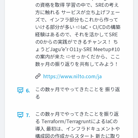
の資格を取得 学習の中で、SREの考え
方に触れる サービスが立ち上げフェー
ズで、インフラ部分もこれから作って
いける部分が多い ⇨IaC・CI/CDの構築
経験はあるので、それを活かしてSRE
の0からの実践ができるチャンス！ ち
ょうどJagu’e’r O11y-SRE Meetup#10
の案内が来た ⇨せっかくだから、ここ
数ヶ月の振り返りを共有してみよう！
https://www.nilto.com/ja
この数ヶ月でやってきたことを 振り返
6.
る
この数ヶ月でやってきたことを振り返
7.
る Terraform/TerragruntによるIaCの
導入 最初は、インフラドキュメントや
構成図の作成からスタート 新たに取り