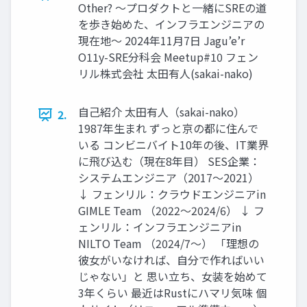
Other? ～プロダクトと一緒にSREの道
を歩き始めた、インフラエンジニアの
現在地～ 2024年11月7日 Jagu’e’r
O11y-SRE分科会 Meetup#10 フェン
リル株式会社 太田有人(sakai-nako)
自己紹介 太田有人（sakai-nako）
2.
1987年生まれ ずっと京の都に住んで
いる コンビニバイト10年の後、IT業界
に飛び込む（現在8年目） SES企業：
システムエンジニア（2017～2021）
↓ フェンリル：クラウドエンジニアin
GIMLE Team （2022～2024/6） ↓ フ
ェンリル：インフラエンジニアin
NILTO Team （2024/7～） 「理想の
彼女がいなければ、自分で作ればいい
じゃない」と 思い立ち、女装を始めて
3年くらい 最近はRustにハマリ気味 個