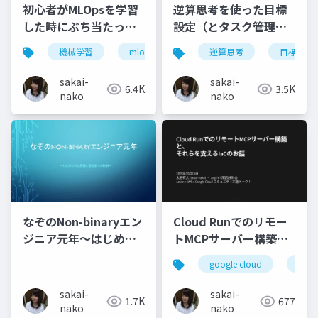
初心者がMLOpsを学習
逆算思考を使った目標
した時にぶち当たった
設定（とタスク管理）
"壁" のお話
〜Dreamscope使って
機械学習
mlops
逆算思考
目標設定
みた〜
sakai-
sakai-
6.4K
3.5K
nako
nako
なぞのNon-binaryエン
Cloud Runでのリモー
ジニア元年～はじめて
トMCPサーバー構築
のLT発表に至るまでの
と、それらを支えるIaC
google cloud
clou
軌跡～
のお話
sakai-
sakai-
1.7K
677
nako
nako