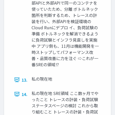
部APIと外部APIで同一のコンテナを
使っていたため、分離 ボトルネック
箇所を判断するため、トレースの計
装を行い、外部APIを検証環境の
Cloud Runにデプロ イ、負荷試験の
準備 ボトルネックを解消できるよう
に負荷試験とインフラ見直しを実施
中 アプリ側も、11月は機能開発を一
時ストップしてパフォーマンス改
善・品質改善に力を注ぐ ⇨これが一
番SREの領域!?
私の現在地
13.
私の現在地 SRE領域 ここ数ヶ月でや
14.
ったこと トレースの計装・負荷試験
ステータスページの検討 これから取
り組むこと トレースの計装・負荷試