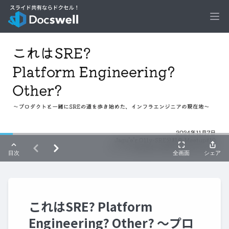
Ope
これはSRE? Platform
Engineering? Other? ～プロ