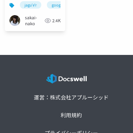
～プロダクトと一緒に
jagu'e'r
google cloud
sre
platform engin
SREの道を歩き始め
た、インフラエンジニ
sakai-
2.4K
アの現在地～
nako
運営：株式会社アプルーシッド
利用規約
プライバシーポリシー