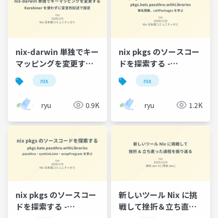
nix-darwin 単独でキー
nix pkgs のソースコー
マッピングを変更する -
ドを探索する -
Karabiner を使わずに
pkgs.bats.passthru.withL
nix
nix
宣言的記述で設定
- 無名関数、
callPackages を学ぶ
ryu
0.9K
ryu
1.2K
nix pkgs のソースコー
新しいツール Nix に挑
ドを探索する -
戦して挫折＆立ち直っ