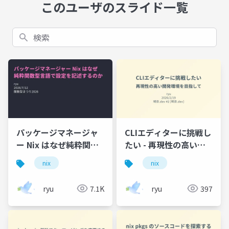
このユーザのスライド一覧
検索
パッケージマネージャ
CLIエディターに挑戦し
ー Nix はなぜ純粋関数
たい - 再現性の高い開
型言語で設定を記述す
発環境を目指して
nix
nix
るのか
ryu
7.1K
ryu
397