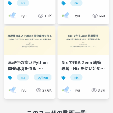
pkgs.bats.passthru.withLibraries
た過程を振り返る
nix
nix
- passthru・
symlinkJoin・
ryu
1.1K
ryu
660
wrapProgram を学ぶ
再現性の高い Python
Nix で作る Zenn 執筆
開発環境を作る -
環境 - Nix を使い始めた
Python ライブラリは
きっかけ・試行錯誤し
nix
python
uv
nix
uv / その他ツールは
た事
Nix で固定する
ryu
27.6K
ryu
3.8K
このユーザの動画一覧