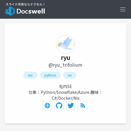
Ope
ryu
@ryu_trifolium
nix
python
uv
社内SE
仕事：Python/Snowflake/Azure 趣味：
C#/Docker/Nix