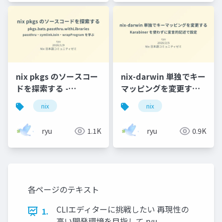
nix pkgs のソースコー
nix-darwin 単独でキー
ドを探索する -
マッピングを変更する -
pkgs.bats.passthru.withLibraries
Karabiner を使わずに
nix
nix
- passthru・
宣言的記述で設定
symlinkJoin・
ryu
1.1K
ryu
0.9K
wrapProgram を学ぶ
各ページのテキスト
CLIエディターに挑戦したい 再現性の
1.
高い開発環境を目指して ryu