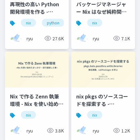
再現性の高い Python
パッケージマネージャ
開発環境を作る -
ー Nix はなぜ純粋関数
Python ライブラリは
型言語で設定を記述す
nix
python
uv
nix
uv / その他ツールは
るのか
Nix で固定する
ryu
27.6K
ryu
7.1K
Nix で作る Zenn 執筆
nix pkgs のソースコー
環境 - Nix を使い始めた
ドを探索する -
きっかけ・試行錯誤し
pkgs.bats.passthru.withL
nix
nix
た事
- 無名関数、
callPackages を学ぶ
ryu
3.8K
ryu
1.2K