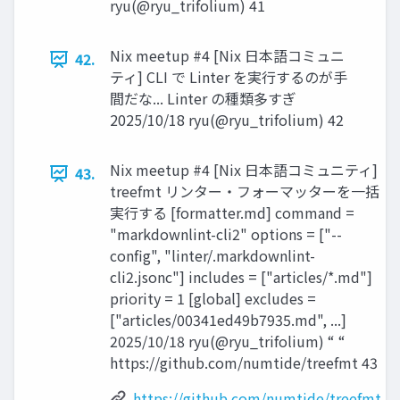
ryu(@ryu_trifolium) 41
Nix meetup #4 [Nix 日本語コミュニ
42.
ティ] CLI で Linter を実行するのが手
間だな... Linter の種類多すぎ
2025/10/18 ryu(@ryu_trifolium) 42
Nix meetup #4 [Nix 日本語コミュニティ]
43.
treefmt リンター・フォーマッターを一括
実行する [formatter.md] command =
"markdownlint-cli2" options = ["--
config", "linter/.markdownlint-
cli2.jsonc"] includes = ["articles/*.md"]
priority = 1 [global] excludes =
["articles/00341ed49b7935.md", ...]
2025/10/18 ryu(@ryu_trifolium) “ “
https://github.com/numtide/treefmt 43
https://github.com/numtide/treefmt