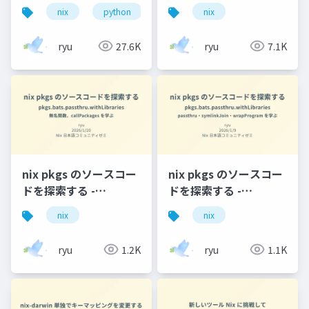
Python ライブラリは
型言語で設定を記述す
nix
python
uv
nix
uv / その他ツールは
るのか
Nix で固定する
ryu
27.6K
ryu
7.1K
nix pkgs のソースコー
nix pkgs のソースコー
ドを探索する -
ドを探索する -
pkgs.bats.passthru.withLibraries
pkgs.bats.passthru.withL
nix
nix
- 無名関数、
- passthru・
callPackages を学ぶ
symlinkJoin・
ryu
1.2K
ryu
1.1K
wrapProgram を学ぶ