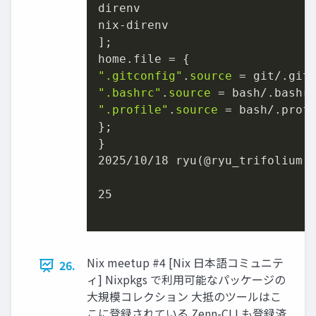
direnv

nix-direnv

];

".gitconfig"
.
source
".bashrc"
.
source
".profile"
.
source
 = bash/.profi
};

}

2025/10/18 ryu(@ryu_trifolium)

25

Nix meetup #4 [Nix 日本語コミュニテ
26.
ィ] Nixpkgs で利用可能なパッケージの
大規模コレクション 大抵のツールはこ
こに登録されている Zenn-CLI も登録済