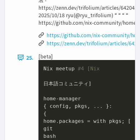
法 -
https://zenn.dev/trifolium/articles/642043
2025/10/18 ryu(@ryu_trifolium) “ “ “ “
https://github.com/nix-community/home-
https://github.com/nix-community/ho
https://zenn.dev/trifolium/articles/64
[beta]
25.
Nix meetup 
#4 [Nix
日本語コミュニティ]

home-manager

{ config, pkgs, ... }:

{

home.packages = with pkgs; [

git

bash
