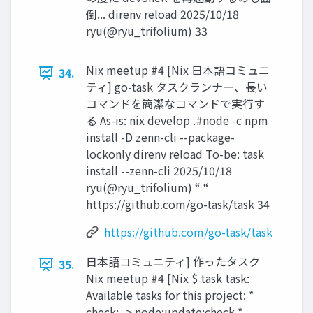
倒... direnv reload 2025/10/18
ryu(@ryu_trifolium) 33
Nix meetup #4 [Nix 日本語コミュニ
34.
ティ] go-task タスクランナー、長い
コマンドを簡潔なコマンドで実行す
る As-is: nix develop .#node -c npm
install -D zenn-cli --package-
lockonly direnv reload To-be: task
install --zenn-cli 2025/10/18
ryu(@ryu_trifolium) “ “
https://github.com/go-task/task 34
https://github.com/go-task/task
日本語コミュニティ] 作ったタスク
35.
Nix meetup #4 [Nix $ task task:
Available tasks for this project: *
check: -> node:update:check *