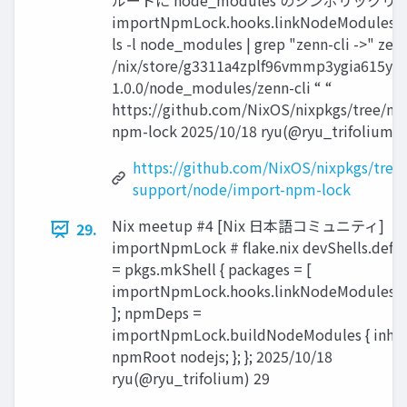
ルートに node_modules のシンボリックリンクを
importNpmLock.hooks.linkNodeModulesHook
ls -l node_modules | grep "zenn-cli ->" zenn
/nix/store/g3311a4zplf96vmmp3ygia615y52
1.0.0/node_modules/zenn-cli “ “
https://github.com/NixOS/nixpkgs/tree/ma
npm-lock 2025/10/18 ryu(@ryu_trifolium) 
https://github.com/NixOS/nixpkgs/tree
support/node/import-npm-lock
Nix meetup #4 [Nix 日本語コミュニティ]
29.
importNpmLock # flake.nix devShells.defau
= pkgs.mkShell { packages = [
importNpmLock.hooks.linkNodeModules
]; npmDeps =
importNpmLock.buildNodeModules { inher
npmRoot nodejs; }; }; 2025/10/18
ryu(@ryu_trifolium) 29