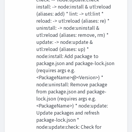
install: -> node:install & utl:reload
(aliases: add) * lint: -> utl:lint *
reload: -> utl:reload (aliases: re) *
uninstall: -> node:uninstall &
utl:reload (aliases: remove, rm) *
update: -> node:update &
utl:reload (aliases: up) *
node:install: Add package to
package.json and package-lock.json
(requires args e.g.
<PackageName>@<Version>) *
node:uninstall: Remove package
from package.json and package-
lock.json (requires args e.g.
<PackageName>) * node:update:
Update packages and refresh
package-lock.json *
node:update:check: Check for