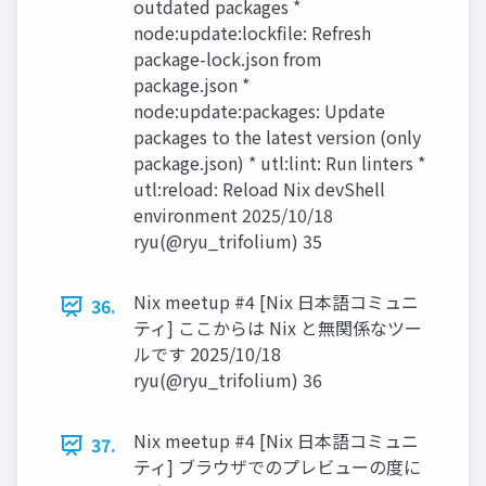
outdated packages *
node:update:lockfile: Refresh
package-lock.json from
package.json *
node:update:packages: Update
packages to the latest version (only
package.json) * utl:lint: Run linters *
utl:reload: Reload Nix devShell
environment 2025/10/18
ryu(@ryu_trifolium) 35
Nix meetup #4 [Nix 日本語コミュニ
36.
ティ] ここからは Nix と無関係なツー
ルです 2025/10/18
ryu(@ryu_trifolium) 36
Nix meetup #4 [Nix 日本語コミュニ
37.
ティ] ブラウザでのプレビューの度に