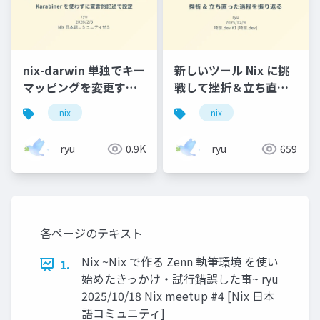
nix-darwin 単独でキー
新しいツール Nix に挑
マッピングを変更する -
戦して挫折＆立ち直っ
Karabiner を使わずに
た過程を振り返る
nix
nix
宣言的記述で設定
ryu
0.9K
ryu
659
各ページのテキスト
Nix ~Nix で作る Zenn 執筆環境 を使い
1.
始めたきっかけ・試行錯誤した事~ ryu
2025/10/18 Nix meetup #4 [Nix 日本
語コミュニティ]