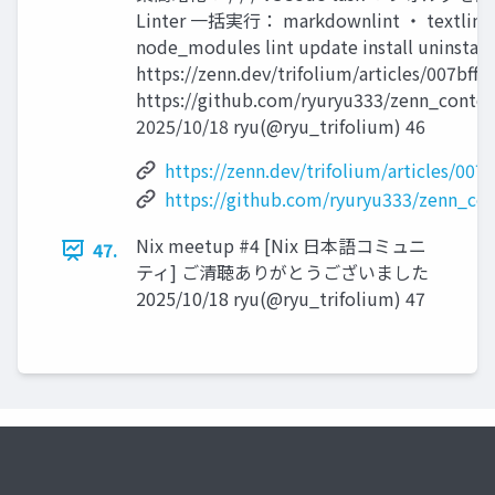
Linter 一括実行： markdownlint ・ textlint ・ 
node_modules lint update install uninstall
https://zenn.dev/trifolium/articles/007bff
https://github.com/ryuryu333/zenn_conte
2025/10/18 ryu(@ryu_trifolium) 46
https://zenn.dev/trifolium/articles/007
https://github.com/ryuryu333/zenn_co
Nix meetup #4 [Nix 日本語コミュニ
47.
ティ] ご清聴ありがとうございました
2025/10/18 ryu(@ryu_trifolium) 47