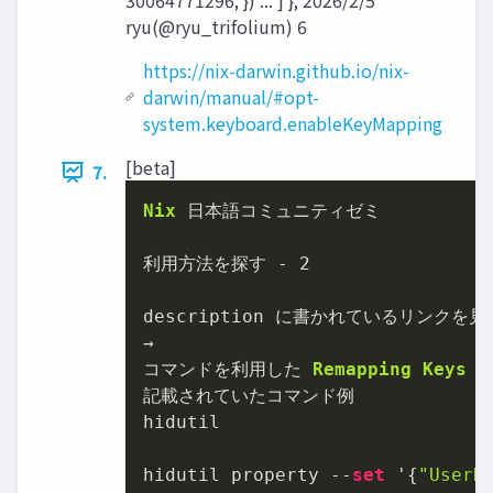
30064771296; }) ... ] }; 2026/2/5
ryu(@ryu_trifolium) 6
https://nix-darwin.github.io/nix-
darwin/manual/#opt-
system.keyboard.enableKeyMapping
[beta]
7.
Nix
 日本語コミュニティゼミ

利用方法を探す 
-
2
→
コマンドを利用した 
Remapping
Keys
 
記載されていたコマンド例

hidutil

hidutil property 
--
set
 '{
"UserK