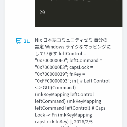
20

Nix 日本語コミュニティゼミ 自分の
21.
設定 Windows ライクなマッピングに
しています leftControl =
"0x7000000E0"; leftCommand =
"0x7000000E3"; capsLock =
"0x700000039"; fnKey =
"0xFF00000003"; in [ # Left Control
<-> GUI(Command)
(mkKeyMapping leftControl
leftCommand) (mkKeyMapping
leftCommand leftControl) # Caps
Lock -> Fn (mkKeyMapping
capsLock fnKey) ]; 2026/2/5