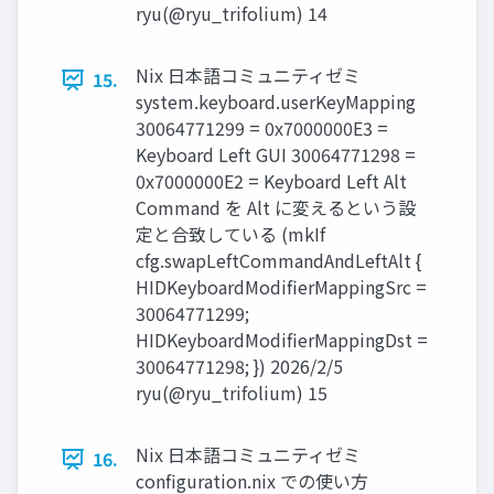
ryu(@ryu_trifolium) 14
Nix 日本語コミュニティゼミ
15.
system.keyboard.userKeyMapping
30064771299 = 0x7000000E3 =
Keyboard Left GUI 30064771298 =
0x7000000E2 = Keyboard Left Alt
Command を Alt に変えるという設
定と合致している (mkIf
cfg.swapLeftCommandAndLeftAlt {
HIDKeyboardModifierMappingSrc =
30064771299;
HIDKeyboardModifierMappingDst =
30064771298; }) 2026/2/5
ryu(@ryu_trifolium) 15
Nix 日本語コミュニティゼミ
16.
configuration.nix での使い方