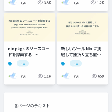
ryu
3.8K
ryu
1.2K
nix pkgs のソースコー
新しいツール Nix に挑
ドを探索する -
戦して挫折＆立ち直っ
pkgs.bats.passthru.withLibraries
た過程を振り返る
nix
nix
- passthru・
symlinkJoin・
ryu
1.1K
ryu
659
wrapProgram を学ぶ
各ページのテキスト