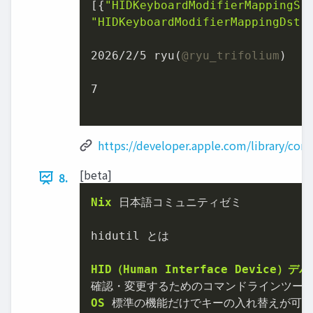
[{
"HIDKeyboardModifierMappingSr
"HIDKeyboardModifierMappingDst"
2026
/
2
/
5
 ryu(
@ryu_trifolium
)

7
https://developer.apple.com/library/con
[beta]
8.
Nix
 日本語コミュニティゼミ

hidutil とは

HID（Human
Interface
Device）デ
OS