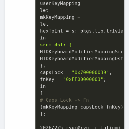
userKeyMapping =

let

mkKeyMapping =

let

hexToInt = s: pkgs.lib.trivial.
src: dst: {
HIDKeyboardModifierMappingSrc =
HIDKeyboardModifierMappingDst =
};

capsLock = 
"0x700000039"
;

fnKey = 
"0xFF00000003"
;

in

# Caps Lock -> Fn
(mkKeyMapping capsLock fnKey)

];

2026/2/5 ryu(@ryu_trifolium)
