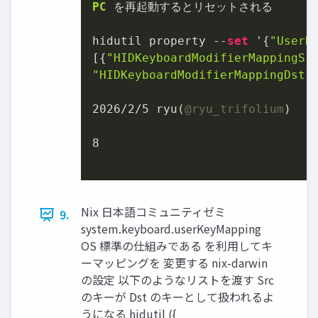
PC
 を再起動するとリセットされる

hidutil property 
--
set
 '{
"UserK
[{
"HIDKeyboardModifierMappingSr
"HIDKeyboardModifierMappingDst"
2026
/
2
/
5
 ryu(
@ryu_trifolium
)

8
Nix 日本語コミュニティゼミ
9.
system.keyboard.userKeyMapping
OS 標準の仕組みである を利用してキ
ーマッピングを 変更する nix-darwin
の設定 以下のようなリストを渡す Src
のキーが Dst のキーとして扱われるよ
うになる hidutil ({