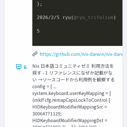
};

2026
/
2
/
5
 ryu(
@ryu_trifolium
)

5
https://github.com/nix-darwin/nix-darw
Nix 日本語コミュニティゼミ 利用方法を
6.
探す - 1 リファレンスになぜか記載がな
い →ソースコードから利用例を観察する
config = { ...
system.keyboard.userKeyMapping = [
(mkIf cfg.remapCapsLockToControl {
HIDKeyboardModifierMappingSrc =
30064771129;
HIDKeyboardModifierMappingDst =