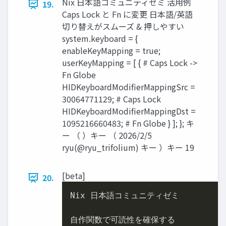
Nix 日本語コミュニティゼミ 活用例
19.
Caps Lock と Fn に変更 日本語/英語
切り替えがスムーズ & 押しやすい
system.keyboard = {
enableKeyMapping = true;
userKeyMapping = [ { # Caps Lock ->
Fn Globe
HIDKeyboardModifierMappingSrc =
30064771129; # Caps Lock
HIDKeyboardModifierMappingDst =
1095216660483; # Fn Globe } ]; }; キ
ー （ ）キー （ 2026/2/5
ryu(@ryu_trifolium) キー ）キー 19
[beta]
20.
Nix 日本語コミュニティゼミ

自作関数で可読性を確保する
