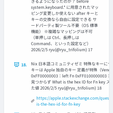
きるようになったのか？ before
system.keyboard.* に用意されたマッ
ピング変更しか使えない after キーと
キーの交換なら自由に設定できる サ
ードパーティ製ツール不要（OS 標準
機能） ※複雑なマッピングは不可
（単押しは Ctrl、長押しは
Command、といった設定など）
2026/2/5 ryu(@ryu_trifolium) 17
Nix 日本語コミュニティゼミ 特殊なキーについて
18.
キーは Apple 独自のキー 定義が特殊（Vendor-
0xFF00000003：left Fn 0xFF0100000003
見つからず What is the hex ID for Fn 
た値 2026/2/5 ryu(@ryu_trifolium) 18
https://apple.stackexchange.com/quest
is-the-hex-id-for-fn-key