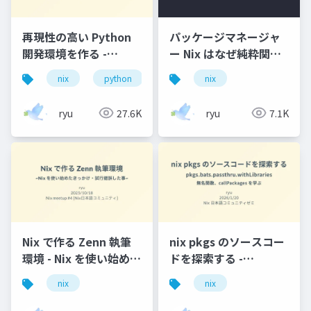
再現性の高い Python
パッケージマネージャ
開発環境を作る -
ー Nix はなぜ純粋関数
Python ライブラリは
型言語で設定を記述す
nix
python
uv
nix
uv / その他ツールは
るのか
Nix で固定する
ryu
27.6K
ryu
7.1K
Nix で作る Zenn 執筆
nix pkgs のソースコー
環境 - Nix を使い始めた
ドを探索する -
きっかけ・試行錯誤し
pkgs.bats.passthru.withL
nix
nix
た事
- 無名関数、
callPackages を学ぶ