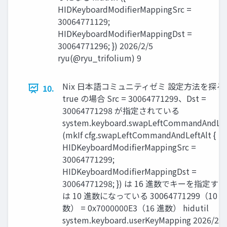
HIDKeyboardModifierMappingSrc =
30064771129;
HIDKeyboardModifierMappingDst =
30064771296; }) 2026/2/5
ryu(@ryu_trifolium) 9
Nix 日本語コミュニティゼミ 設定方法を探る
10.
true の場合 Src = 30064771299、Dst =
30064771298 が指定されている
system.keyboard.swapLeftCommandAndLef
(mkIf cfg.swapLeftCommandAndLeftAlt {
HIDKeyboardModifierMappingSrc =
30064771299;
HIDKeyboardModifierMappingDst =
30064771298; }) は 16 進数でキーを指定する
は 10 進数になっている 30064771299（10 
数） = 0x7000000E3（16 進数） hidutil
system.keyboard.userKeyMapping 2026/2/5