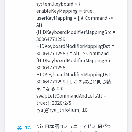
system.keyboard = {
enableKeyMapping = true;
userKeyMapping = [ # Command ->
Alt
{HIDKeyboardModifierMappingSrc =
30064771299;
HIDKeyboardModifierMappingDst =
30064771298;} # Alt -> Command
{HIDKeyboardModifierMappingSrc =
30064771298;
HIDKeyboardModifierMappingDst =
30064771299;} ]; この設定と同じ結
果になる # #
swapLeftCommandAndLeftAlt =
true; }; 2026/2/5
ryu(@ryu_trifolium) 16
Nix 日本語コミュニティゼミ 何がで
17.