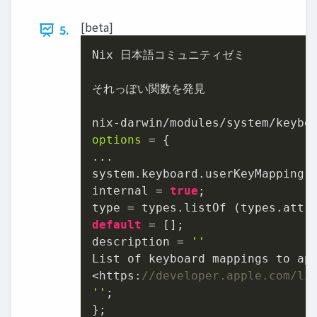
[beta]
5.
Nix 日本語コミュニティゼミ

それっぽい関数を発見

nix-darwin/modules/system/keybo
options
=
 {

...

system.keyboard.userKeyMapping =
internal = 
true
;

type = types.listOf (types.attr
default
 = [];

description = 
''
List of keyboard mappings to ap
<https:
//developer.apple.com/li
''
;

};
