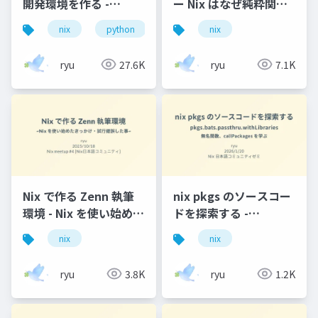
開発環境を作る -
ー Nix はなぜ純粋関数
Python ライブラリは
型言語で設定を記述す
nix
python
uv
nix
uv / その他ツールは
るのか
Nix で固定する
ryu
27.6K
ryu
7.1K
Nix で作る Zenn 執筆
nix pkgs のソースコー
環境 - Nix を使い始めた
ドを探索する -
きっかけ・試行錯誤し
pkgs.bats.passthru.withL
nix
nix
た事
- 無名関数、
callPackages を学ぶ
ryu
3.8K
ryu
1.2K