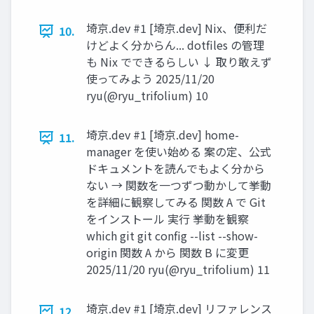
埼京.dev #1 [埼京.dev] Nix、便利だ
10.
けどよく分からん... dotfiles の管理
も Nix でできるらしい ↓ 取り敢えず
使ってみよう 2025/11/20
ryu(@ryu_trifolium) 10
埼京.dev #1 [埼京.dev] home-
11.
manager を使い始める 案の定、公式
ドキュメントを読んでもよく分から
ない → 関数を一つずつ動かして挙動
を詳細に観察してみる 関数 A で Git
をインストール 実⾏ 挙動を観察
which git git conﬁg --list --show-
origin 関数 A から 関数 B に変更
2025/11/20 ryu(@ryu_trifolium) 11
埼京.dev #1 [埼京.dev] リファレンス
12.