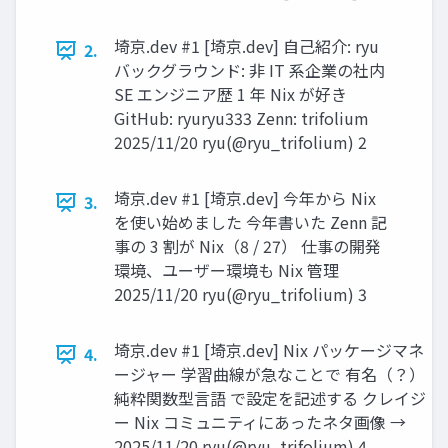
埼京.dev #1 [埼京.dev] 自己紹介: ryu
2.
バックグラウンド: 非 IT 系企業の社内
SE エンジニア歴 1 年 Nix が好き
GitHub: ryuryu333 Zenn: trifolium
2025/11/20 ryu(@ryu_trifolium) 2
埼京.dev #1 [埼京.dev] 今年から Nix
3.
を使い始めました 今年書いた Zenn 記
事の 3 割が Nix（8 / 27） 仕事の開発
環境、ユーザー環境も Nix 管理
2025/11/20 ryu(@ryu_trifolium) 3
埼京.dev #1 [埼京.dev] Nix パッケージマネ
4.
ージャー 学習曲線が急なことで 有名（？）
純粋関数型言語 で設定を記述する クレイジ
ー Nix コミュニティにあったネタ画像 →
2025/11/20 ryu(@ryu_trifolium) 4