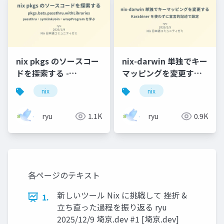
nix pkgs のソースコー
nix-darwin 単独でキー
ドを探索する -
マッピングを変更する -
pkgs.bats.passthru.withLibraries
Karabiner を使わずに
nix
nix
- passthru・
宣言的記述で設定
symlinkJoin・
ryu
1.1K
ryu
0.9K
wrapProgram を学ぶ
各ページのテキスト
新しいツール Nix に挑戦して 挫折 &
1.
立ち直った過程を振り返る ryu
2025/12/9 埼京.dev #1 [埼京.dev]