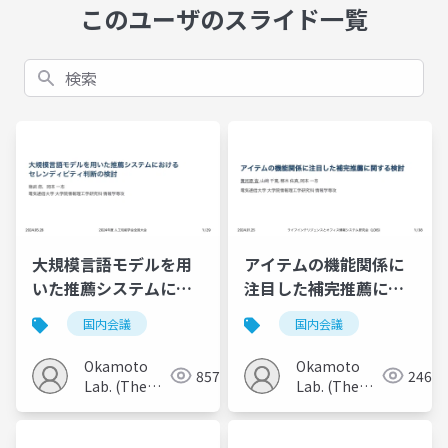
このユーザのスライド一覧
検索
大規模言語モデルを用
アイテムの機能関係に
いた推薦システムにお
注目した補完推薦に関
けるセレンディピティ
する検討
国内会議
国内会議
判断の検討
Okamoto
Okamoto
857
246
Lab. (The
Lab. (The
Univ. of
Univ. of
Electro-
Electro-
Communications)
Communications)