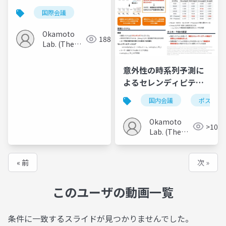
system with dynamic
国際会議
unexpectedness
prediction
Okamoto
188
Lab. (The
Univ. of
Electro-
意外性の時系列予測に
Communications)
よるセレンディピティ
指向推薦システムの検
国内会議
ポスター
討
Okamoto
>100
Lab. (The
Univ. of
Electro-
Communications)
« 前
次 »
このユーザの動画一覧
条件に一致するスライドが見つかりませんでした。