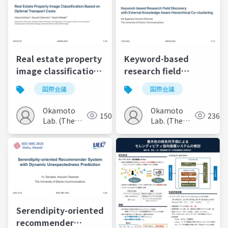
Real estate property
Keyword-based
image classification
research field
based on optimal
discovery with
国際会議
国際会議
transport costs
external knowledge
aware hierarchical
Okamoto
Okamoto
150
236
co-clustering
Lab. (The
Lab. (The
Univ. of
Univ. of
Electro-
Electro-
Communications)
Communications)
Serendipity-oriented
recommender