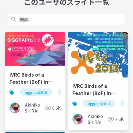
このユーザのスライド一覧
検索
IVRC Birds of a
Feather (BoF) in
IVRC Birds of a
SIGRAPH2016
Feather (BoF) in
siggraph2016
ivrc
SIGRAPH2013
siggraph2013
ivrc
Akihiko
8.6K
SHIRAI
Akihiko
7.6K
SHIRAI