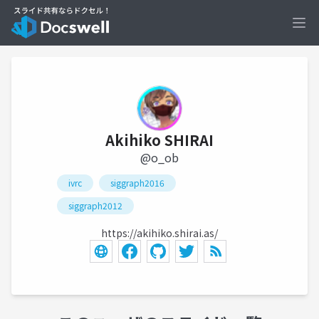
Ope
Akihiko SHIRAI
@o_ob
ivrc
siggraph2016
siggraph2012
https://akihiko.shirai.as/