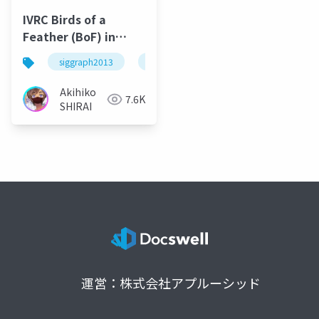
IVRC Birds of a
Feather (BoF) in
SIGRAPH2013
siggraph2013
ivrc
Akihiko
7.6K
SHIRAI
運営：株式会社アプルーシッド