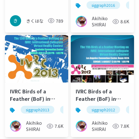
次世代に伝えたいこと
SIGRAPH2016
siggraph2016
ivrc
３選
Akihiko
きくはな
789
8.6K
SHIRAI
IVRC Birds of a
IVRC Birds of a
Feather (BoF) in
Feather (BoF) in
SIGRAPH2013
SIGRAPH2012
siggraph2013
ivrc
siggraph2012
ivrc
Akihiko
Akihiko
7.6K
7.8K
SHIRAI
SHIRAI