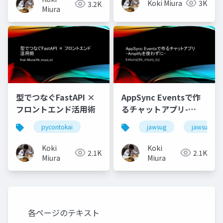
Koki Miura
3K
3.2K
Miura
型でつなぐFastAPI ×
AppSync Eventsで作
フロントエンド活用術
るチャットアプリ-
Amplifyを使わずに-
pycontokai
jawsug
jawsug_na
Koki
Koki
2.1K
2.1K
Miura
Miura
各ページのテキスト