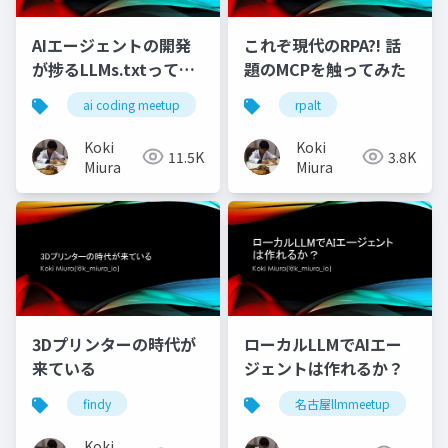
AIエージェントの開発
これぞ現代のRPA?! 話
が捗るLLMs.txtって
題のMCPを触ってみた
何？
ai coding meetup
rpalt
Koki
Koki
11.5K
3.8K
Miura
Miura
3Dプリンターの時代が
ローカルLLMでAIエー
来ている
ジェントは作れるか？
findy
名古屋llmmeetup
Koki