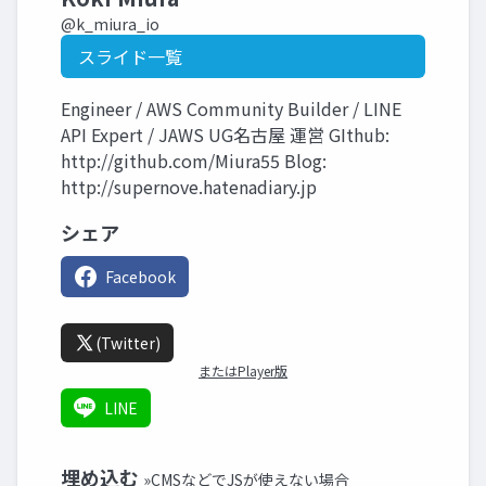
@k_miura_io
スライド一覧
Engineer / AWS Community Builder / LINE
API Expert / JAWS UG名古屋 運営 GIthub:
http://github.com/Miura55 Blog:
http://supernove.hatenadiary.jp
シェア
Facebook
(Twitter)
またはPlayer版
LINE
埋め込む
»CMSなどでJSが使えない場合