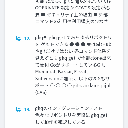
可能 ただし、gitとhg以外については
GOPRIVATE 設定か GOVCS 設定が必
要 ■ セキュリティ上の理由 ■ 外部
コマンドの利用や利用頻度の少なさ
ghqも ghq get であらゆるリポジトリ
12.
を ゲットできる ● ● ● 実はGitHub
やgitだけではない 各コマンド体系を
覚えずとも ghq get で全部clone出来
て便利 GoがサポートしているGit,
Mercurial, Bazaar, Fossil,
Subversionに加 え、以下のVCSもサ
ポート ○ ○ ○ ○ git-svn darcs pijul
(CVS)
ghqのインテグレーションテスト
13.
色々なリポジトリを実際に ghq get
して動作を確認している