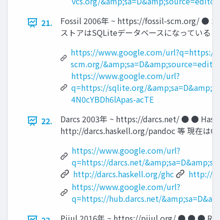
vcs.org/&amp;sa=D&amp;source=edit
Fossil 2006年 ~ https://fossil-s
21.
ストアはSQLiteデータベースになっている 
https://www.google.com/url?q=https://fo
scm.org/&amp;sa=D&amp;source=edit
https://www.google.com/url?
q=https://sqlite.org/&amp;sa=D&amp;
4N0cYBDh6lApas-acTE
Darcs 2003年 ~ https://darcs.net/ ● ●
22.
http://darcs.haskell.org/pandoc
https://www.google.com/url?
q=https://darcs.net/&amp;sa=D&amp;
http://darcs.haskell.org/ghc
http://d
https://www.google.com/url?
q=https://hub.darcs.net/&amp;sa=D&
Pijul 2016年 ~ https://pijul.org