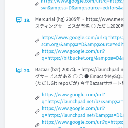
https://www.google.com/url?q=https://g
svn&amp;sa=D&amp;source=editors&a
Mercurial (hg) 2005年 ~ https://ww
19.
スティングサービスが有名 ○ ただし2020年にM
https://www.google.com/url?q=https://
scm.org/&amp;sa=D&amp;source=edito
https://www.google.com/url?
q=https://bitbucket.org/&amp;sa=D&
Bazaar (bzr) 2007年 ~ https://laun
20.
グサービスがある ○ ○ ● EmacsやMyS
(ただしGit repoだが) 今年Bazaarサポート終了 
https://www.google.com/url?
q=https://launchpad.net/bzr&amp;s
https://www.google.com/url?
q=https://launchpad.net/&amp;sa=D&
https://www.google.com/url?q=https:/