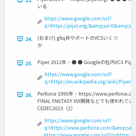
23.
いる
https://www.google.com/url?
q=https://pijul.org/&amp;sa=D&amp;
(おまけ) ghq非サポートのVCSいくつ
24.
か
Piper 2012年 ~ ● ● Googleの社内VCS
25.
https://www.google.com/url?
q=https://en.wikipedia.org/wiki/Pi
Perforce 1995年 ~ https://www.p
26.
FINAL FANTASY XVI開発などでも使われ
CEDEC2023（2）
https://www.google.com/url?
q=https://www.perforce.com/&amp;s
https://www.google.com/url?q=https://c