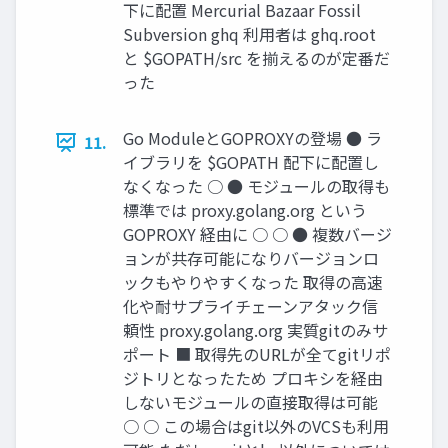
下に配置 Mercurial Bazaar Fossil
Subversion ghq 利用者は ghq.root
と $GOPATH/src を揃えるのが定番だ
った
Go ModuleとGOPROXYの登場 ● ラ
11.
イブラリを $GOPATH 配下に配置し
なくなった ○ ● モジュールの取得も
標準では proxy.golang.org という
GOPROXY 経由に ○ ○ ● 複数バージ
ョンが共存可能になりバージョンロ
ックもやりやすくなった 取得の高速
化や耐サプライチェーンアタック信
頼性 proxy.golang.org 実質gitのみサ
ポート ■ 取得先のURLが全てgitリポ
ジトリとなったため プロキシを経由
しないモジュールの直接取得は可能
○ ○ この場合はgit以外のVCSも利用