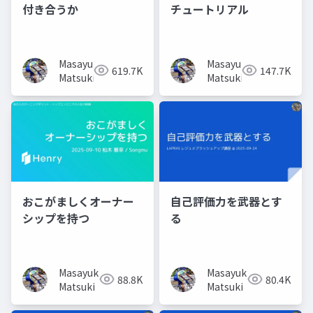
付き合うか
チュートリアル
Masayuki
Masayuki
619.7K
147.7K
Matsuki
Matsuki
おこがましくオーナー
自己評価力を武器とす
シップを持つ
る
Masayuki
Masayuki
88.8K
80.4K
Matsuki
Matsuki