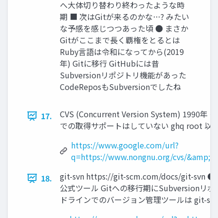
へ大体切り替わり終わったような時
期 ■ 次はGitが来るのかな…? みたい
な予感を感じつつあった頃 ● まさか
Gitがここまで長く覇権をとるとは
Ruby言語は令和になってから(2019
年) Gitに移行 GitHubには昔
Subversionリポジトリ機能があった
CodeReposもSubversionでしたね
CVS (Concurrent Version System) 1
17.
での取得サポートはしていない ghq root 以下
https://www.google.com/url?
q=https://www.nongnu.org/cvs/&amp;
git-svn https://git-scm.com/docs/
18.
公式ツール Gitへの移行期にSubversio
ドラインでのバージョン管理ツールは git-sv