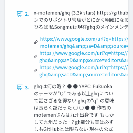
x-motemen/ghq (3.3k stars) https
2.
ンでのリポジトリ管理がとにかく明確になる gh
ひろば 私Songmuは現在ghqのメインメンテ
https://www.google.com/url?q=https://g
motemen/ghq&amp;sa=D&amp;source=e
https://www.google.com/url?q=https://m
ghq&amp;sa=D&amp;source=editors&am
https://www.google.com/url?q=https://m
ghq&amp;sa=D&amp;source=editors&am
ghqは何の略？ ● ● YAPC::Fukuoka
3.
のテーマが"Q" である以上ghqについ
て話さざるを得ない ghqの"q" の意味
は長らく謎だった ○ ○ ● ● 作者の
motemenさんは九州出身です もしか
して九州だった…? gh部分も実は必ず
しもGitHubとは限らない 現在の公式