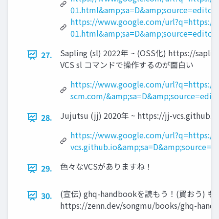
01.html&amp;sa=D&amp;source=edito
https://www.google.com/url?q=https://c
01.html&amp;sa=D&amp;source=edito
Sapling (sl) 2022年 ~ (OSS化) http
27.
VCS sl コマンドで操作するのが面白い
https://www.google.com/url?q=https://s
scm.com/&amp;sa=D&amp;source=edit
Jujutsu (jj) 2020年 ~ https://jj-
28.
https://www.google.com/url?q=https://j
vcs.github.io&amp;sa=D&amp;source=
色々なVCSがありますね！
29.
(宣伝) ghq-handbookを読もう！(買おう) もっと
30.
https://zenn.dev/songmu/books/ghq-han