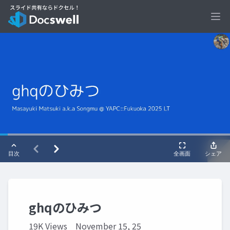
Ope
ghqのひみつ
19K Views
November 15, 25