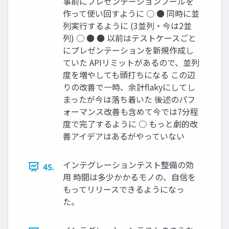
事前にプレゼンテーションプールを
作って使い回すように ○ ● 同時に並
列実行するように (3並列・今は2並
列) ○ ● ● 以前はテストケースごと
にプレゼンテーションを新規作成し
ていた APIリミットがあるので、並列
度を増やしても頭打ちになる この辺
りの改善で一時、余計ﬂakyにしてし
まったが今は落ち着いた 後述のパフ
ォーマンス改善も含めて今では7分程
度で完了するように ○ もっと劇的改
善アイデアはあるがやっていない
インテグレーションテスト整備の効
45.
用 時間は多少かかるモノの、自信を
もってリリースできるようになっ
た。