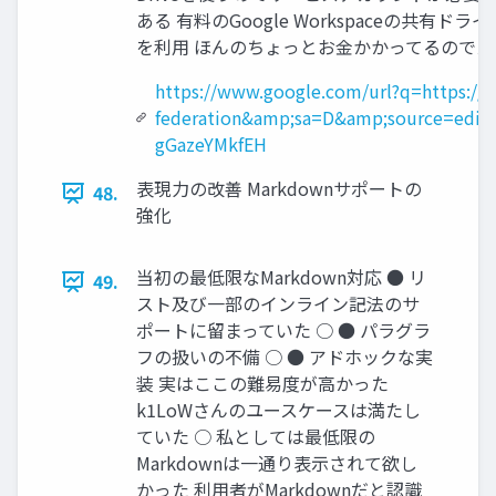
ある 有料のGoogle Workspaceの共有ドラ
を利用 ほんのちょっとお金かかってるので
https://www.google.com/url?q=https://c
federation&amp;sa=D&amp;source=edi
gGazeYMkfEH
表現力の改善 Markdownサポートの
48.
強化
当初の最低限なMarkdown対応 ● リ
49.
スト及び一部のインライン記法のサ
ポートに留まっていた ○ ● パラグラ
フの扱いの不備 ○ ● アドホックな実
装 実はここの難易度が高かった
k1LoWさんのユースケースは満たし
ていた ○ 私としては最低限の
Markdownは一通り表示されて欲し
かった 利用者がMarkdownだと認識