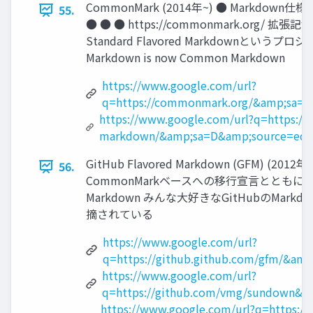
CommonMark (2014年~) ● Mark
55.
● ● ● https://commonmark.org
Standard Flavored Markdownという
Markdown is now Common Markdown
https://www.google.com/url?
q=https://commonmark.org/&amp;sa=D
https://www.google.com/url?q=https:/
markdown/&amp;sa=D&amp;source=edi
GitHub Flavored Markdown (GFM) 
56.
CommonMarkベースへの移行宣言とともに仕様が公開 ○ ●
Markdown みんな大好きなGitHubのMa
摘されている
https://www.google.com/url?
q=https://github.github.com/gfm/&a
https://www.google.com/url?
q=https://github.com/vmg/sundown&
https://www.google.com/url?q=https://g