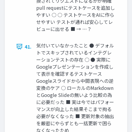
換されてリクエストになるかが明確
pull requestにテストケースを追加し
やすい ○ ○ テストケースをAIに作ら
せやすい テストが通れば安心してレ
ビューに出せる ■ → …？
気付いていなかったこと ● デフォル
41.
トでスキップされているインテグレ
ーションテストの存在 ○ ● 実際に
Googleプレゼンテーションを作成し
て表示を確認するテストケース
Googleスライドから中間表現への逆
変換のケア ○ ローカルのMarkdown
とGoogle Slideの無いよう比較の為
に必要だった ■ 実は今ではパフォー
マンスが向上した結果そこまで拘る
必要がなくなった ■ 更新対象の抽出
を厳密にやらずとも一括更新で困ら
なくなったため