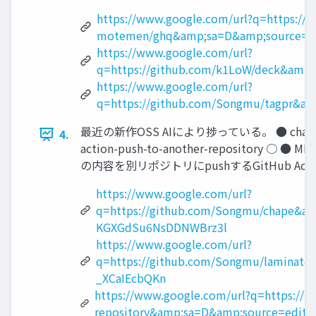
https://www.google.com/url?q=https://g
motemen/ghq&amp;sa=D&amp;source=ed
https://www.google.com/url?
q=https://github.com/k1LoW/deck&am
https://www.google.com/url?
q=https://github.com/Songmu/tagpr&
最近の新作OSS AIにより捗っている。 ● chap
4.
action-push-to-another-reposi
の内容を別リポジトリにpushするGitHub Action a
https://www.google.com/url?
q=https://github.com/Songmu/chape&a
KGXGdSu6NsDDNWBrz3l
https://www.google.com/url?
q=https://github.com/Songmu/laminat
_XCaIEcbQKn
https://www.google.com/url?q=https://g
repository&amp;sa=D&amp;source=edi