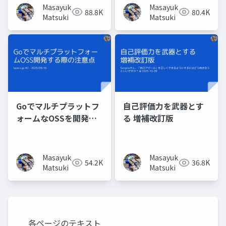
Masayuki
Masayuki
88.8K
80.4K
Matsuki
Matsuki
Goでマルチプラットフ
自己評価力を武器とす
ォームなOSSを開発す
る 増補改訂版
る時の注意点
Masayuki
Masayuki
54.2K
36.8K
Matsuki
Matsuki
各ページのテキスト