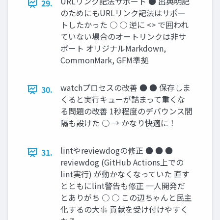
URLリンク記法サポート ● 出典明記
29.
のためにもURLリンク記法はサポー
トしたかった ○ ○ 逆に <> で囲われ
ていない場合のオートリンクは非サ
ポート オリジナルMarkdown,
CommonMark, GFM準拠
watchプロセスの改善 ● ● 保存しま
30.
くると実行キューが詰まって重くな
る問題の改善 1秒程度のデバウンス間
隔も設けた ○ → かなり快適に！
lintやreviewdogの修正 ● ● ●
31.
reviewdog (GitHub Actions上での
lint実行) が動かなくなっていた 直す
とともにlint警告も修正 一人開発だ
とありがち ○ ○ この辺ちゃんと民主
化するの大事 貢献を受け付けやすく