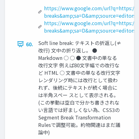
https://www.google.com/url?q=https://s
breaks&amp;sa=D&amp;source=editor
https://www.google.com/url?q=https://
breaks&amp;sa=D&amp;source=editors
Soft line break: テキストの折返し(≠
60.
改行) 文中の折り返し。 ●
Markdown ○ ○ ● 文書中の単なる
改行文字 例えば80文字幅での改行な
ど HTML ○ 文書中の単なる改行文字
レンダリング時には改行として扱わ
れず、後続にテキストが続く場合に
は半角スペー スとして表示される。
(この挙動は空白で分かち書きされな
い言語では好ましくない為、CSS3の
Segment Break Transformation
Rulesで調整可能。約物関連はまだ議
論中)