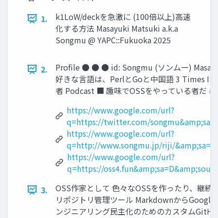
k1LoW/deckを急激に (100倍以上)高速
1.
化する方法 Masayuki Matsuki a.k.a
Songmu @ YAPC::Fukuoka 2025
Proﬁle ● ● ● id: Songmu (ソンムー) Mas
2.
好きな言語は、PerlとGoと中国語 3 Times ISU
者 Podcast ■ 趣味でOSSをやっている者だ #os
https://www.google.com/url?
q=https://twitter.com/songmu&amp;sa
https://www.google.com/url?
q=http://www.songmu.jp/riji/&amp;sa
https://www.google.com/url?
q=https://oss4.fun&amp;sa=D&amp;so
OSS作家として 色々なOSSを作ったり、継続メンテナンスし
3.
リポジトリ管理ツール MarkdownからGoogle 
ンジニアリング民主化のためのカスタムGitHub A