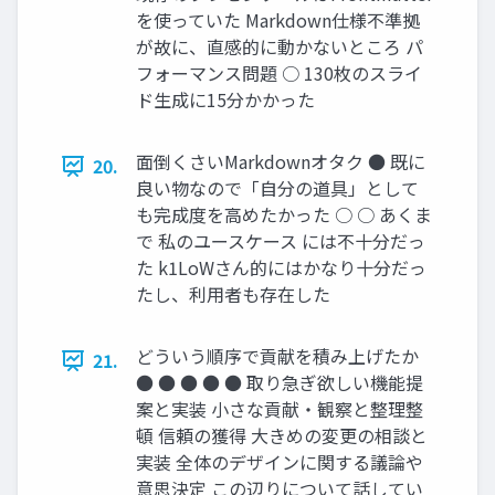
を使っていた Markdown仕様不準拠
が故に、直感的に動かないところ パ
フォーマンス問題 ○ 130枚のスライ
ド生成に15分かかった
面倒くさいMarkdownオタク ● 既に
20.
良い物なので「自分の道具」として
も完成度を高めたかった ○ ○ あくま
で 私のユースケース には不十分だっ
た k1LoWさん的にはかなり十分だっ
たし、利用者も存在した
どういう順序で貢献を積み上げたか
21.
● ● ● ● ● 取り急ぎ欲しい機能提
案と実装 小さな貢献・観察と整理整
頓 信頼の獲得 大きめの変更の相談と
実装 全体のデザインに関する議論や
意思決定 この辺りについて話してい