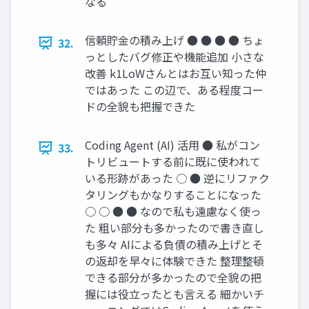
なる
信頼貯金の積み上げ ● ● ● ● ちょ
32.
っとしたバグ修正や機能追加 小さな
改善 k1LoWさんとはお互い知った仲
ではあった この辺で、ある程度コー
ドの全貌も把握できた
Coding Agent (AI) 活用 ● 私がコン
33.
トリビュートする前に既に使われて
いる形跡があった ○ ● 逆にリファク
タリングもかなりすることになった
○ ○ ● ● なので私も遠慮なく使っ
た 粗い部分も多かったので書き直し
も多々 AIによる負債の積み上げとそ
の返却を早々に体験できた 整理整頓
できる部分が多かったので全貌の把
握には役立ったとも言える 細かいチ