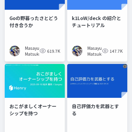
Goの野暮ったさとどう
k1LoW/deck の紹介と
付き合うか
チュートリアル
Masayuki
Masayuki
619.7K
147.7K
Matsuki
Matsuki
おこがましくオーナー
自己評価力を武器とす
シップを持つ
る