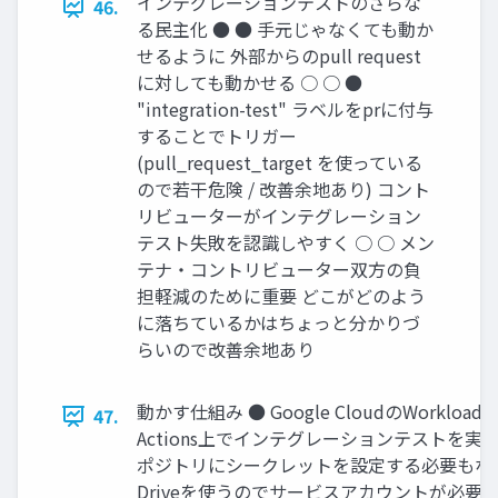
インテグレーションテストのさらな
46.
る民主化 ● ● 手元じゃなくても動か
せるように 外部からのpull request
に対しても動かせる ○ ○ ●
"integration-test" ラベルをprに付与
することでトリガー
(pull_request_target を使っている
ので若干危険 / 改善余地あり) コント
リビューターがインテグレーション
テスト失敗を認識しやすく ○ ○ メン
テナ・コントリビューター双方の負
担軽減のために重要 どこがどのよう
に落ちているかはちょっと分かりづ
らいので改善余地あり
動かす仕組み ● Google CloudのWorkload I
47.
Actions上でインテグレーションテストを実行可
ポジトリにシークレットを設定する必要もない 図は Wor
Driveを使うのでサービスアカウントが必要 ○ 