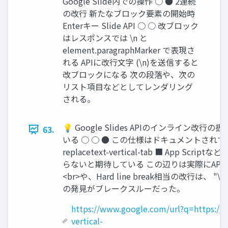
Google Slide内での操作 ○ ● 2連続
の改行 新たなブロック要素の開始時
Enterキー Slide API ○ ○ 改ブロック
はレスポンスでは \n と
element.paragraphMarker で表現さ
れる APIに改行文字 (\n)を送信すると
改ブロックになる 次の段落や、次の
リスト項目などとしてレンダリング
される。
💡 Google Slides APIのインライン改
63.
いる ○ ○ ● この仕様はドキュメントされていないが
replacetext-vertical-tab ■ A
らないと期待している この辺りは実際にAPI
<br>や、Hard line break相当の改行は、
の発見がブレークスルーだった。
https://www.google.com/url?q=https://s
vertical-