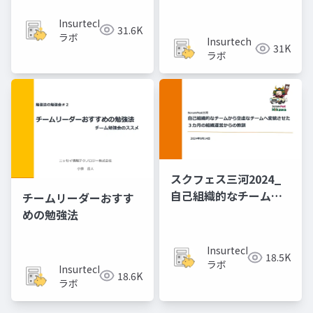
小さな​変化の​つくりか
んがDX組織を作る辞令
た
を受けてどう学んだ
Insurtech
31.6K
か？ 「ちょっと何言っ
ラボ
Insurtech
31K
ているかわかんない」
ラボ
と共にした１年間
スクフェス三河2024_
自己組織的なチームか
チームリーダーおすす
ら空虚なチームへ変貌
めの勉強法
させた３カ月の組織運
営からの教訓
Insurtech
18.5K
ラボ
Insurtech
18.6K
ラボ