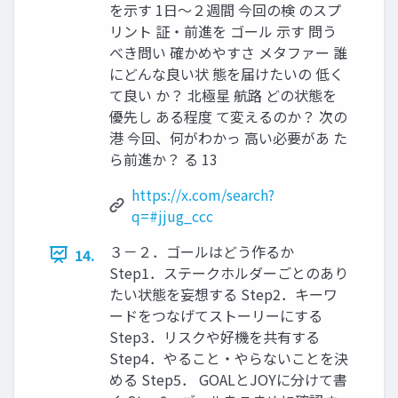
を示す 1日～２週間 今回の検 のスプ
リント 証・前進を ゴール 示す 問う
べき問い 確かめやすさ メタファー 誰
にどんな良い状 態を届けたいの 低く
て良い か？ 北極星 航路 どの状態を
優先し ある程度 て変えるのか？ 次の
港 今回、何がわかっ 高い必要があ た
ら前進か？ る 13
https://x.com/search?
q=#jjug_ccc
３－２．ゴールはどう作るか
14.
Step1．ステークホルダーごとのあり
たい状態を妄想する Step2．キーワ
ードをつなげてストーリーにする
Step3．リスクや好機を共有する
Step4．やること・やらないことを決
める Step5． GOALとJOYに分けて書