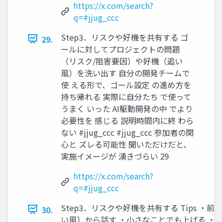
https://x.com/search?
q=#jjug_ccc
Step3．リスクや好機を共有する ゴ
29.
ールに対してプロジェクトの問題
（リスク/阻害要因）や好機（追い
風）を洗い出す 自分の開発チームで
使 える形で、ゴール設定 の進め方を
持ち帰れる 実際に自分たち で使って
うまく いった AI駆動開発の中 でより
必要性を 感じる 説明時間内に終 わら
ない #jjug_ccc #jjug_ccc 参加者の関
心と ズレる可能性 聞いただけだと、
実施イメージが 湧きづらい 29
https://x.com/search?
q=#jjug_ccc
Step3．リスクや好機を共有する Tips ・
30.
い風）から話す ・小さなことでも上げる ・