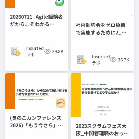
20260711_Agile経験者
だから​こそわかる​
社内勉強会をゼロ負荷
PMBOK第8版
で実施するために2_20
の作戦
Insurtech
39.8K
ラボ
Insurtech
36.7K
ラボ
(きのこカンファレンス
2026)「もう​今さら」か
2023スクラムフェス大
ら​始めて​続けられる、​
阪_中間管理職のおっさ