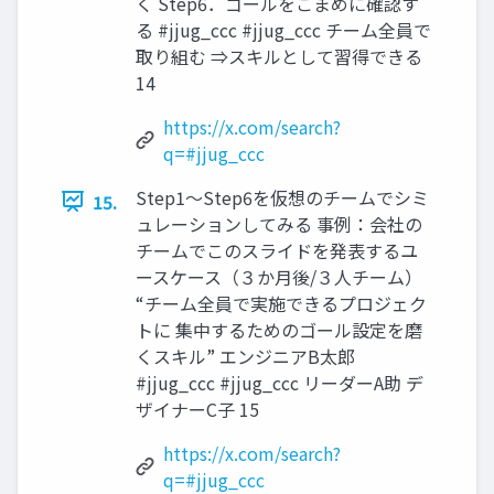
く Step6．ゴールをこまめに確認す
る #jjug_ccc #jjug_ccc チーム全員で
取り組む ⇒スキルとして習得できる
14
https://x.com/search?
q=#jjug_ccc
Step1～Step6を仮想のチームでシミ
15.
ュレーションしてみる 事例：会社の
チームでこのスライドを発表するユ
ースケース（３か月後/３人チーム）
“チーム全員で実施できるプロジェク
トに 集中するためのゴール設定を磨
くスキル” エンジニアB太郎
#jjug_ccc #jjug_ccc リーダーA助 デ
ザイナーC子 15
https://x.com/search?
q=#jjug_ccc