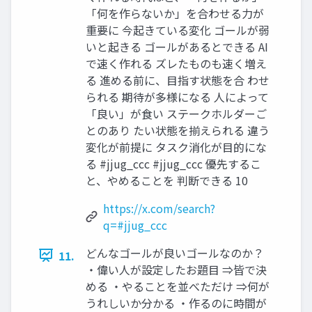
「何を作らないか」を合わせる力が
重要に 今起きている変化 ゴールが弱
いと起きる ゴールがあるとできる AI
で速く作れる ズレたものも速く増え
る 進める前に、目指す状態を合 わせ
られる 期待が多様になる 人によって
「良い」が食い ステークホルダーご
とのあり たい状態を揃えられる 違う
変化が前提に タスク消化が目的にな
る #jjug_ccc #jjug_ccc 優先するこ
と、やめることを 判断できる 10
https://x.com/search?
q=#jjug_ccc
どんなゴールが良いゴールなのか？
11.
・偉い人が設定したお題目 ⇒皆で決
める ・やることを並べただけ ⇒何が
うれしいか分かる ・作るのに時間が