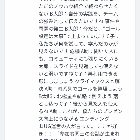
ただのノウハウ紹介で終わらせたく
ない B太郎：自分の実践を、チーム
の強みとして伝えたいですね 事件や
問題の発生 B太郎：今だと、“ゴール
設定は大事”で止まっています C子：
私たちが何を試して、学んだのかが
見えないです 危機 A助：聞いた人に
も、コミュニティにも残りにくい B
太郎：スライドを見返しても使えな
いと弱いですね C子：再利用できる
形にしましょう クライマックスと解
決 A助：時系列でゴールを整理しよう
B太郎：北極星や航路で例えよう 落
とし込み C子：後から見た人も使え
るね A助：これが、僕たちのプレゼン
ス向上につながる エンディング
JJUG運営の人が言った。 ここが好
き！！ 「参加者同士の会話が生まれ