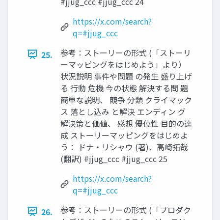
#jjug_ccc #jjug_ccc 24
https://x.com/search?
q=#jjug_ccc
参考：ストーリーの形式 (「ストーリ
25.
ーマッピングをはじめよう」より）
状況説明 事件や問題 の発生 盛り上げ
る 行動 危機 今の状態 解決する問 題
簡単な説明、 競争 分類 クライマック
ス 落とし込み と解決 エンディン グ
解決策と価値、 感想 優位性 目的の達
成 ストーリーマッピングをはじめよ
う： ドナ・リシャウ (著)、高崎拓哉
(翻訳) #jjug_ccc #jjug_ccc 25
https://x.com/search?
q=#jjug_ccc
参考：ストーリーの形式 (「プロダク
26.