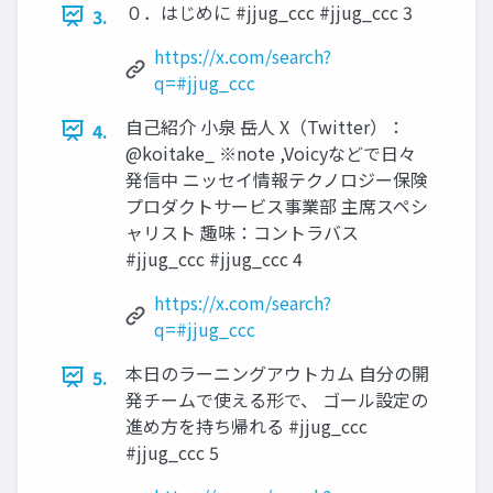
０．はじめに #jjug_ccc #jjug_ccc 3
3.
https://x.com/search?
q=#jjug_ccc
自己紹介 小泉 岳人 X（Twitter）：
4.
@koitake_ ※note ,Voicyなどで日々
発信中 ニッセイ情報テクノロジー保険
プロダクトサービス事業部 主席スペシ
ャリスト 趣味：コントラバス
#jjug_ccc #jjug_ccc 4
https://x.com/search?
q=#jjug_ccc
本日のラーニングアウトカム 自分の開
5.
発チームで使える形で、 ゴール設定の
進め方を持ち帰れる #jjug_ccc
#jjug_ccc 5