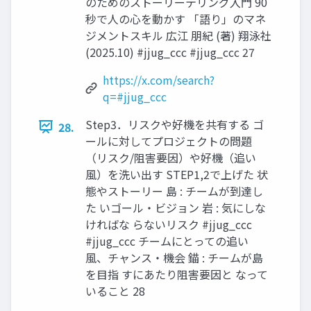
のためのストーリーテリング入門 90
秒で人の心を動かす 「語り」のマネ
ジメントスキル 広江 朋紀 (著) 翔泳社
(2025.10) #jjug_ccc #jjug_ccc 27
https://x.com/search?
q=#jjug_ccc
Step3．リスクや好機を共有する ゴ
28.
ールに対してプロジェクトの問題
（リスク/阻害要因）や好機（追い
風）を洗い出す STEP1,2で上げた 状
態やストーリー 島 : チームが到達し
た いゴール・ビジョン 岩 : 気にしな
ければな らないリスク #jjug_ccc
#jjug_ccc チームにとっての追い
風、チャンス・機会 錨 : チームが島
を目指 すにあたり阻害要因と なって
いること 28