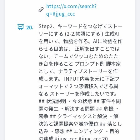
https://x.com/search?
q=#jjug_ccc
Step2．キーワードをつなげてストー
20.
リーにする (2-2.物語にする ) 生成AI
を用いて、物語を作る。AIに物語を作
らせる目的は、 正解を出すことでは
ない。チームでツッコむためのたた
き台を作ること プロンプト例 脚本家
として、ナラティブストーリーを作
成します。 INPUT内容を元に下記フ
ォーマットで２つ感情移入できる異
なる ストーリーを作成したいです。
## 状況説明 ・今の状態 ## 事件や問
題の発生 ・解決する問題 ## 危機 ・
競争 ## クライマックスと解決 ・解
決策と課題提案や競争優位 ## 落とし
込み ・感想 ## エンディング ・目的
の達成 #jjug_ccc #jjug_ccc 20