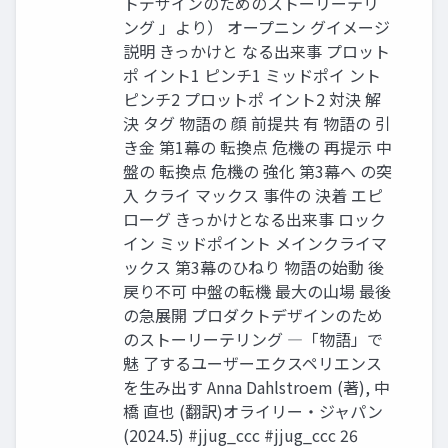
トデザインのためのストーリーテリ
ング 」より） オープニン グイメージ
説明 きっかけと なる出来事 プロット
ポ イント1 ピンチ1 ミッドポイ ント
ピンチ2 プロットポ イント2 対決 解
決 タグ 物語の 顔 前提共 有 物語の 引
き金 第1幕の 転換点 危機の 再提示 中
盤の 転換点 危機の 強化 第3幕へ の突
入 クライ マックス 事件の 決着 エピ
ローグ きっかけとなる出来事 ロック
イン ミッドポイント メインクライマ
ックス 第3幕のひねり 物語の始動 後
戻り不可 中盤の転機 最大の山場 最後
の急展開 プロダクトデザインのため
のストーリーテリング ―「物語」で
魅 了するユーザーエクスペリエンス
を生み出す Anna Dahlstroem (著), 中
橋 直也 (翻訳)オライリー・ジャパン
(2024.5) #jjug_ccc #jjug_ccc 26