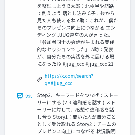
を整理しよう B太郎：北極星や航路
で例えよう 落とし込み C子：後から
見た人も使えるね A助：これが、僕た
ちのプレゼンス向上につながる エン
ディング JJUG運営の人が言った。
「参加者同士の会話が生まれる実践
的なセッションでした」 A助：発表
が、自分たちの実践を外に届ける場
になったね #jjug_ccc #jjug_ccc 21
https://x.com/search?
q=#jjug_ccc
Step2．キーワードをつなげてストー
22.
リーにする (2-3.違和感を話す ) スト
ーリーに対して、感想や違和感を話
し合う Story1：聞いた人が自分ごと
として受け取れる Story2：チームの
プレゼンス向上につながる 状況説明