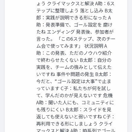
ょう クライマックスと解決 A助：6ス
テップに整理しよう 落とし込み B太
郎：実践が説明できる形になった A
助：発表準備で、ゴール設定を 磨け
たね エンディング 発表後、参加者が
言った。 「この6ステップ、次のチー
ム会で使ってみます」 状況説明 A
助：この発表、ただのノウハウ紹介
で終わらせたくない B太郎：自分の
実践を、チームの強みとして伝えた
いですね 事件や問題の発生 B太郎：
今だと、“ゴール設定は大事”で止ま
っています C子：私たちが何を試し
て、学んだのかが見えないです 危機
A助：聞いた人にも、コミュニティに
も残りにくい B太郎：スライドを見
返しても使えないと弱いですね C子：
再利用できる形にしましょう クライ
マックスと解決 A助：時系列でゴール