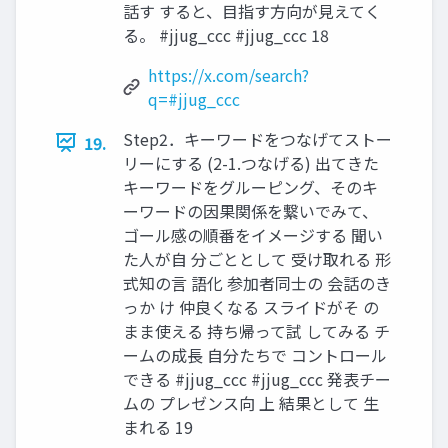
話す すると、目指す方向が見えてく
る。 #jjug_ccc #jjug_ccc 18
https://x.com/search?
q=#jjug_ccc
Step2．キーワードをつなげてストー
19.
リーにする (2-1.つなげる) 出てきた
キーワードをグルーピング、そのキ
ーワードの因果関係を繋いでみて、
ゴール感の順番をイメージする 聞い
た人が自 分ごととして 受け取れる 形
式知の言 語化 参加者同士の 会話のき
っか け 仲良くなる スライドがそ の
まま使える 持ち帰って試 してみる チ
ームの成長 自分たちで コントロール
できる #jjug_ccc #jjug_ccc 発表チー
ムの プレゼンス向 上 結果として 生
まれる 19