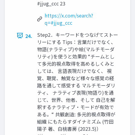
#jjug_ccc 23
https://x.com/search?
q=#jjug_ccc
Step2．キーワードをつなげてストー
24.
リーにする Tips：言葉だけでなく、
物語(ナラティブ)や絵(マルチモーダ
リティ)を使うと効果的 “チームとし
て多元的視点取得を高めるしくみと
しては、 言語表現だけでなく、 視
覚、聴覚、触覚など様々な感覚の経
路を通して感受する マルチモーダリ
ティ、 ナラティブ表現(物語り)を通
じて、世界、他者、そして 自己を解
釈するナラティブ・モードが有効で
ある。“ 共観創造: 多元的視点取得が
組織 にもたらすダイナミズム (竹田
陽子 著、白桃書房 (2023.5)）