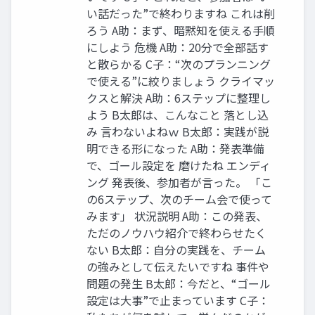
い話だった”で終わりますね これは削
ろう A助：まず、暗黙知を使える手順
にしよう 危機 A助：20分で全部話す
と散らかる C子：“次のプランニング
で使える”に絞りましょう クライマッ
クスと解決 A助：6ステップに整理し
よう B太郎は、こんなこと 落とし込
み 言わないよねｗ B太郎：実践が説
明できる形になった A助：発表準備
で、ゴール設定を 磨けたね エンディ
ング 発表後、参加者が言った。 「こ
の6ステップ、次のチーム会で使って
みます」 状況説明 A助：この発表、
ただのノウハウ紹介で終わらせたく
ない B太郎：自分の実践を、チーム
の強みとして伝えたいですね 事件や
問題の発生 B太郎：今だと、“ゴール
設定は大事”で止まっています C子：