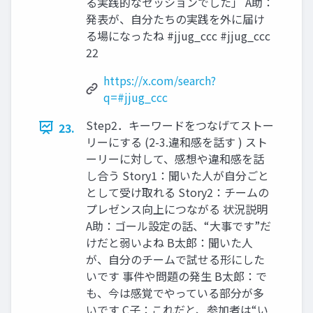
る実践的なセッションでした」 A助：
発表が、自分たちの実践を外に届け
る場になったね #jjug_ccc #jjug_ccc
22
https://x.com/search?
q=#jjug_ccc
Step2．キーワードをつなげてストー
23.
リーにする (2-3.違和感を話す ) スト
ーリーに対して、感想や違和感を話
し合う Story1：聞いた人が自分ごと
として受け取れる Story2：チームの
プレゼンス向上につながる 状況説明
A助：ゴール設定の話、“大事です”だ
けだと弱いよね B太郎：聞いた人
が、自分のチームで試せる形にした
いです 事件や問題の発生 B太郎：で
も、今は感覚でやっている部分が多
いです C子：これだと、参加者は“い