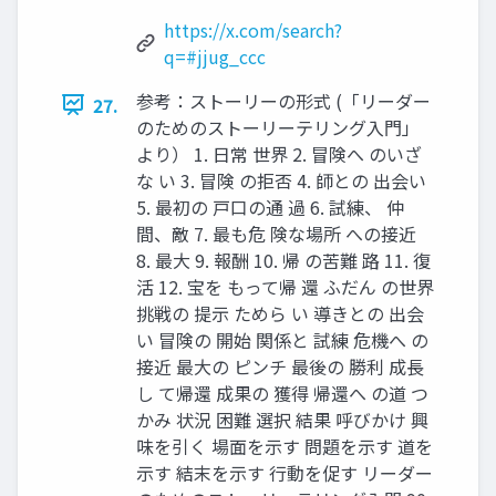
https://x.com/search?
q=#jjug_ccc
参考：ストーリーの形式 (「リーダー
27.
のためのストーリーテリング入門」
より） 1. 日常 世界 2. 冒険へ のいざ
な い 3. 冒険 の拒否 4. 師との 出会い
5. 最初の 戸口の通 過 6. 試練、 仲
間、敵 7. 最も危 険な場所 への接近
8. 最大 9. 報酬 10. 帰 の苦難 路 11. 復
活 12. 宝を もって帰 還 ふだん の世界
挑戦の 提示 ためら い 導きとの 出会
い 冒険の 開始 関係と 試練 危機へ の
接近 最大の ピンチ 最後の 勝利 成長
し て帰還 成果の 獲得 帰還へ の道 つ
かみ 状況 困難 選択 結果 呼びかけ 興
味を引く 場面を示す 問題を示す 道を
示す 結末を示す 行動を促す リーダー