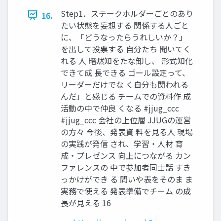
Step1．ステークホルダーごとのあり
16.
たい状態を妄想する 関係する人ごと
に、「どうなったらうれしいか？」
を出して投票する 自分たち 聞いてく
れる 人 暗黙知をたな卸し、 形式知化
できて成 長できる ゴール設定って、
リーダーだけでな く自分も関われる
んだ」と感じる チームでの資料作 成
活動の中で仲良 くなる #jjug_ccc
#jjug_ccc 会社の上位層 JJUGの運営
の方々 今後、発表資 料を見る人 現場
の実践が発信 され、学習・人材 育
成・プレゼンス 向上につながる カン
ファレンスの 中で参加者同士話 すき
っかけができ る 問いや表をそのま ま
実務で使える 発表準備でチーム の成
長が見える 16