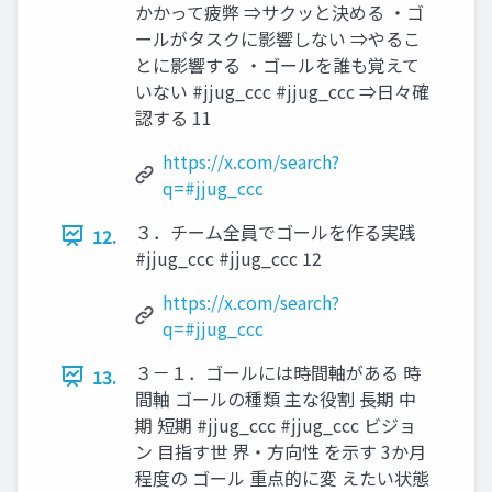
かかって疲弊 ⇒サクッと決める ・ゴ
ールがタスクに影響しない ⇒やるこ
とに影響する ・ゴールを誰も覚えて
いない #jjug_ccc #jjug_ccc ⇒日々確
認する 11
https://x.com/search?
q=#jjug_ccc
３．チーム全員でゴールを作る実践
12.
#jjug_ccc #jjug_ccc 12
https://x.com/search?
q=#jjug_ccc
３－１．ゴールには時間軸がある 時
13.
間軸 ゴールの種類 主な役割 長期 中
期 短期 #jjug_ccc #jjug_ccc ビジョ
ン 目指す世 界・方向性 を示す 3か月
程度の ゴール 重点的に変 えたい状態