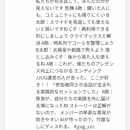
私たちが何を試して、学んだのかが
見えないです 危機 A助：聞いた人に
も、コミュニティにも残りにくい B
太郎：スライドを見返しても使えな
いと弱いですね C子：再利用できる
形にしましょう クライマックスと解
決 A助：時系列でゴールを整理しよう
B太郎：北極星や航路で例えよう 落
とし込み C子：後から見た人も使え
るね A助：これが、僕たちのプレゼン
ス向上につながる エンディング
JJUG運営の人が言った。 ここが好
き！！ 「参加者同士の会話が生まれ
る実践的なセッションでした」 A助：
発表が、自分たちの実践を外に届け
る場になったね ストーリーは正解が
ないので、 メンバーの率直な意見が
効きやすい AIが作ったので、忖度な
しにディスれる。 #jjug_ccc