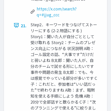
https://x.com/search?
q=#jjug_ccc
Step2．キーワードをつなげてストー
21.
リーにする (2-2.物語にする )
Story1：聞いた人が自分ごととして
受け取れる Story2：チームのプレゼ
ンス向上につながる 状況説明 A助：
ゴール設定の話、“大事です”だけだ
と弱いよね B太郎：聞いた人が、自
分のチームで試せる形にしたいです
事件や問題の発生 B太郎：でも、今
は感覚でやっている部分が多いです C
子：これだと、参加者は“いい話だっ
た”で終わりますね A助：まず、暗黙
知を使える手順にしよう 危機 A助：
20分で全部話すと散らかる C子：“次
のプランニングで使える”に絞りまし