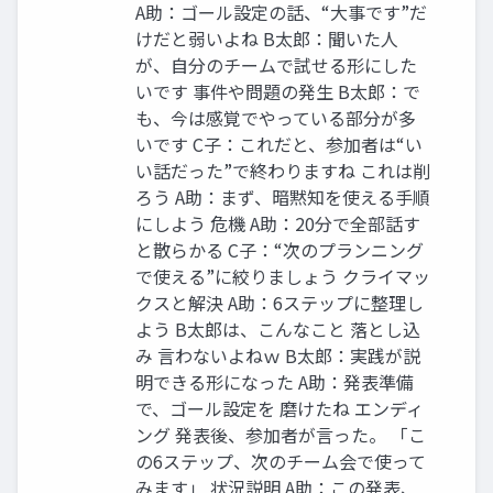
A助：ゴール設定の話、“大事です”だ
けだと弱いよね B太郎：聞いた人
が、自分のチームで試せる形にした
いです 事件や問題の発生 B太郎：で
も、今は感覚でやっている部分が多
いです C子：これだと、参加者は“い
い話だった”で終わりますね これは削
ろう A助：まず、暗黙知を使える手順
にしよう 危機 A助：20分で全部話す
と散らかる C子：“次のプランニング
で使える”に絞りましょう クライマッ
クスと解決 A助：6ステップに整理し
よう B太郎は、こんなこと 落とし込
み 言わないよねｗ B太郎：実践が説
明できる形になった A助：発表準備
で、ゴール設定を 磨けたね エンディ
ング 発表後、参加者が言った。 「こ
の6ステップ、次のチーム会で使って
みます」 状況説明 A助：この発表、