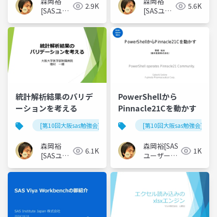
森岡裕
森岡裕
2.9K
5.6K
[SASユー
[SASユー
ザー総会
ザー総会
世話人]
世話人]
統計解析結果のバリデ
PowerShellから
ーションを考える
Pinnacle21Cを動かす
[第10回大阪sas勉強会]
[第10回大阪sas勉強会]
森岡裕
森岡裕[SAS
6.1K
1K
[SASユー
ユーザー総
ザー総会
会世話人]
世話人]