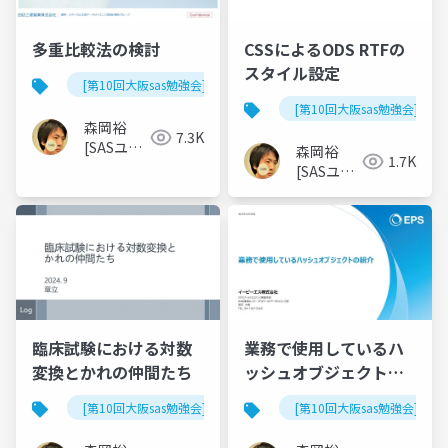
多重比較法の検討
CSSによるODS RTFの
スタイル設定
[第10回大阪sas勉強会]
[第10回大阪sas勉強会]
森岡裕
7.3K
[SASユー
森岡裕
1.7K
ザー総会
[SASユー
世話人]
ザー総会
世話人]
臨床試験における対数
業務で使用しているハ
変換とかれの仲間たち
ッシュオブジェクトの
紹介
[第10回大阪sas勉強会]
[第10回大阪sas勉強会]