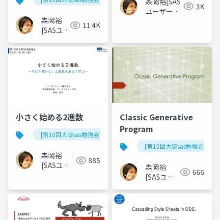
森岡裕[SAS
3K
ユーザー総
森岡裕
会世話人]
11.4K
[SASユー
ザー総会
世話人]
小さく始める2進数
Classic Generative
Program
[第10回大阪sas勉強会]
[第10回大阪sas勉強会]
森岡裕
885
[SASユー
森岡裕
666
ザー総会世
[SASユー
話人]
ザー総会世
話人]