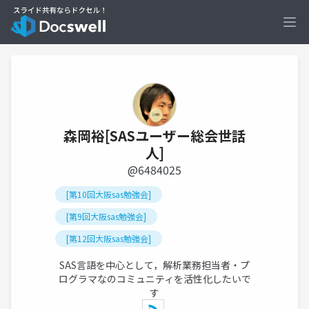
Ope
森岡裕[SASユーザー総会世話
人]
@6484025
[第10回大阪sas勉強会]
[第9回大阪sas勉強会]
[第12回大阪sas勉強会]
SAS言語を中心として，解析業務担当者・プ
ログラマなのコミュニティを活性化したいで
す