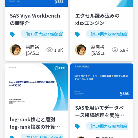
SAS Viya Workbench
エクセル読み込みの
の御紹介
xlsxエンジン
[第10回大阪sas勉強会]
[第10回大阪sas勉強会]
森岡裕
森岡裕
1.8K
5.8K
[SASユー
[SASユー
ザー総会
ザー総会
世話人]
世話人]
SASを用いてデータベ
ース接続処理を実施す
log-rank検定と層別
る際のチューニング方
log-rank検定の計算過
[第10回大阪sas勉強会]
法
程をSASで考える
[第10回大阪sas勉強会]