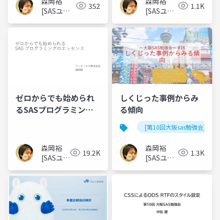
森岡裕
森岡裕
352
1.1K
[SASユー
[SASユー
ザー総会世
ザー総会
話人]
世話人]
ゼロからでも始められ
しくじった事例からみ
るSASプログラミング
る傾向
のエッセンス
[第10回大阪sas勉強会]
森岡裕
森岡裕
19.2K
1.3K
[SASユー
[SASユー
ザー総会
ザー総会
世話人]
世話人]