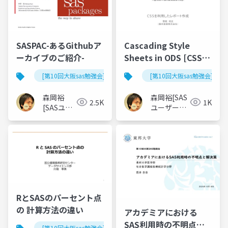
SASPAC-あるGithubア
Cascading Style
ーカイブのご紹介-
Sheets in ODS [CSSを
利用したレポート作成]
[第10回大阪sas勉強会]
[第10回大阪sas勉強会]
森岡裕
森岡裕[SAS
2.5K
1K
[SASユー
ユーザー総
ザー総会
会世話人]
世話人]
RとSASのパーセント点
の 計算方法の違い
アカデミアにおける
SAS利用時の不明点と
[第10回大阪sas勉強会]