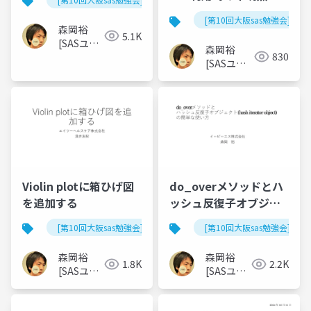
解決策
[第10回大阪sas勉強会]
森岡裕
5.1K
[SASユー
森岡裕
830
ザー総会
[SASユー
世話人]
ザー総会世
話人]
Violin plotに箱ひげ図
do_overメソッドとハ
を追加する
ッシュ反復子オブジェ
クトの簡単な使い方
[第10回大阪sas勉強会]
[第10回大阪sas勉強会]
森岡裕
森岡裕
1.8K
2.2K
[SASユー
[SASユー
ザー総会
ザー総会
世話人]
世話人]