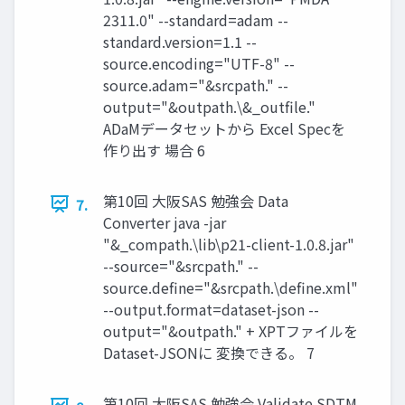
2311.0" --standard=adam --
standard.version=1.1 --
source.encoding="UTF-8" --
source.adam="&srcpath." --
output="&outpath.\&_outfile."
ADaMデータセットから Excel Specを
作り出す 場合 6
第10回 大阪SAS 勉強会 Data
7.
Converter java -jar
"&_compath.\lib\p21-client-1.0.8.jar"
--source="&srcpath." --
source.define="&srcpath.\define.xml"
--output.format=dataset-json --
output="&outpath." + XPTファイルを
Dataset-JSONに 変換できる。 7
第10回 大阪SAS 勉強会 Validate SDTM