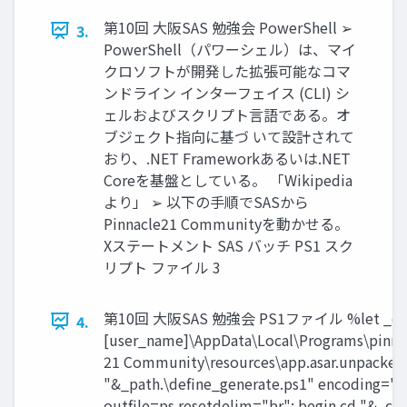
第10回 大阪SAS 勉強会 PowerShell ➢
3.
PowerShell（パワーシェル）は、マイ
クロソフトが開発した拡張可能なコマ
ンドライン インターフェイス (CLI) シ
ェルおよびスクリプト言語である。オ
ブジェクト指向に基づ いて設計されて
おり、.NET Frameworkあるいは.NET
Coreを基盤としている。 「Wikipedia
より」 ➢ 以下の手順でSASから
Pinnacle21 Communityを動かせる。
Xステートメント SAS バッチ PS1 スク
リプト ファイル 3
第10回 大阪SAS 勉強会 PS1ファイル %let _comp
4.
[user_name]\AppData\Local\Programs\pinn
21 Community\resources\app.asar.unpacked
"&_path.\define_generate.ps1" encoding="u
outfile=ps resetdelim="br"; begin cd "&_co