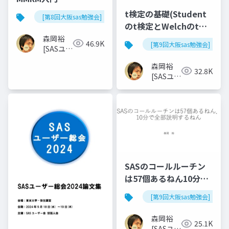
t検定の基礎(Student
[第8回大阪sas勉強会]
のt検定とWelchのt検
定)
森岡裕
46.9K
[第9回大阪sas勉強会]
[SASユー
ザー総会
森岡裕
世話人]
32.8K
[SASユー
ザー総会
世話人]
SASのコールルーチン
は57個あるねん10分で
全部説明するねん
[第9回大阪sas勉強会]
森岡裕
25.1K
[SASユー