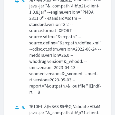
8.
java -jar "&_compath.\lib\p21-client-
1.0.8.jar" --engine.version="PMDA
2311.0" --standard=sdtm --
standard.version=3.2 --
source.format=XPORT --
source.sdtm="&srcpath." --
source.define="&srcpath.\define.xml"
--cdisc.ct.sdtm.version=2022-06-24 --
meddra.version=26.0 --
whodrug.version=&_whodd. --
unii.version=2023-04-13 --
snomed.version=&_snomed. --med-
rt.version=2023-05-03 --
report="&outpath.\&_outfile." 旧ndf-
rt。 8
第10回 大阪SAS 勉強会 Validate ADaM
9.
java -jar "&_compath.\lib\p21-client-