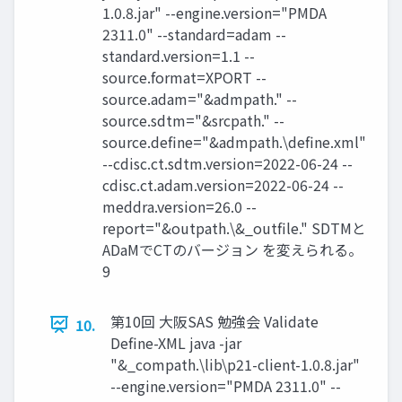
1.0.8.jar" --engine.version="PMDA
2311.0" --standard=adam --
standard.version=1.1 --
source.format=XPORT --
source.adam="&admpath." --
source.sdtm="&srcpath." --
source.define="&admpath.\define.xml"
--cdisc.ct.sdtm.version=2022-06-24 --
cdisc.ct.adam.version=2022-06-24 --
meddra.version=26.0 --
report="&outpath.\&_outfile." SDTMと
ADaMでCTのバージョン を変えられる。
9
第10回 大阪SAS 勉強会 Validate
10.
Define-XML java -jar
"&_compath.\lib\p21-client-1.0.8.jar"
--engine.version="PMDA 2311.0" --