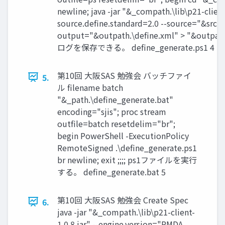
newline; java -jar "&_compath.\lib\p21-client-
source.define.standard=2.0 --source="&srcpat
output="&outpath.\define.xml" > "&outpath.\
ログを保存できる。 define_generate.ps1 4
第10回 大阪SAS 勉強会 バッチファイ
5.
ル filename batch
"&_path.\define_generate.bat"
encoding="sjis"; proc stream
outfile=batch resetdelim="br";
begin PowerShell -ExecutionPolicy
RemoteSigned .\define_generate.ps1
br newline; exit ;;;; ps1ファイルを実行
する。 define_generate.bat 5
第10回 大阪SAS 勉強会 Create Spec
6.
java -jar "&_compath.\lib\p21-client-
1.0.8.jar" --engine.version="PMDA