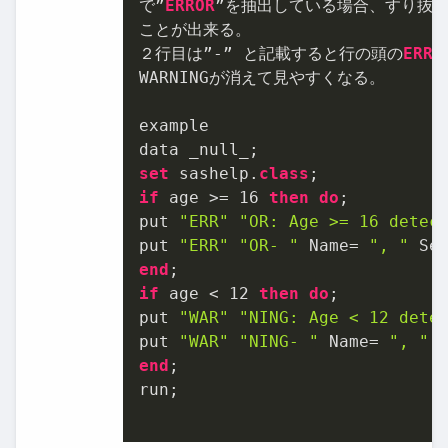
で”
ERROR
”を抽出している場合、すり抜け
ことが出来る。

２行目は”-” と記載すると行の頭の
ERRO
WARNINGが消えて見やすくなる。

example

set
 sashelp.
class
if
 age >= 
16
then
do
;

put 
"ERR"
"OR: Age >= 16 detec
put 
"ERR"
"OR- "
 Name= 
", "
 Se
end
if
 age < 
12
then
do
;

put 
"WAR"
"NING: Age < 12 dete
put 
"WAR"
"NING- "
 Name= 
", "
 
end
;

run;
