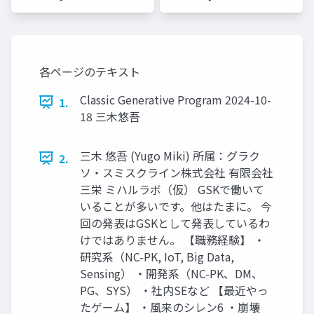
ザー総会
ザー総会
世話人]
世話人]
各ページのテキスト
Classic Generative Program 2024-10-
1.
18 三木悠吾
三木 悠吾 (Yugo Miki) 所属：グラク
2.
ソ・スミスクライン株式会社 有限会社
三栄 ミハルラボ（仮） GSKで働いて
いることが多いです。他はたまに。 今
回の発表はGSKとして発表しているわ
けではありません。 【職務経験】 ・
研究系（NC-PK, IoT, Big Data,
Sensing） ・開発系（NC-PK、DM、
PG、SYS） ・社内SEなど 【最近やっ
たゲーム】 ・風来のシレン6 ・崩壊