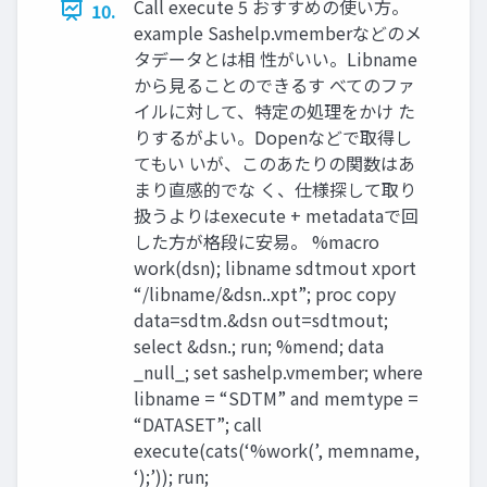
Call execute 5 おすすめの使い方。
10.
example Sashelp.vmemberなどのメ
タデータとは相 性がいい。Libname
から見ることのできるす べてのファ
イルに対して、特定の処理をかけ た
りするがよい。Dopenなどで取得し
てもい いが、このあたりの関数はあ
まり直感的でな く、仕様探して取り
扱うよりはexecute + metadataで回
した方が格段に安易。 %macro
work(dsn); libname sdtmout xport
“/libname/&dsn..xpt”; proc copy
data=sdtm.&dsn out=sdtmout;
select &dsn.; run; %mend; data
_null_; set sashelp.vmember; where
libname = “SDTM” and memtype =
“DATASET”; call
execute(cats(‘%work(’, memname,
‘);’)); run;