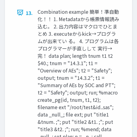
Combination example 簡単！準自動
13.
化！！ 1. Metadataから帳票情報読み
込む。 2. 出力内容はマクロでひとま
とめ 3. executeからkick→プログラ
ムが出来てい る。 4. プログラムは各
プログラマーが手直しして 実行→
完！ data plan; length tnum t1 t2
$40.; tnum = "14.3.1"; t1 =
"Overview of AEs"; t2 = "Safety";
output; tnum = "14.3.2"; t1 =
"Summary of AEs by SOC and PT";
t2 = "Safety"; output; run; %macro
create_pg(id, tnum, t1, t2);
filename ext "/root/test&id..sas";
data _null_; file ext; put "title1
&tnum. ;"; put "title2 &t1. ;"; put
"title3 &t2. ;"; run; %mend; data
_null_; set plan; n = _n_; call