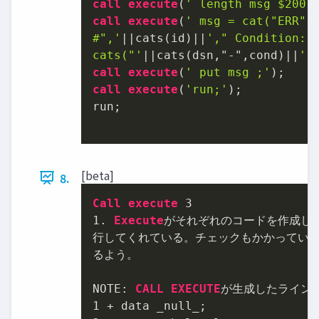
call
execute
(
' length msg $200.
call
execute
(
' msg = cat("ERR","
#",'
||
cats(id)
||
'," Condition:",
cats("'
||
cats(dsn,"-",cond)
||
'"
call
execute
(
' put msg ;'
call
execute
(
'run;'
);

run;

[beta]
8.
Call
execute
3
1.
Execute
がそれぞれのコードを作成し、
行してくれている。チェックもかかってい

るよう。

NOTE: 
CALL
EXECUTE
1
+