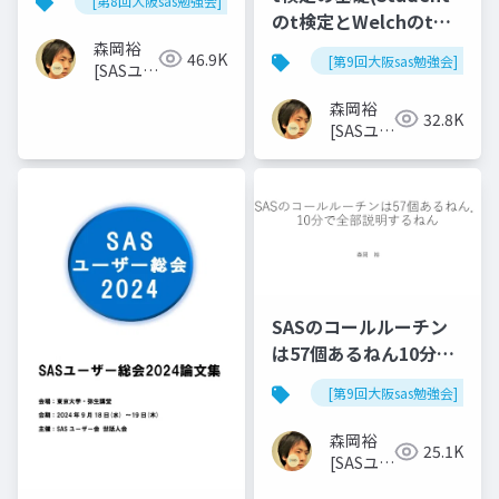
[第8回大阪sas勉強会]
のt検定とWelchのt検
定)
森岡裕
46.9K
[第9回大阪sas勉強会]
[SASユー
ザー総会
森岡裕
世話人]
32.8K
[SASユー
ザー総会
世話人]
SASのコールルーチン
は57個あるねん10分で
全部説明するねん
[第9回大阪sas勉強会]
森岡裕
25.1K
[SASユー
ザー総会