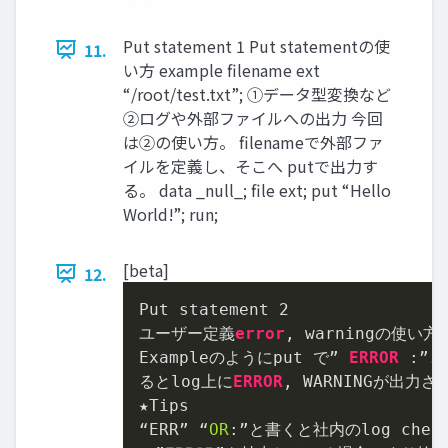
Put statement 1 Put statementの使
11.
い方 example filename ext
“/root/test.txt”; ①データ型変換など
②ログや外部ファイルへの出力 今回
は②の使い方。 filenameで外部ファ
イルを定義し、そこへ putで出力す
る。 data _null_; file ext; put “Hello
World!”; run;
[beta]
12.
Put statement 
2
ユーザー定義
error
, warningの使い方

Exampleのようにput で” 
ERROR
 :”と
るとlog上に
ERROR
, WARNINGが出力さ
★Tips

“ERR” “
OR
:”と書くと社内のlog check