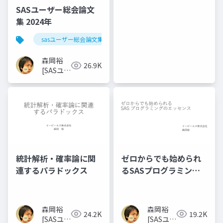
世話人]
SASユーザー総会論文
集 2024年
sasユーザー総会論文集 2024年
森岡裕
26.9K
[SASユー
ザー総会
世話人]
統計解析・確率論に関
ゼロからでも始められ
連するパラドックス
るSASプログラミング
のエッセンス
森岡裕
森岡裕
24.2K
19.2K
[SASユー
[SASユー