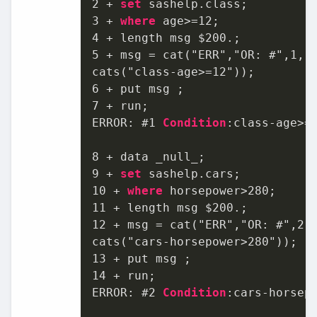
2
+
set
3
+
where
 age
>=
12
4
+
 length msg $
200.
5
+
 msg 
=
 cat("ERR","OR: #",
1
,"
6
+
7
+
 run;

ERROR: #
1
Condition
:class
-
age
>=
8
+
9
+
set
10
+
where
 horsepower
>
280
11
+
 length msg $
200.
12
+
 msg 
=
 cat("ERR","OR: #",
2
,
13
+
14
+
 run;

ERROR: #
2
Condition
:cars
-
horsep