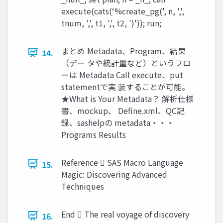
execute(cats(‘%create_pg(', n, ',',
tnum, ',', t1, ',', t2, ')')); run;
まとめ Metadata、Program、結果
14.
（デー タや統計量など）というフロ
ーは Metadata Call execute、put
statementで実 装することが可能。
★What is Your Metadata？ 解析仕様
書、mockup、 Define.xml、QC記
録、sashelpの metadata・・・
Programs Results
Reference  SAS Macro Language
15.
Magic: Discovering Advanced
Techniques
End  The real voyage of discovery
16.