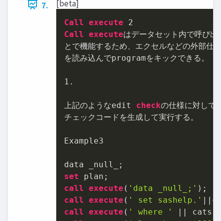
[beta]
7.
Call
execute
2
Call
execute
はデータセット内で呼び出す
とで機能するため、エクセルなどの外部仕様
を読み込んでprogramをキックできる。

1.
上記のようなedit 
check
の仕様に対して、
チェックコードを生成して実行する。

Example3

set
call
execute
(
'data _null_;'
call
execute
(
' set sashelp.'
||
c
call
execute
(
' where '
||
 cats(