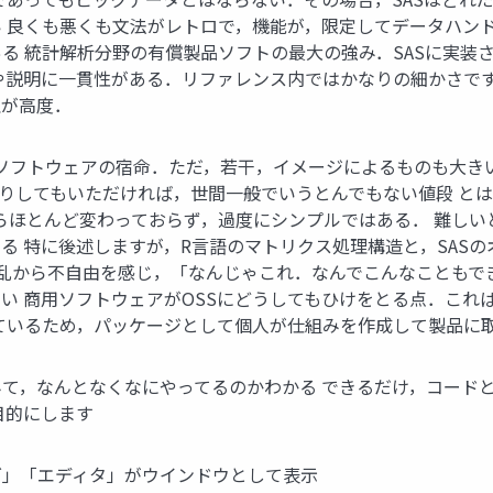
 良くも悪くも文法がレトロで，機能が，限定してデータハン
る 統計解析分野の有償製品ソフトの最大の強み．SASに実装さ
や説明に一貫性がある．リファレンス内ではかなりの細かさです
理が高度．
析ソフトウェアの宿命．ただ，若干，イメージによるものも大き
もりしてもいただければ，世間一般でいうとんでもない値段 と
からほとんど変わっておらず，過度にシンプルではある． 難し
る 特に後述しますが，R言語のマトリクス処理構造と，SAS
混乱から不自由を感じ，「なんじゃこれ．なんでこんなこともで
い 商用ソフトウェアがOSSにどうしてもひけをとる点．これ
ているため，パッケージとして個人が仕組みを作成して製品に取
みて，なんとなくなにやってるのかわかる できるだけ，コード
目的にします
グ」「エディタ」がウインドウとして表示