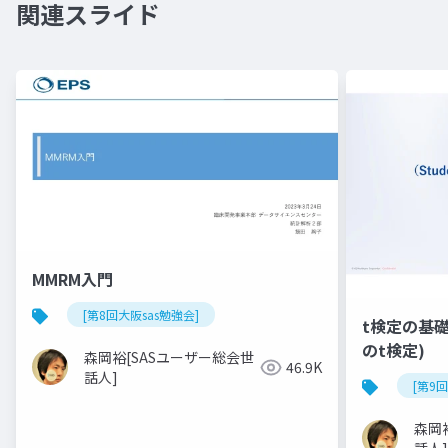
関連スライド
MMRM入門
[第8回大阪sas勉強会]
t検定の基礎(
のt検定)
森岡裕[SASユーザー総会世
46.9K
話人]
[第9
森岡