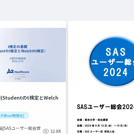
Studentのt検定とWelch
回大阪sas勉強会]
裕[SASユーザー総会世
32.8K