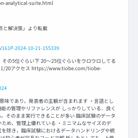
analytical-suite.html
用時の不明点と解決策」より転載
V161P-2024-10-21-155339
，その5位ぐらい下 20～25位ぐらいをウロウロしてる
ス https://www.tiobe.com/tiobe-
024
いう意味であり，発表者の主観が含まれます ・言語とし
機能の管理やリファレンスが しっかりしている．良く
も，そのまま実行できることが多い 臨床試験のデータ
いため，管理上優れている ・ミニマムなサイズのデ
究を除き，臨床試験におけるデータハンドリングや統
だけ初心者が冗長なコードで解 析したとしても，上級