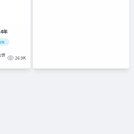
24年
4年
会世
26.9K