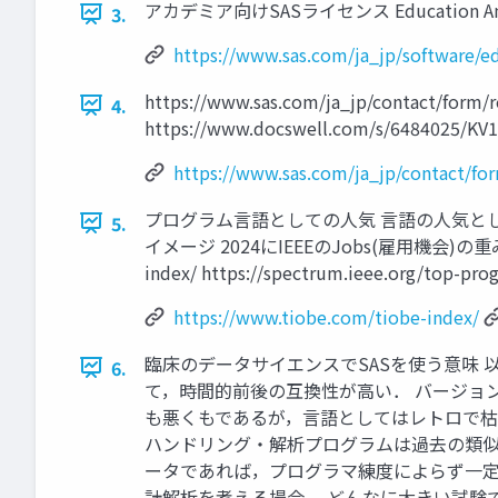
アカデミア向けSASライセンス Education Analytical
3.
https://www.sas.com/ja_jp/software/ed
https://www.sas.com/ja_jp/con
4.
https://www.docswell.com/s/6484025/KV
https://www.sas.com/ja_jp/contact/for
プログラム言語としての人気 言語の人気として
5.
イメージ 2024にIEEEのJobs(雇用機会)の重み
index/ https://spectrum.ieee.org/top-pr
https://www.tiobe.com/tiobe-index/
臨床のデータサイエンスでSASを使う意味 
6.
て，時間的前後の互換性が高い． バージョ
も悪くもであるが，言語としてはレトロで枯
ハンドリング・解析プログラムは過去の類似
ータであれば，プログラマ練度によらず一定
計解析を考える場合， どんなに大きい試験