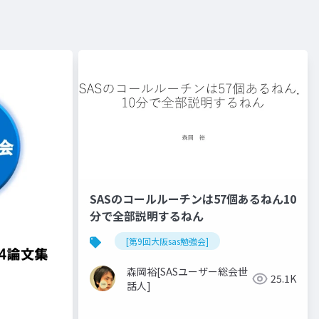
SASのコールルーチンは57個あるねん10
分で全部説明するねん
[第9回大阪sas勉強会]
森岡裕[SASユーザー総会世
25.1K
話人]