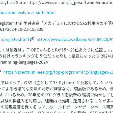
 Suite https://www.sas.com/ja_jp/software/education-
ucation-analytical-suite.html
tact/form/register.html 筒井杏奈「アカデミアにおけるSAS利
161P2024-10-21-155339
m/register.html
https://www.docswell.com/s/6484025/K
は最近は ，TIOBEでみるとRが15～20位あたりに位置して
付けでランキングを 5 位だったりして話題になったり 2024/11/20アクセ
ogramming-languages-2024
https://spectrum.ieee.org/top-programming-languages-2
以下はすべて，OSS（主としてRとPython）と比較して，と
ンによる破壊的な文法の刷新がほぼなく，製品版であるため，
れているため，20年前のプログラムを最新の 環境で動かして
試験の枠組みを利用し，組織内で長期に運用される ことが多
の処理速度を保てる リアルワールドデータやデータベース研
であってもビックデータとはならない．その場合，SASはどれ