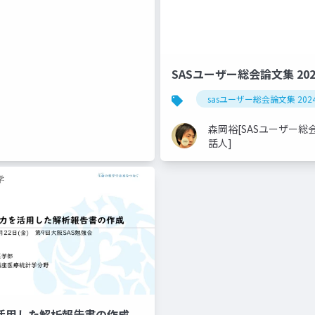
SASユーザー総会論文集 20
sasユーザー総会論文集 202
森岡裕[SASユーザー総
話人]
を活用した解析報告書の作成