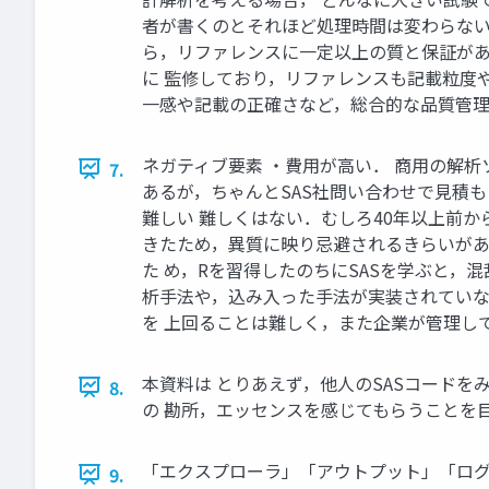
者が書くのとそれほど処理時間は変わらない
ら，リファレンスに一定以上の質と保証があ
に 監修しており，リファレンスも記載粒度
一感や記載の正確さなど，総合的な品質管
ネガティブ要素 ・費用が高い． 商用の解
7.
あるが，ちゃんとSAS社問い合わせで見積
難しい 難しくはない．むしろ40年以上前
きたため，異質に映り忌避されるきらいがあ
た め，Rを習得したのちにSASを学ぶと，
析手法や，込み入った手法が実装されていな
を 上回ることは難しく，また企業が管理し
本資料は とりあえず，他人のSASコードを
8.
の 勘所，エッセンスを感じてもらうことを
「エクスプローラ」「アウトプット」「ロ
9.