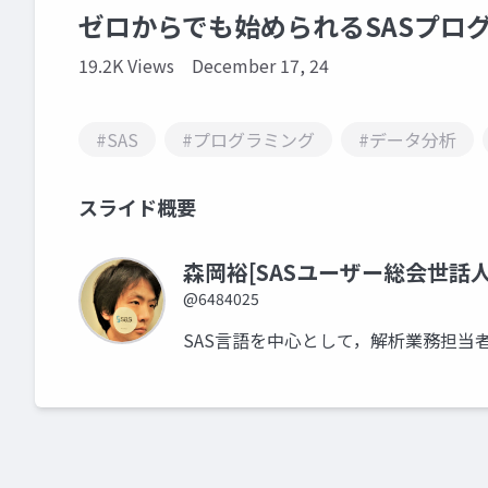
ゼロからでも始められるSASプロ
19.2K Views
December 17, 24
#SAS
#プログラミング
#データ分析
スライド概要
森岡裕[SASユーザー総会世話人
@6484025
SAS言語を中心として，解析業務担当