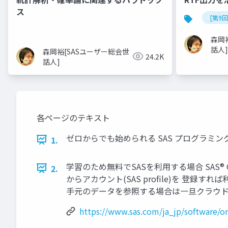
ス
[第9
森岡
話人]
森岡裕[SASユーザー総会世
24.2K
話人]
各ページのテキスト
ゼロからでも始められる SAS プログラミ
1.
学習のため無料でSASを利用する場合 SAS® OnDemand
2.
からアカウント(SAS profile)を 登録
手元のデータを参照する場合は一旦クラウド
https://www.sas.com/ja_jp/software/