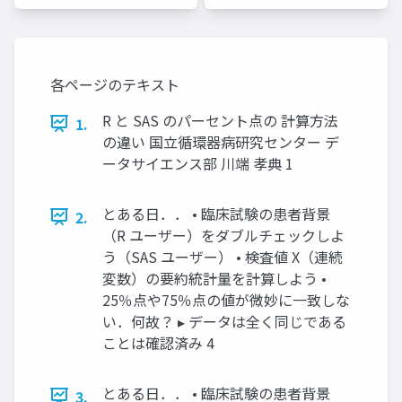
ザー総会
ザー総会
世話人]
世話人]
各ページのテキスト
R と SAS のパーセント点の 計算方法
1.
の違い 国立循環器病研究センター デ
ータサイエンス部 川端 孝典 1
とある日．． • 臨床試験の患者背景
2.
（R ユーザー）をダブルチェックしよ
う（SAS ユーザー） • 検査値 X（連続
変数）の要約統計量を計算しよう •
25％点や75％点の値が微妙に一致しな
い．何故？ ▸ データは全く同じである
ことは確認済み 4
とある日．． • 臨床試験の患者背景
3.