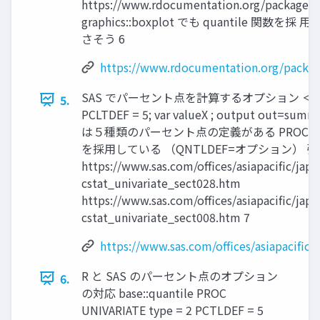
https://www.rdocumentation.org/packages/st
graphics::boxplot でも quantile 
さそう 6
https://www.rdocumentation.org/packages
SAS でパーセント点を計算するオプション ＜Syntax ex
5.
PCLTDEF = 5; var valueX ; output out=summar
は５種類のパーセント点の定義がある PROC SUM
を採用している （QNTLDEF=オプション） 引
https://www.sas.com/offices/asiapacific/ja
cstat_univariate_sect028.htm
https://www.sas.com/offices/asiapacific/ja
cstat_univariate_sect008.htm 7
https://www.sas.com/offices/asiapacific
R と SAS のパーセント点のオプション
6.
の対応 base::quantile PROC
UNIVARIATE type = 2 PCTLDEF = 5