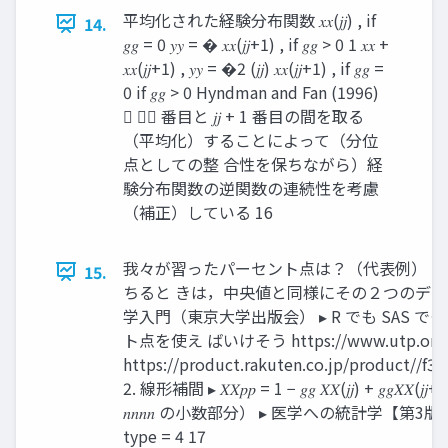
平均化された経験分布関数 𝑥𝑥(𝑗𝑗) , if
14.
𝑔𝑔 = 0 𝑦𝑦 = � 𝑥𝑥(𝑗𝑗+1) , if 𝑔𝑔 > 0 1 𝑥𝑥 +
𝑥𝑥(𝑗𝑗+1) , 𝑦𝑦 = �2 (𝑗𝑗) 𝑥𝑥(𝑗𝑗+1) , if 𝑔𝑔 =
0 if 𝑔𝑔 > 0 Hyndman and Fan (1996)
 𝑗𝑗 番目と 𝑗𝑗 + 1 番目の間を取る
（平均化）することによって（分位
点としての整 合性を保ちながら）経
験分布関数の逆関数の連続性を考慮
（補正）している 16
我々が習ったパーセント点は？（代表例） 1
15.
ちると きは，中央値と同様にその２つのデータ
学入門（東京大学出版会） ▸ R でも SAS で
ト点を使え ばいけそう https://www.utp.or.jp/
https://product.rakuten.co.jp/product//f
2. 線形補間 ▸ 𝑋𝑋𝑝𝑝 = 1 − 𝑔𝑔 𝑋𝑋(𝑗𝑗) + 𝑔𝑔𝑋𝑋(
𝑛𝑛𝑛𝑛 の小数部分） ▸ 医学への統計学【第3版】
type = 4 17