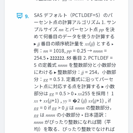
SAS デフォルト（PCTLDEF=5）のパ
9.
ーセント点の計算アルゴリズム 1. サン
プルサイズ 𝑛𝑛 とパーセント点 𝑝𝑝 を決
めて何番目のデータを使うか計算する
▸ 𝑗𝑗 番目の順序統計量を 𝑥𝑥(𝑗𝑗) とする ▸
例：𝑛𝑛 = 1018, 𝑝𝑝 = 0.25 → 𝑛𝑛𝑛𝑛 =
254.5 ▸ 𝟐𝟐𝟐𝟐𝟐𝟐. 𝟓𝟓 番目 2. PCTLDEF =
5 の定義式 𝑛𝑛𝑛𝑛 を整数部分と小数部分
にわける ▸ 整数部分：𝑗𝑗 = 254，小数部
分：𝑔𝑔 = 0.5 3. 定義式に沿ってパーセ
ント点に対応する点を計算する ▸ 小数
部分は 𝑔𝑔 = 0.5 > 0 ▸ 𝑥𝑥255 を採用！ 1
𝑥𝑥 + 𝑥𝑥(𝑗𝑗+1) , 𝑦𝑦 = �2 (𝑗𝑗) 𝑥𝑥(𝑗𝑗+1) , if
𝑔𝑔 = 0 if 𝑔𝑔 > 0 𝑗𝑗 は 𝑛𝑛𝑛𝑛 の整数部分，
𝑔𝑔 は 𝑛𝑛𝑛𝑛 の小数部分 • 日本語訳：
𝑛𝑛𝑛𝑛 がぴったり整数になれば間（平
均）を取る．ぴったり整数でなければ