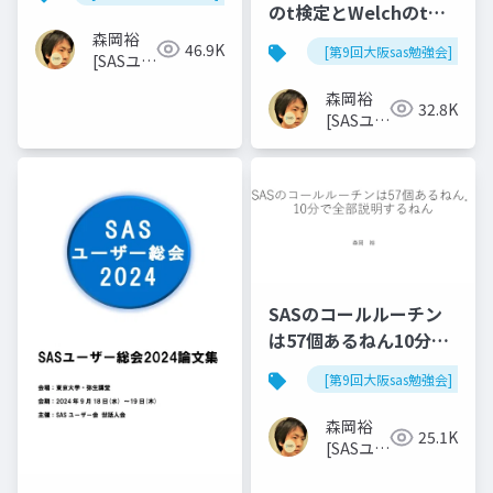
のt検定とWelchのt検
定)
森岡裕
46.9K
[第9回大阪sas勉強会]
[SASユー
ザー総会
森岡裕
世話人]
32.8K
[SASユー
ザー総会
世話人]
SASのコールルーチン
は57個あるねん10分で
全部説明するねん
[第9回大阪sas勉強会]
森岡裕
25.1K
[SASユー
ザー総会
世話人]