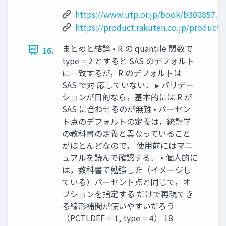
https://www.utp.or.jp/book/b300857.h
https://product.rakuten.co.jp/product/-
まとめと結論 • R の quantile 関数で
16.
type = 2 とすると SAS のデフォルト
に一致するが，R のデフォルトは
SAS で対 応していない． ▸ バリデー
ションが目的なら，基本的には R が
SAS に合わせるのが無難 • パーセン
ト点のデフォルトの定義は，統計学
の教科書の定義と異なっていること
がほとんどなので， 使用前にはマニ
ュアルを読んで確認する． • 個人的に
は，教科書で勉強した（イメージし
ている）パーセント点と同じで，オ
プションを指定する だけで再現でき
る線形補間が使いやすいだろう
（PCTLDEF = 1, type = 4） 18