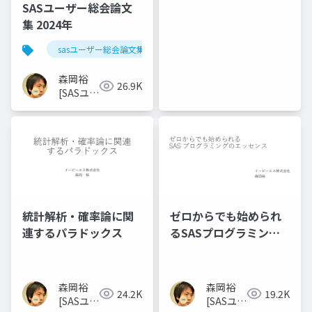
SASユーザー総会論文
集 2024年
sasユーザー総会論文集 2024年
森岡裕
26.9K
[SASユー
ザー総会
世話人]
統計解析・確率論に関
ゼロからでも始められ
連するパラドックス
るSASプログラミング
のエッセンス
森岡裕
森岡裕
24.2K
19.2K
[SASユー
[SASユー