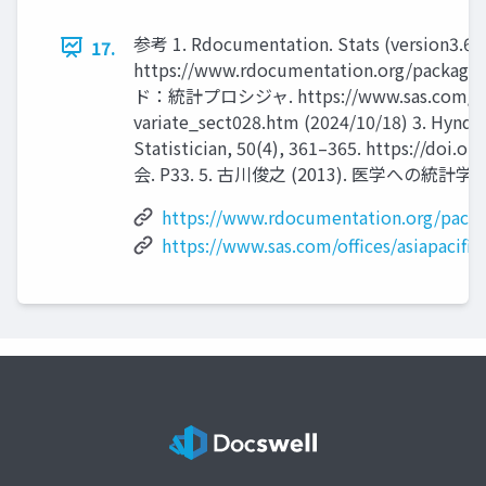
参考 1. Rdocumentation. Stats (version3.6.2
17.
https://www.rdocumentation.org/packages
ド：統計プロシジャ. https://www.sas.com/offices
variate_sect028.htm (2024/10/18) 3. Hyndman
Statistician, 50(4), 361–365. https
会. P33. 5. 古川俊之 (2013). 医学への統計学
https://www.rdocumentation.org/package
https://www.sas.com/offices/asiapacif