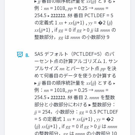
▸ 𝑗𝑗 番目の順序統計量を 𝑥𝑥(𝑗𝑗) とする ▸
例：𝑛𝑛 = 1018, 𝑝𝑝 = 0.25 → 𝑛𝑛𝑛𝑛 =
254.5 ▸ 𝟐𝟐𝟐𝟐𝟐𝟐. 𝟓𝟓 番目 PCTLDEF = 5
の定義式 1 𝑥𝑥 + 𝑥𝑥(𝑗𝑗+1) , 𝑦𝑦 = �2 (𝑗𝑗)
𝑥𝑥(𝑗𝑗+1) , if 𝑔𝑔 = 0 if 𝑔𝑔 > 0 𝑗𝑗 は 𝑛𝑛𝑛𝑛 の
整数部分，𝑔𝑔 は 𝑛𝑛𝑛𝑛 の小数部分 9
SAS デフォルト（PCTLDEF=5）のパ
8.
ーセント点の計算アルゴリズム 1. サン
プルサイズ 𝑛𝑛 とパーセント点 𝑝𝑝 を決
めて何番目のデータを使うか計算する
▸ 𝑗𝑗 番目の順序統計量を 𝑥𝑥(𝑗𝑗) とする ▸
例：𝑛𝑛 = 1018, 𝑝𝑝 = 0.25 → 𝑛𝑛𝑛𝑛 =
254.5 ▸ 𝟐𝟐𝟐𝟐𝟐𝟐. 𝟓𝟓 番目 2. 𝑛𝑛𝑛𝑛 を整数
部分と小数部分にわける ▸ 整数部分：
𝑗𝑗 = 254，小数部分：𝑔𝑔 = 0.5 PCTLDEF
= 5 の定義式 1 𝑥𝑥 + 𝑥𝑥(𝑗𝑗+1) , 𝑦𝑦 = �2
(𝑗𝑗) 𝑥𝑥(𝑗𝑗+1) , if 𝑔𝑔 = 0 if 𝑔𝑔 > 0 𝑗𝑗 は 𝑛𝑛𝑛𝑛
の整数部分，𝑔𝑔 は 𝑛𝑛𝑛𝑛 の小数部分 10