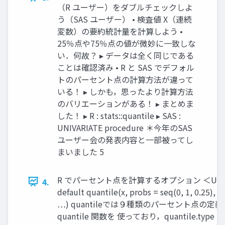
（R ユーザー）をダブルチェックしよ
う（SAS ユーザー） • 検査値 X（連続
変数）の要約統計量を計算しよう •
25％点や75％点の値が微妙に一致しな
い．何故？ ▸ データは全く同じである
ことは確認済み • R と SAS でデフォル
トのパーセント点の計算方法が違って
いる！ ▸ しかも，思ったより計算方法
のバリエーションがある！ ▸ まとめま
した！ ▸ R : stats::quantile ▸ SAS :
UNIVARIATE procedure ＊今年のSAS
ユーザー会の発表内容と一部被ってし
まいました 5
R でパーセント点を計算するオプション ＜USAGE＞ qua
4.
default quantile(x, probs = seq(0, 1, 0.25), 
…) quantileでは９種類のパーセント点の定義 が
quantile 関数を 使っており，quantile.t