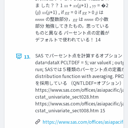
ま した？？ 1 𝑥𝑥 + 𝑥𝑥(𝑗𝑗+1) , 𝑦𝑦 = �2
(𝑗𝑗) 𝑥𝑥(𝑗𝑗+1) , if 𝑔𝑔 = 0 if 𝑔𝑔 > 0 𝑗𝑗 は
𝑛𝑛𝑛𝑛 の整数部分，𝑔𝑔 は 𝑛𝑛𝑛𝑛 の小数
部分 勉強してきたもの，思っている
ものと異なる パーセント点の定義が
デフォルトで使われている！ 14
SAS でパーセント点を計算するオプション（再掲） ＜Sy
13.
data=dataX PCLTDEF = 5; var valueX ; outpu
run; SASでは５種類のパーセント点の定義があ
distribution function with averagi
を採用している （QNTLDEF=オプション） 引
https://www.sas.com/offices/asiapacific/j
cstat_univariate_sect028.htm
https://www.sas.com/offices/asiapacific/j
cstat_univariate_sect008.htm 15
https://www.sas.com/offices/asiapacifi