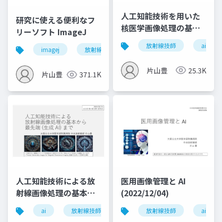
人工知能技術を用いた
研究に使える便利なフ
核医学画像処理の基礎
リーソフト ImageJ
(2022/09/09)
放射線技師
ai
imagej
放射線技師
片山豊
25.3K
片山豊
371.1K
人工知能技術による放
医用画像管理と AI
射線画像処理の基本か
(2022/12/04)
ら最先端 (生成 AI) まで
ai
放射線技師
imagej
放射線技師
mri
ai
(2024/02/15)