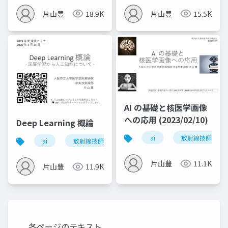
片山豊
18.9K
片山豊
15.5K
AI の基礎と核医学画像
への応用 (2023/02/10)
Deep Learning 概論
ai
放射線技師
ai
放射線技師
片山豊
11.1K
片山豊
11.9K
各ページのテキスト