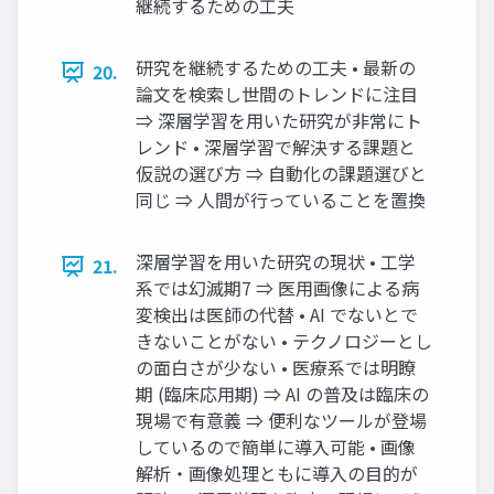
継続するための工夫
研究を継続するための工夫 • 最新の
20.
論文を検索し世間のトレンドに注目
⇒ 深層学習を用いた研究が非常にト
レンド • 深層学習で解決する課題と
仮説の選び方 ⇒ 自動化の課題選びと
同じ ⇒ 人間が行っていることを置換
深層学習を用いた研究の現状 • 工学
21.
系では幻滅期7 ⇒ 医用画像による病
変検出は医師の代替 • AI でないとで
きないことがない • テクノロジーとし
の面白さが少ない • 医療系では明瞭
期 (臨床応用期) ⇒ AI の普及は臨床の
現場で有意義 ⇒ 便利なツールが登場
しているので簡単に導入可能 • 画像
解析・画像処理ともに導入の目的が