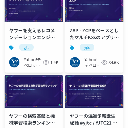
ヤフーを支えるレコメ
ZAP - ZCPをベースとし
ンデーションエンジン
たマルチK8sのアプリケ
#yjtc / YJTC21 A-5
ーション実行基盤
yjtc
yjtc
#YJTC / YJTC21 B-3
Yahoo!デ
Yahoo!
1.9K
34.6K
ベロッパ
デベロッ
ーネット
パーネッ
ワーク
トワーク
ヤフーの検索基盤と機
ヤフーの混雑予報誕生
械学習検索ランキング
秘話 #yjtc / YJTC21 B-