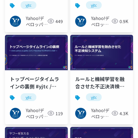
インシステム導入の過
得 #yjtc / YJTC21 C-10
yjtc
yjtc
程で意識すべきポイン
ト #yjtc / YJTC C-9
Yahoo!デ
Yahoo!デ
449
0.9K
ベロッパー
ベロッパ
ネットワー
ーネット
ク
ワーク
トップページタイムラ
ルールと機械学習を融
インの裏側 #yjtc /
合させた不正決済検知
YJTC21 A-1
システム #yjtc /
yjtc
yjtc
YJTC21 A-2
Yahoo!デ
Yahoo!デ
119
4.3K
ベロッパー
ベロッパ
ネットワー
ーネット
ク
ワーク