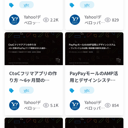
ースの活用と生成方法
かってみた / YJTC19 in
yjtc
yjtc
について / YJTC19 in
Shibuya B-6 #yjtc
Shibuya A-3 #yjtc
Yahoo!デ
Yahoo!デ
2.2K
829
ベロッパ
ベロッパー
ーネット
ネットワー
ワーク
ク
CtoCフリマアプリの作
PayPayモールのAMP活
り方 〜6ヶ月間の
用とデザインシステム /
PayPayフリマ開発を支
YJTC19 in Shibuya B-1
yjtc
yjtc
えた設計〜 / YJTC19 in
#yjtc
Shibuya A-6 #yjtc
Yahoo!デ
Yahoo!デ
5.1K
854
ベロッパ
ベロッパー
ーネット
ネットワー
ワーク
ク