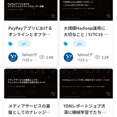
PayPayアプリにおける
大規模Hadoop運用に
オンラインとオフライ
大切なこと / YJTC19 in
ンのユーザー体験 /
Shibuya B-2 #yjtc
yjtc
yjtc
YJTC19 in Shibuya B-5
#yjtc
Yahoo!デ
Yahoo!デ
2.4K
3.2K
ベロッパ
ベロッパ
ーネット
ーネット
ワーク
ワーク
メディアサービスの基
YDNレポートジョブ渋
盤としてのナレッジベ
滞に機械学習でたちむ