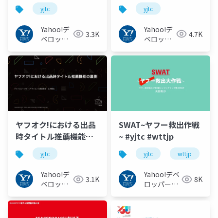
クエスト・レスポンス
のご紹介 / YJTC19 in
yjtc
yjtc
タイム100ms以下を実
Shibuya A-5 #yjtc
現するシステム につい
Yahoo!デ
Yahoo!デ
3.3K
4.7K
て ～ / YJTC19 in
ベロッパ
ベロッパ
Shibuya A-4 #yjtc
ーネット
ーネット
ワーク
ワーク
ヤフオク!における出品
SWAT~ヤフー救出作戦
時タイトル推薦機能の
~ #yjtc #wttjp
裏側 / YJTC19 in
yjtc
yjtc
wttjp
Shibuya A-2 #yjtc
Yahoo!デ
Yahoo!デベ
3.1K
8K
ベロッパ
ロッパーネ
ーネット
ットワーク
ワーク