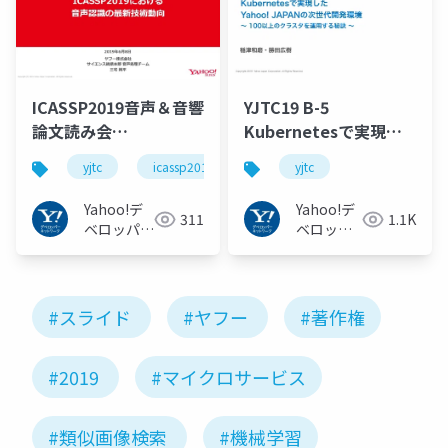
ICASSP2019音声＆音響
YJTC19 B-5
論文読み会
Kubernetesで実現し
「ICASSP2019における
たYahoo! JAPANの次世
yjtc
icassp2019jp
yjtc
音声認識の最新技術動
代開発環境 ～ 100以上
向」#yjtc
のクラスタを少人数で
Yahoo!デ
Yahoo!デ
311
1.1K
#icassp2019jp
運用する秘訣 ～ #yjtc
ベロッパー
ベロッパ
ネットワー
ーネット
ク
ワーク
#スライド
#ヤフー
#著作権
#2019
#マイクロサービス
#類似画像検索
#機械学習