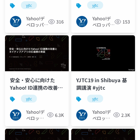
#yjtc / YJTC21 B-7
8
yjtc
yjtc
Yahoo!デ
Yahoo!デ
316
153
ベロッパー
ベロッパー
ネットワー
ネットワー
ク
ク
安全・安心に向けた
YJTC19 in Shibuya 基
Yahoo! ID連携の改善と
調講演 #yjtc
ネイティブアプリのID
yjtc
yjtc
連携の実装 / YJTC19 in
Shibuya B-4 #yjtc
Yahoo!デ
Yahoo!デ
6.3K
2.3K
ベロッパ
ベロッパ
ーネット
ーネット
ワーク
ワーク