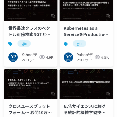
世界最速クラスのベク
Kubernetes as a
トル近傍検索NGTと深
ServiceをProduction
層学習によるファッシ
環境で2年活用し、直面
yjtc
yjtc
ョン検索への応用事例 /
してきた課題と解決策 /
YJTC19 in Shibuya B-3
YJTC19 in Shibuya A-
Yahoo!デ
Yahoo!デ
4.9K
6.5K
#yjtc
1 #yjtc
ベロッパ
ベロッパ
ーネット
ーネット
ワーク
ワーク
クロスユースプラット
広告サイエンスにおけ
フォーム～ 秒間10万リ
る統計的機械学習技術