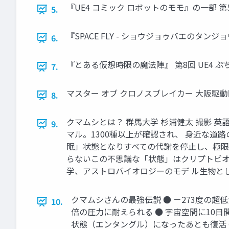
『UE4 コミック ロボットのモモ』の一部 第5
5.
『SPACE FLY - ショウジョゥバエのタンジョ
6.
『とある仮想時限の魔法陣』 第8回 UE4 ぷちコン 
7.
マスター オブ クロノスブレイカー 大阪駆
8.
クマムシとは？ 群馬大学 杉浦健太 撮影 英語
9.
マル。1300種以上が確認され、 身近な
眠」状態となりすべての代謝を停止し、極限
らないこの不思議な「状態」はクリプトビオ
学、アストロバイオロジーのモデ ル生物とし
クマムシさんの最強伝説 ● －273度の超
10.
倍の圧力に耐えられる ● 宇宙空間に10
状態（エンタングル）になったあとも復活 