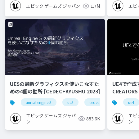
エピック ゲームズ ジャパン
1.7M
エピ
UE5の最新グラフィクスを使いこなすた
UE4で作成
めの4個の勘所 [CEDEC+KYUSHU 2023]
CREATORS
unreal engine 5
ue5
cedec
cedec+kyushu
ue4
エピック ゲームズ ジャパ
エピ
883.6K
ン
ン