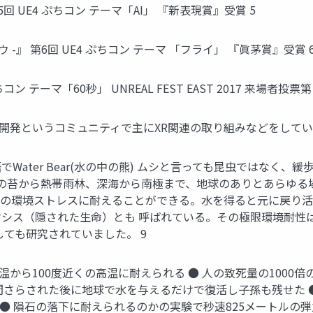
回 UE4 ぷちコン テーマ「AI」 『新表現賞』受賞 5
ウ -』 第6回 UE4 ぷちコン テーマ 「フライ」 『眞茅賞』受賞 
テーマ「60秒」 UNREAL FEST EAST 2017 来場者投票第 2
動開発というコミュニティで主にXR関連の取り組みなどをしてい
でWater Bear(水の中の熊) ムシと言っても昆虫ではなく、緩
道路の苔から熱帯雨林、深海から南極まで、地球のありとあらゆる
の環境ストレスに耐えることができる。水を得ると元に戻り活
シス（隠された生命）とも 呼ばれている。その極限環境耐性は
ても研究されていました。 9
低温から100度近くの高温に耐えられる ● 人の致死量の1000
日間さらされた後に地球で水を与えるだけで復活し子孫も残せた
● 隕石の落下に耐えられるのかの実験で秒速825メートルの弾