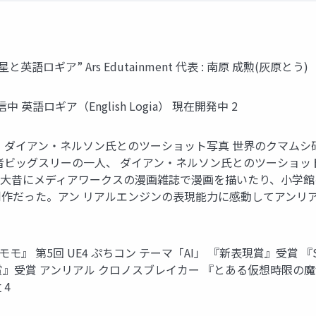
ギア” Ars Edutainment 代表 : 南原 成勲(灰原とう)
中 英語ロギア（English Logia） 現在開発中 2
 ダイアン・ネルソン氏とのツーショット写真 世界のクマムシ
者ビッグスリーの一人、 ダイアン・ネルソン氏とのツーショッ
う”は大昔にメディアワークスの漫画雑誌で漫画を描いたり、小学
作だった。アン リアルエンジンの表現能力に感動してアンリア
モモ』 第5回 UE4 ぷちコン テーマ「AI」 『新表現賞』受賞 『SP
茅賞』受賞 アンリアル クロノスブレイカー 『とある仮想時限の魔法
 4