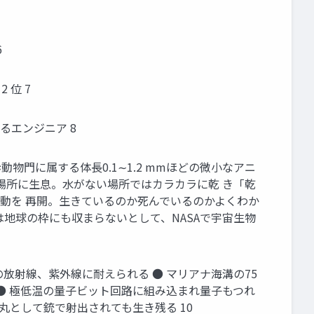
6
 位 7
るエンジニア 8
歩動物門に属する体長0.1∼1.2 mmほどの微小なアニ
場所に生息。水がない場所ではカラカラに乾 き「乾
動を 再開。生きているのか死んでいるのかよくわか
地球の枠にも収まらないとして、NASAで宇宙生物
倍の放射線、紫外線に耐えられる ● マリアナ海溝の75
 ● 極低温の量子ビット回路に組み込まれ量子もつれ
丸として銃で射出されても生き残る 10