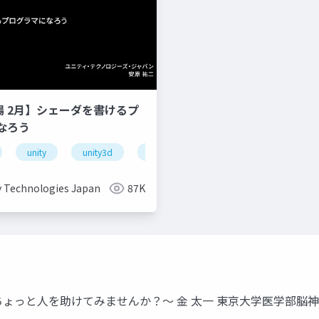
道場 2月】シェーダを書けるプ
なろう
unity
unity3d
shader
unity道場
unitydoj
y Technologies Japan
87K
用 〜ちょっと人を助けてみませんか？〜 金 太一 東京大学医学部脳神経外