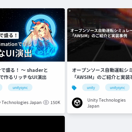
erで盛る！ 〜 shaderと
オープンソース自動運転シ
onで作るリッチなUI演出
「AWSIM」のご紹介と実装
unitysync
unity
unitysync
Unity Technologies
y Technologies Japan
150K
Japan