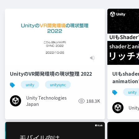
UnityのVR開発環境の現状整理 2022
UIもshad
animati
unity
unitysync
unity
Unity Technologies
188.3K
Japan
Unit