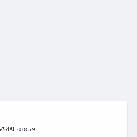
o
unity道場 2月~シェーダを書けるプログラマになろう~
科 2018.5.9