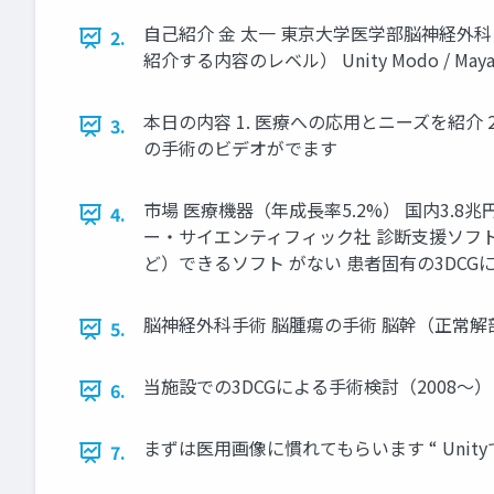
自己紹介 金 太一 東京大学医学部脳神経外科
2.
紹介する内容のレベル） Unity Modo / Maya 
本日の内容 1. 医療への応用とニーズを紹介 2
3.
の手術のビデオがでます
市場 医療機器（年成長率5.2%） 国内3.8兆円
4.
ー・サイエンティフィック社 診断支援ソフト
ど）できるソフト がない 患者固有の3DCG
脳神経外科手術 脳腫瘍の手術 脳幹（正常解剖） 手
5.
当施設での3DCGによる手術検討（2008〜）
6.
まずは医用画像に慣れてもらいます “ Unity
7.