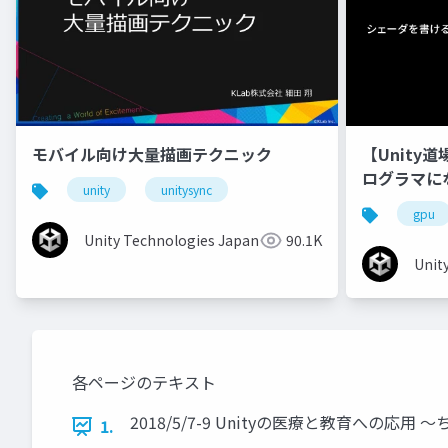
モバイル向け大量描画テクニック
【Unity
ログラマに
unity
unitysync
gpu
Unity Technologies Japan
90.1K
Unit
各ページのテキスト
2018/5/7-9 Unityの医療と教育への応
1.