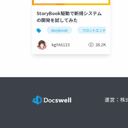
StoryBook駆動で新規システム
の開発を試してみた
storybook
フロントエンド
vue.j
kght6123
38.2K
運営：株