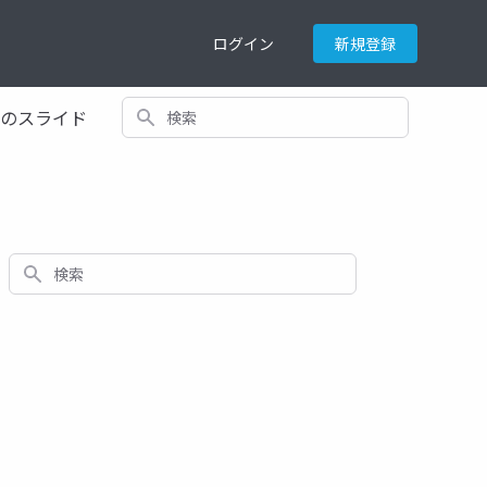
ログイン
新規登録
検索
てのスライド
検索