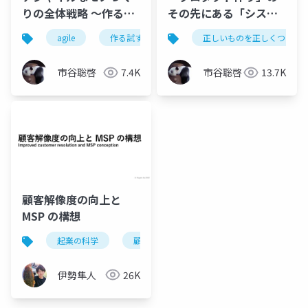
りの全体戦略 〜作る、
その先にある「システ
試す、正す。の構造
ム作り」
agile
作る試す正す
正しいものを正しくつくる
化〜
市谷聡啓
7.4K
市谷聡啓
13.7K
顧客解像度の向上と
MSP の構想
起業の科学
顧客
顧客解像度
mvp
伊勢隼人
26K