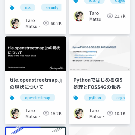
foss4g
osgeo
oss
security
Taro
21.7K
Matsuzawa
Taro
60.2K
aka.
Matsuzawa
btm
aka.
btm
tile.openstreetmap.jp
PythonではじめるGIS
の現状について
処理とFOSS4Gの世界
openstreetmap
python
osgeo
Taro
Taro
15.2K
10.1K
Matsuzawa
Matsuzawa
aka.
aka.
btm
btm