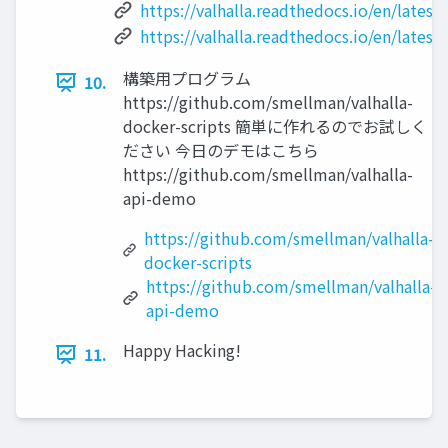
https://valhalla.readthedocs.io/en/latest
https://valhalla.readthedocs.io/en/latest
構築用プログラム
10.
https://github.com/smellman/valhalla-
docker-scripts 簡単に作れるのでお試しく
ださい 今日のデモはこちら
https://github.com/smellman/valhalla-
api-demo
https://github.com/smellman/valhalla-
docker-scripts
https://github.com/smellman/valhalla-
api-demo
Happy Hacking!
11.