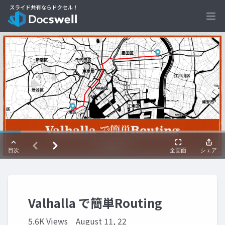
Ope
Valhalla で簡単Routing
5.6K Views
August 11, 22