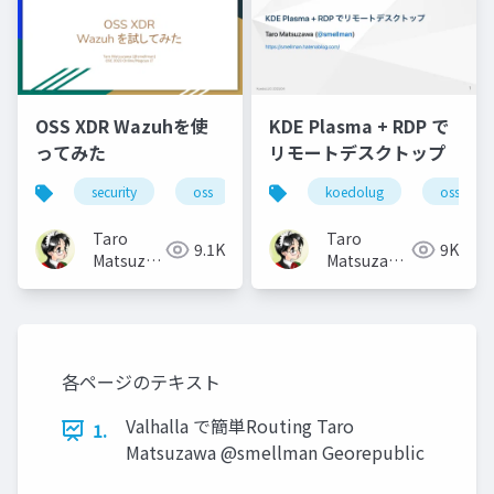
OSS XDR Wazuhを使
KDE Plasma + RDP で
ってみた
リモートデスクトップ
security
oss
koedolug
oss
Taro
Taro
9.1K
9K
Matsuzawa
Matsuzawa
aka. btm
aka. btm
各ページのテキスト
Valhalla で簡単Routing Taro
1.
Matsuzawa @smellman Georepublic