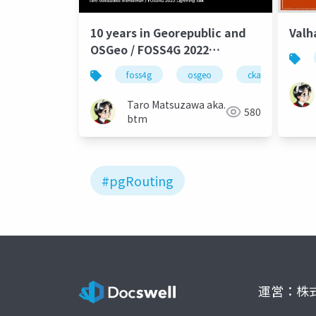
10 years in Georepublic and
Valh
OSGeo / FOSS4G 2022
Lightning Talk
foss4g
osgeo
ckan
leaf
Taro Matsuzawa aka.
580
btm
#pgRouting
運営：株