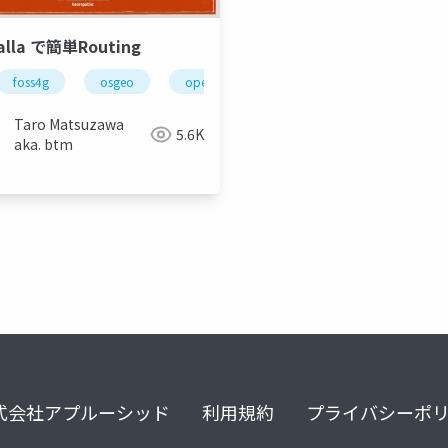
alla で簡単Routing
foss4g
osgeo
openstreetmap
let
tile
Taro Matsuzawa
5.6K
aka. btm
式会社アプルーシッド
利用規約
プライバシーポ