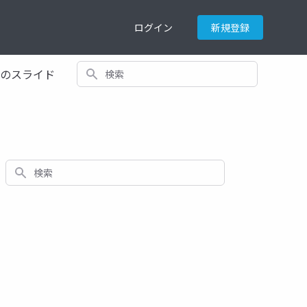
ログイン
新規登録
検索
てのスライド
検索