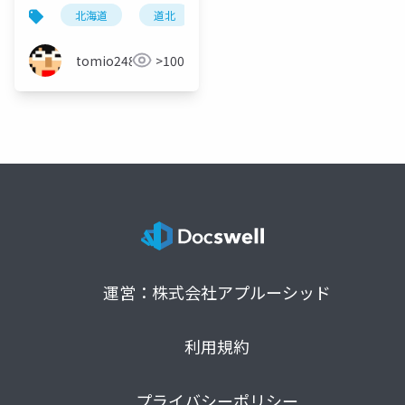
りの力～ITエンジニア
北海道
道北
旭川
名寄
工業高校
を育てるべく道北の工
業高校と何をする？
tomio2480
>100
（延長戦含む）
#NoMaps2023
運営：株式会社アプルーシッド
利用規約
プライバシーポリシー