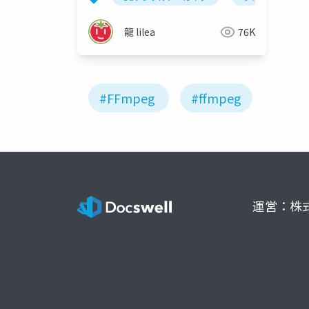
龍 lilea
76K
#FFmpeg
#ffmpeg
運営：株