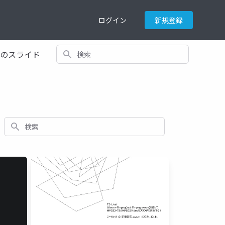
ログイン
新規登録
検索
てのスライド
検索