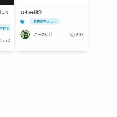
門して
ts-live紹介
新宿御苑.wasm
fmpeg
こーのいけ
6.3K
2.1K