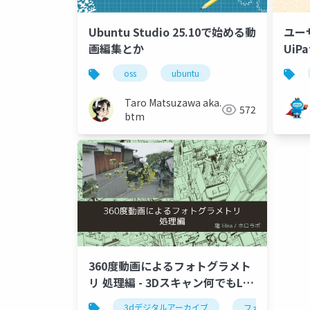
Ubuntu Studio 25.10で始める動
ユー
画編集とか
Ui
ろう
oss
ubuntu
Taro Matsuzawa aka.
572
btm
360度動画によるフォトグラメト
リ 処理編 - 3Dスキャン何でもLT
会
3dデジタルアーカイブ
フォトグラメトリ