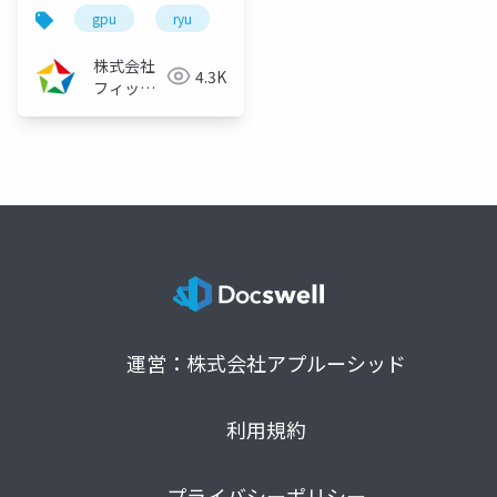
ルゴリズムの論文を読
gpu
ryu
cpu
高速化シリーズ
cp
んでみた～
（2023/02/01）
株式会社
4.3K
フィック
スターズ
運営：株式会社アプルーシッド
利用規約
プライバシーポリシー