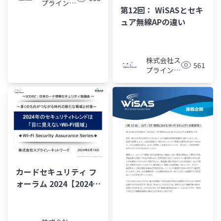
プライン・
第12回： WiSASとセキ
ネットワー
ュア無線APの違い
ク
株式会社ス
561
プライン・
ネットワー
ク
カードセキュリティ フ
ォーラム 2024【2024年
のセキュリティ・トレ
ンドは「目に見えない
Wi-Fi領域」】