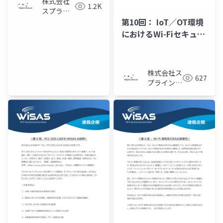
株式会社
1.2K
スプライ
ン・ネッ
第10回： IoT／OT環境
トワーク
におけるWi-Fiセキュリ
ティの重要性
株式会社ス
627
プライン・
ネットワー
ク