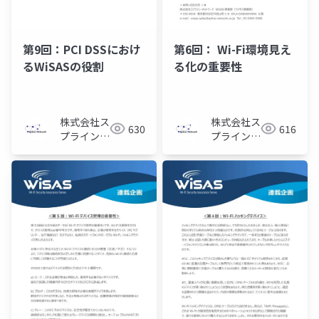
第9回：PCI DSSにおけ
第6回： Wi-Fi環境見え
るWiSASの役割
る化の重要性
株式会社ス
株式会社ス
630
616
プライン・
プライン・
ネットワー
ネットワー
ク
ク