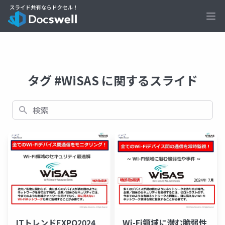
Ope
タグ #WiSAS に関するスライド
検索
ITトレンドEXPO2024
Wi-Fi領域に潜む脆弱性