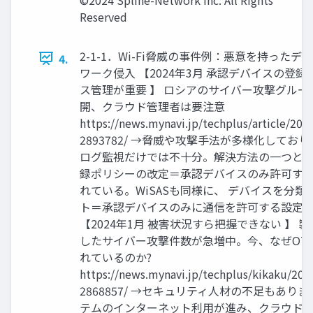
Reserved
2-1-1．Wi-Fi脅威の事件例：悪意を持った
4.
ワーク侵入 【2024年3月 承認デバイスの登
ス管理が重要 】 ロシアのサイバー攻撃グルー
開、クラウド管理者は要注意
https://news.mynavi.jp/techplus/article/202
2893782/ →脅威や攻撃手法が多様化してお
ログ監視だけでは不十分。解決方法の一つとし
録ポリシーの改定＝承認デバイスのみ許可す
れている。WiSASも同様に、 デバイスを分
ト＝承認デバイスのみに通信を許可する設定
【2024年1月 被害状況すら把握できない 】 
したサイバー攻撃件数が急増中。今、なぜOT
れているのか?
https://news.mynavi.jp/techplus/kikaku/202
2868857/ →セキュリティ人材の不足もあり
テムのインターネット利用が進み、クラウド経