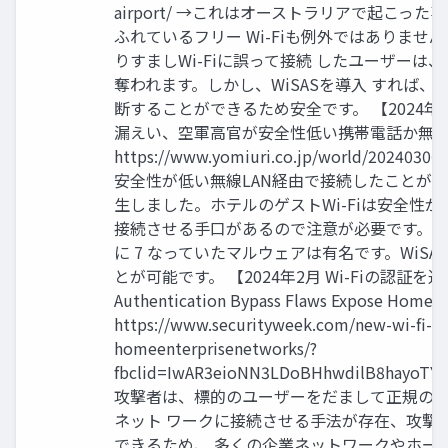
airport/ →これはオーストラリアで起こ
ふれているフリー Wi-Fiも例外ではありませ
りすましWi-Fiに誤って接続 したユーザー
奪われます。しかし、WiSASを導入 すれば、
断することができるため安全です。 【2024年3
漏えい、空軍高官が安全性低い携帯電話か無
https://www.yomiuri.co.jp/world/20
安全性が低い無線LAN経由で接続したことが
生しました。ホテルのゲストWi-Fiは安全性が
接続させる手口があるので注意が必要です。
に 7 なっていたマルウェアは有名です。WiSA
とが可能です。 【2024年2月 Wi-Fiの認証を通
Authentication Bypass Flaws Expose Home, 
https://www.securityweek.com/new-wi-fi-au
homeenterprisenetworks/?
fbclid=IwAR3eioNN3LDoBHhwdilB8hayoTY
攻撃者は、標的のユーザーをだまして正規の企業
ネット ワークに接続させる手法が存在、攻撃
できるため、 多くの企業ネットワークやホー