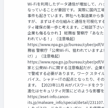
Wi-Fiを利用したデータ通信が増加して、ハ
なっていることが要因です。 実際に国内工場
事件も起きています。弊社へも製造業から多
すが、 まずはその仕組みと通信を可視化する
ティ確保の第一歩と考えます。ご相談下さい。 【
企業も侮るなかれ 】 総務省 警察庁「あなたの家
われている！」（注意喚起）
https://www.npa.go.jp/bureau/cyber/pdf/Vol
務省 警察庁「公衆Wi-Fi、狙われていますよ!
け）」（注意喚起）
https://www.npa.go.jp/bureau/cyber/pdf/Vol
家と公衆Wi-Fiに関する注意喚起だが、企業
で警戒する必要があります。ワーク スタイル
バイス、シャドーITの起点となったり、その
ます。 【2023年11月 AIがパスワードをクラッキ
進化はセキュリティ対策にどのような影響を
https://eset-info.canon-
its.jp/malware_info/special/detail/23110
したパスワードクラッキングツールを使用す