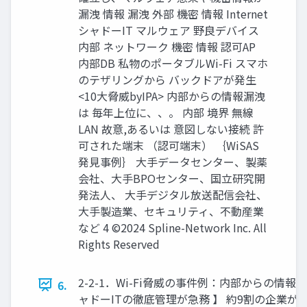
漏洩 情報 漏洩 外部 機密 情報 Internet
シャドーIT マルウェア 野良デバイス
内部 ネットワーク 機密 情報 認可AP
内部DB 私物のポータブルWi-Fi スマホ
のテザリングから バックドアが発生
<10大脅威byIPA> 内部からの情報漏洩
は 毎年上位に、、。 内部 境界 無線
LAN 故意,あるいは 意図しない接続 許
可された端末 （認可端末） ｛WiSAS
発見事例｝ 大手データセンター、製薬
会社、大手BPOセンター、国立研究開
発法人、 大手デジタル放送配信会社、
大手製造業、セキュリティ、不動産業
など 4 ©2024 Spline-Network Inc. All
Rights Reserved
2-2-1．Wi-Fi脅威の事件例：内部からの情報漏
6.
ャドーITの徹底管理が急務 】 約9割の企業が