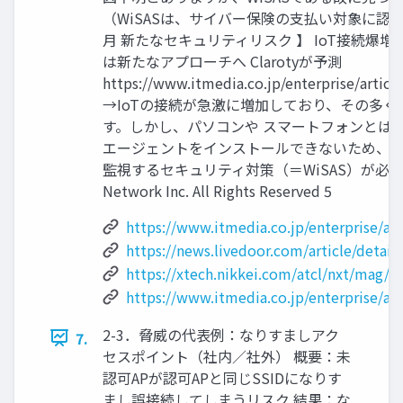
（WiSASは、サイバー保険の支払い対象に認定
月 新たなセキュリティリスク 】 IoT接続爆
は新たなアプローチへ Clarotyが予測
https://www.itmedia.co.jp/enterprise/artic
→IoTの接続が急激に増加しており、その多くの
す。しかし、パソコンや スマートフォンとは異
エージェントをインストールできないため、 境界
監視するセキュリティ対策（＝WiSAS）が必要不可欠
Network Inc. All Rights Reserved 5
https://www.itmedia.co.jp/enterprise/ar
https://news.livedoor.com/article/detail
https://xtech.nikkei.com/atcl/nxt/mag
https://www.itmedia.co.jp/enterprise/ar
2-3．脅威の代表例：なりすましアク
7.
セスポイント（社内／社外） 概要：未
認可APが認可APと同じSSIDになりす
まし誤接続してしまうリスク 結果：な