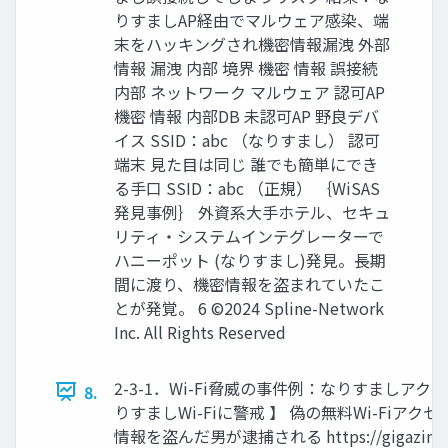
りすましAP経由でマルウェア感染、端
末をハッキングされ機密情報漏洩 外部
情報 漏洩 内部 境界 機密 情報 誤接続
内部 ネットワーク マルウェア 認可AP
機密 情報 内部DB 未認可AP 野良デバ
イス SSID：abc （なりすまし） 認可
端末 見た目は同じ 誰でも簡単にでき
る手口 SSID：abc （正規） ｛WiSAS
発見事例｝ 外資系大手ホテル、セキュ
リティ・システムインテグレーターで
ハニーポット (なりすまし)発見。長期
間に渡り、機密情報を盗まれていたこ
とが発覚。 6 ©2024 Spline-Network
Inc. All Rights Reserved
2-3-1．Wi-Fi脅威の事件例：なりすましアク
8.
りすましWi-Fiに警戒 】 偽の無料Wi-Fi
情報を盗んだ男が逮捕される https://gigazine.net/n