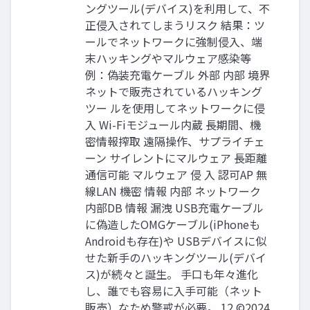
ングツール(デバイス)を利用して、不
正侵入されてしまうリスク 結果：ツ
ールでネットワークに強制侵入、端
末ハッキングやマルウェア感染等
例：偽装充電ケーブル 外部 内部 境界
ネットで販売されているハッキング
ツー ルを使用してネットワークに侵
入 Wi-Fiモジュール内蔵 長期間、機
密情報搾取 遠隔操作、サプライチェ
ーン サイレントにマルウェア 長距離
通信可能 マルウェア 侵 入 認可AP 無
線LAN 機密 情報 内部 ネットワーク
内部DB 情報 漏洩 USB充電ケーブル
に偽造したOMGケーブル(iPhoneも
Androidも存在)や USBデバイスに似
せた新手のハッキングツール(デバイ
ス)が続々と誕生。 手口も年々進化
し、誰でも容易に入手可能（ネット
販売）なため警戒が必要。 12 ©2024