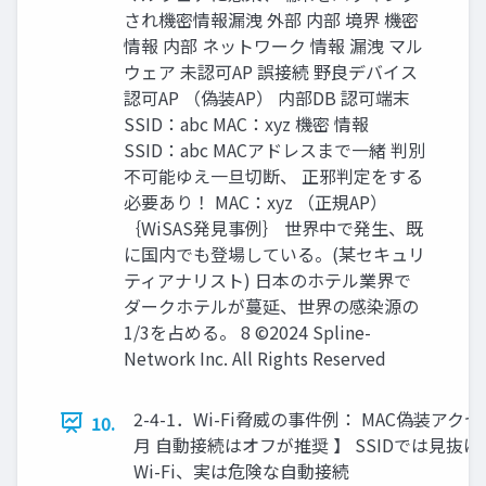
され機密情報漏洩 外部 内部 境界 機密
情報 内部 ネットワーク 情報 漏洩 マル
ウェア 未認可AP 誤接続 野良デバイス
認可AP （偽装AP） 内部DB 認可端末
SSID：abc MAC：xyz 機密 情報
SSID：abc MACアドレスまで一緒 判別
不可能ゆえ一旦切断、 正邪判定をする
必要あり！ MAC：xyz （正規AP）
｛WiSAS発見事例｝ 世界中で発生、既
に国内でも登場している。(某セキュリ
ティアナリスト) 日本のホテル業界で
ダークホテルが蔓延、世界の感染源の
1/3を占める。 8 ©2024 Spline-
Network Inc. All Rights Reserved
2-4-1．Wi-Fi脅威の事件例： MAC偽装アクセ
10.
月 自動接続はオフが推奨 】 SSIDでは見
Wi-Fi、実は危険な自動接続