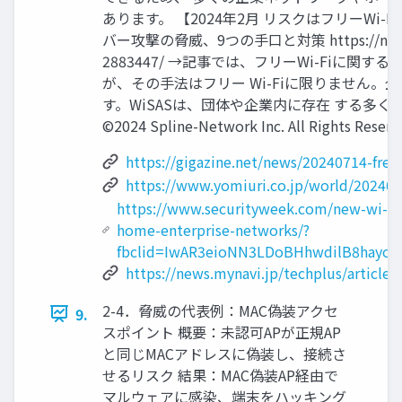
あります。 【2024年2月 リスクはフリーWi-F
バー攻撃の脅威、9つの手口と対策 https://news.myna
2883447/ →記事では、フリーWi-Fiに
が、その手法はフリー Wi-Fiに限りません。企
す。WiSASは、団体や企業内に存在 する多
©2024 Spline-Network Inc. All Rights Reserv
https://gigazine.net/news/20240714-free-
https://www.yomiuri.co.jp/world/2024
https://www.securityweek.com/new-wi-fi-
home-enterprise-networks/?
fbclid=IwAR3eioNN3LDoBHhwdilB8hayo
https://news.mynavi.jp/techplus/article
2-4．脅威の代表例：MAC偽装アクセ
9.
スポイント 概要：未認可APが正規AP
と同じMACアドレスに偽装し、接続さ
せるリスク 結果：MAC偽装AP経由で
マルウェアに感染、端末をハッキング