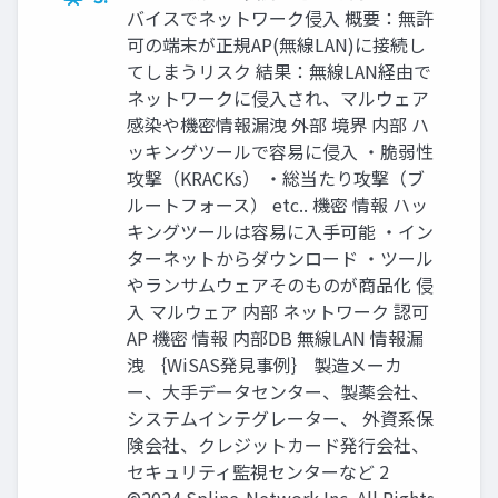
バイスでネットワーク侵入 概要：無許
可の端末が正規AP(無線LAN)に接続し
てしまうリスク 結果：無線LAN経由で
ネットワークに侵入され、マルウェア
感染や機密情報漏洩 外部 境界 内部 ハ
ッキングツールで容易に侵入 ・脆弱性
攻撃（KRACKs） ・総当たり攻撃（ブ
ルートフォース） etc.. 機密 情報 ハッ
キングツールは容易に入手可能 ・イン
ターネットからダウンロード ・ツール
やランサムウェアそのものが商品化 侵
入 マルウェア 内部 ネットワーク 認可
AP 機密 情報 内部DB 無線LAN 情報漏
洩 ｛WiSAS発見事例｝ 製造メーカ
ー、大手データセンター、製薬会社、
システムインテグレーター、 外資系保
険会社、クレジットカード発行会社、
セキュリティ監視センターなど 2
©2024 Spline-Network Inc. All Rights