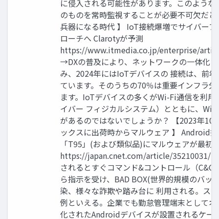
に侵入される可能性があります。このような脅威
のものを常時監視することが必要不可欠だと言えま
兵器になる時代 】 IoT接続爆増でサイバー
ローチへ Clarotyが予測
https://www.itmedia.co.jp/enterprise/arti
→DXの普及により、ネットワークの一体化（
み、2024年にはIoTデバイスの 接続は、前
ています。そのうちの70％は重要インフラ分
ます。IoTデバイスの多くがWi-Fi通信を利
イバー フィジカルシステム）とともに、Wi-
があるのではないでしょうか？ 【2023年10月 
ックスに出荷時からマルウェア 】 Androi
「T95」(および類似品)にマルウェアが最初
https://japan.cnet.com/article/35
されるとすぐコマンド&コントロール（C&C
ら指示を受け、BAD BOX(世界的規模のバ
染、様々な詐欺や踏み台に 利用される。ス
例といえる。企業でも勤怠管理端末としてオフィス等
化されたAndroidデバイスが設置されるケース