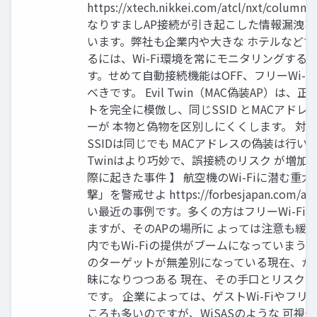
https://xtech.nikkei.com/atcl/nxt/column
なりすましAP接続が引き起こした情報漏洩
います。弊社も企業内や大きな ホテルなど
るには、Wi-Fi環境を常にモニタリングする
す。せめて自動接続機能はOFF、フリーWi-F
べきです。 Evil Twin（MAC偽装AP）は、正
トを完全に模倣し、同じSSID とMACアド
ーが 本物と偽物を区別しにくくします。 対
SSIDは同じでも MACアドレスの偽装は行いま
Twinはより巧妙で、誤接続のリスク が増加しま
際に起きた事件 】 航空機のWi-Fiに潜む重
撃」を警戒せよ https://forbesjapan.com/arti
い最近の事例です。多くの方はフリーWi-Fi
ますが、そのAPの場所に よっては注意も緩
内でもWi-Fiの提供がブームになっていまう
のターゲットが無差別になっている現在、か
昧になりつつある 現在、その手口とリスク
です。 企業によっては、ゲストWi-Fiやフリー
ころも多いのですが、WiSASのような 可視