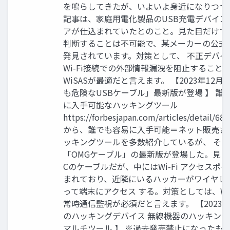
を鳴らしてきたが、いよいよ身近になりつつ
記事は、家庭用電化製品のUSB充電デバイス
アが仕込まれていたとのこと。見た目だけで
判断することは不可能で、某メーカーの公式
発見されています。対策として、 不正デバイ
Wi-Fi接続での外部情報漏洩を阻止すること
WiSASが最適だと言えます。 【2023年12月
も危険なUSBケーブル」最新版が登場 】 誰
に入手可能なハッキングツール
https://forbesjapan.com/articles/detail/
から、誰でも容易に入手可能＝ネット販売さ
ッキングツールを多数紹介しているが、 そ
「OMGケーブル」の最新版が登場した。見た目
Cのケーブルだが、中にはWi-Fi アクセスポ
まれており、近隣にいるハッカーがワイヤレ
って端末にアクセス する。対策としては、Wi-
常時通信監視が必須だと言えます。 【2023年
のハッキングデバイス 無線機器のハッキン
マルチツール 】 ※過去発売禁止になったもの