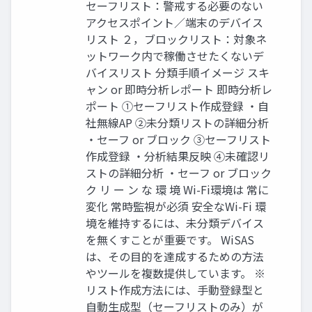
セーフリスト：警戒する必要のない
アクセスポイント／端末のデバイス
リスト ２，ブロックリスト：対象ネ
ットワーク内で稼働させたくないデ
バイスリスト 分類手順イメージ スキ
ャン or 即時分析レポート 即時分析レ
ポート ①セーフリスト作成登録 ・自
社無線AP ②未分類リストの詳細分析
・セーフ or ブロック ③セーフリスト
作成登録 ・分析結果反映 ④未確認リ
ストの詳細分析 ・セーフ or ブロック
ク リ ー ン な 環 境 Wi-Fi環境は 常に
変化 常時監視が必須 安全なWi-Fi 環
境を維持するには、未分類デバイス
を無くすことが重要です。 WiSAS
は、その目的を達成するための方法
やツールを複数提供しています。 ※
リスト作成方法には、手動登録型と
自動生成型（セーフリストのみ）が