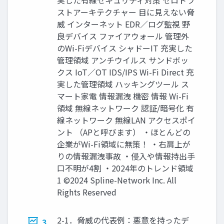
ストアーキテクチャー 目に見えない脅
威 インターネット EDR／ログ監視 野
良デバイス ファイアウォール 管理外
のWi-Fiデバイス シャドーIT 充実した
管理領域 アンチウイルス サンドボッ
クス IoT／OT IDS/IPS Wi-Fi Direct 充
実した管理領域 ハッキングツール ス
マート家電 情報漏洩 機密 情報 Wi-Fi
領域 無線ネットワーク 認証/暗号化 有
線ネットワーク 無線LAN アクセスポイ
ント （APと呼びます） ・ほとんどの
企業がWi-Fi領域に無策！ ・右肩上が
りの情報漏洩事故 ・侵入や情報持出手
口不明が4割 ・2024年のトレンド領域
1 ©2024 Spline-Network Inc. All
Rights Reserved
2-1．脅威の代表例：悪意を持ったデ
3.