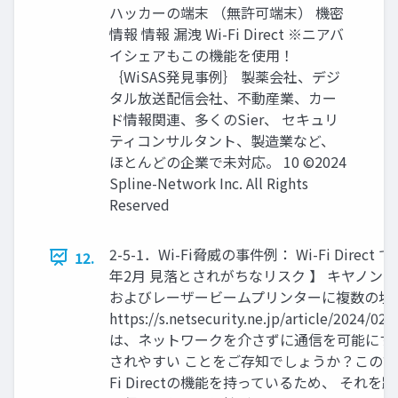
ハッカーの端末 （無許可端末） 機密
情報 情報 漏洩 Wi-Fi Direct ※ニアバ
イシェアもこの機能を使用！
｛WiSAS発見事例｝ 製薬会社、デジ
タル放送配信会社、不動産業、カー
ド情報関連、多くのSier、 セキュリ
ティコンサルタント、製造業など、
ほとんどの企業で未対応。 10 ©2024
Spline-Network Inc. All Rights
Reserved
2-5-1．Wi-Fi脅威の事件例： Wi-Fi Dire
12.
年2月 見落とされがちなリスク 】 キヤノ
およびレーザービームプリンターに複数の境
https://s.netsecurity.ne.jp/article/2024/02
は、ネットワークを介さずに通信を可能にす
されやすい ことをご存知でしょうか？この記
Fi Directの機能を持っているため、 そ