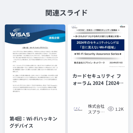
関連スライド
カードセキュリティ フ
ォーラム 2024【2024年
のセキュリティ・トレ
ンドは「目に見えない
Wi-Fi領域」】
株式会社
1.2K
スプライ
ン・ネッ
第4回：Wi-Fiハッキン
トワーク
グデバイス