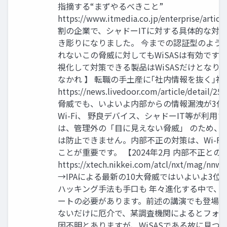
指摘する“まずやるべきこと”
https://www.itmedia.co.jp/enterprise/artic
割の企業で、シャドーITに対する具体的な対
き彫りになりました。 今までの認証型のよう
れないこの脅威に対してもWiSASは有効です。 
視化して対策できる製品はWiSASだけとなります
なかれ 】 転職の手土産に｢社内情報を抜く｣
https://news.livedoor.com/article/deta
脅威でも、いよいよ内部からの情報漏洩が3位
Wi-Fi、 野良デバイス、シャドーIT等が利
は、管理外の「目に見えない脅威」 のため、
は防止できません。内部不正の対策は、Wi-Fi
ことが重要です。 【2024年2月 内部不正との
https://xtech.nikkei.com/atcl/nxt/mag/nnw
→IPAによる最新の10大脅威ではいよいよ3
ハッキング手法も手口も 年々進化する中で、
ートの必要があります。前述の講演でも登場した
ないだけに厄介で、某調査機関によるとフォレ
因不明とありますが、WiSASである故に見つ