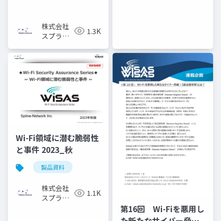
株式会社
1.3K
スプライ
ン・ネッ
トワーク
Wi-Fi領域に潜む脆弱性
と事件 2023_秋
製品資料
株式会社
1.1K
スプライ
ン・ネッ
第16回 Wi-Fiを悪用し
トワーク
た新たなサイバー脅