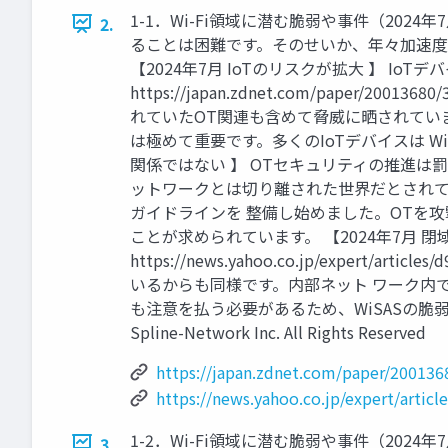
1-1．Wi-Fi領域に潜む脆弱や事件（202
2.
ることは困難です。そのせいか、年々加速度的
【2024年7月 IoTのリスクが拡大 】 
https://japan.zdnet.com/pap
れていたOT関連も含めて脅威に晒されてい
は極めて重要です。多くのIoTデバイスは Wi
関係ではない 】 OTセキュリティの推進は罰則よりもメ
ットワークとは切り離された世界だとされて
ガイドラインを 整備し始めました。OTを
ことが求められています。 【2024年7月 
https://news.yahoo.co.jp/expert
いるからも同様です。内部ネット ワーク内で
も注意を払う必要があるため、WiSASの脆弱
Spline-Network Inc. All Rights Reserved
https://japan.zdnet.com/paper/20013
https://news.yahoo.co.jp/expert/arti
1-2．Wi-Fi領域に潜む脆弱や事件（202
3.