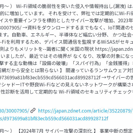
4年7月～ ） Wi-Fi領域の脆弱性を突いた侵入や情報持出し(漏
に増加しています。 それを受けて、弊社では定期的にWi-Fi
IoTデバイスや重要インフラを標的としたサイバー攻撃が増加、20
er/20013680/30007905/ →資料をダウンロードするまでもな
ます。自動車、エネルギー、半導体など幅広い分野、 かつ社
-Fiを利用するため、デバイス間通信を監視するWiSASがセキュ
リットを--識者に聞く米国の現状 https://japan.zdnet.co
いましたが、最近ではその境界が なくなり、攻撃の対象にな
攻撃する主な動機は「設備の破壊」「スパイ行為」「金銭獲得」な
閉域網だから安全とは限らない 】 間違っているランサムウェア対
/articles/d973699a81bf83ecb559cd566031acd899
シャドーITや野良Wi-Fiなどの見えないネットワークが構築
性診断を活用して定期的な Wi-Fi領域のセキュリティチェック
680/30007905/
https://japan.zdnet.com/article/35220879/
cles/d973699a81bf83ecb559cd566031acd89928712f
4年7月～ ） 【2024年7月 サイバー攻撃の深刻化 】 事業中