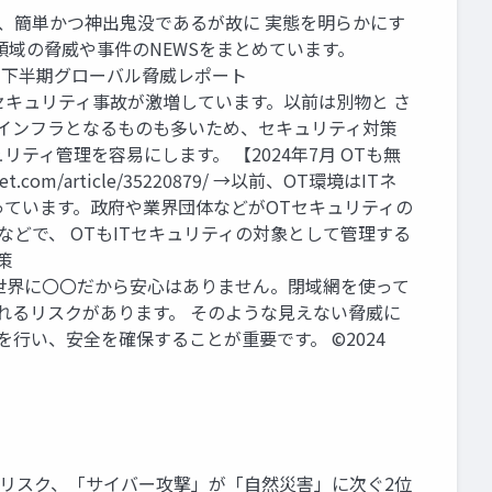
洩) は、簡単かつ神出鬼没であるが故に 実態を明らかにす
領域の脅威や事件のNEWSをまとめています。
23年下半期グローバル脅威レポート
く、IoT関連のセキュリティ事故が激増しています。以前は別物と さ
会インフラとなるものも多いため、セキュリティ対策
リティ管理を容易にします。 【2024年7月 OTも無
m/article/35220879/ →以前、OT環境はITネ
っています。政府や業界団体などがOTセキュリティの
どで、 OTもITセキュリティの対象として管理する
策
28712f →サイバーの世界に〇〇だから安心はありません。閉域網を使って
されるリスクがあります。 そのような見えない脅威に
を行い、安全を確保することが重要です。 ©2024
断の想定リスク、「サイバー攻撃」が「自然災害」に次ぐ2位