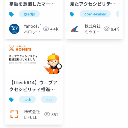
挙動を意識したマーク
見たアクセシビリティ
アップ
界隈この2年半
gaadjp
open-seminar
オー
Yahoo!デ
株式会社
4.4K
8.4K
ベロッパ
ミツエー
ーネット
リンクス
ワーク
【Ltech#14】ウェブア
クセシビリティ推進活
動はじめました
ltech
lifull
lifull home's
technology
株式会社
351
LIFULL