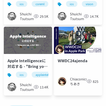
デモ
ios
coreml
wwdc
ios
ios18
vision
wwdc2
Shuichi
Shuichi
29.5K
14.7K
Tsutsumi
Tsutsumi
Apple Intelligenceに
WWDC24ajenda
対応する - "Bring your
app to Siri" 要約
ios
appleintelligence
ai
Chiaconics
825
ちあき
Shuichi
13.4K
Tsutsumi