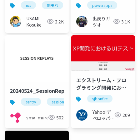
ios
関モバ
powerapps
USAMI
出戻りガ
2.2K
3.1K
Kosuke
ツオ
エクストリーム・プロ
グラミング開発におけ
20240524_SessionReplays
るUIテスト #yjbonfire
yjbonfire
sentry
session replay
debugging
uiテス
Yahoo!デ
209
smv_murakami
502
ベロッパー
ネットワー
ク