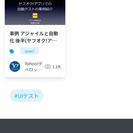
事例 アジャイルと自動
化 後半(ヤフオク!アプ
リでの自動テストの事
ques7
例紹介) at Ques vol.7(
#ques7 ) 11/20/2015
Yahoo!デ
1.1K
ベロッパ
ーネット
ワーク
#UIテスト