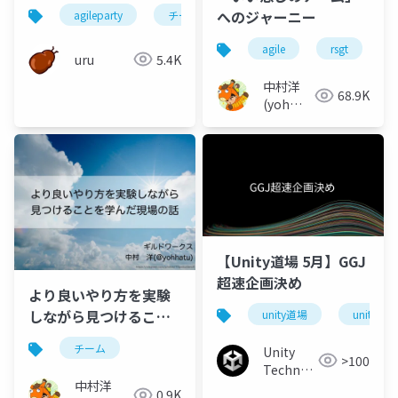
へのジャーニー
agileparty
チーム開発
agile
rsgt
uru
5.4K
中村洋
68.9K
(yoh
nakamura)
【Unity道場 5月】GGJ
超速企画決め
より良いやり方を実験
しながら見つけること
unity道場
unitydoj
を学んだ現場の話
チーム
Unity
>100
Technologies
中村洋
Japan
0.9K