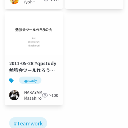
(yoh
nakamura)
2011-05-28 #qpstudy
勉強会ツール作ろうの
会
qpstudy
NAKAYAMA
>100
Masahiro
#Teamwork