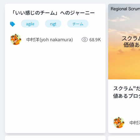
「いい感じのチーム」へのジャーニー
agile
rsgt
チーム
中村洋(yoh nakamura)
68.9K
スクラム"
値あるプロ
中村洋