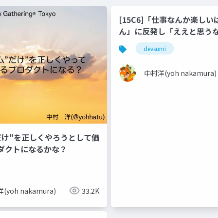
[15C6]「仕事なんか楽しい
ん」に反発し「ええと思う
らよろしいやん」を胸に歩ん
devsumi
_2
中村洋(yoh nakamura)
だけ"を正しくやろうとして価
ダクトになるかな？
(yoh nakamura)
33.2K