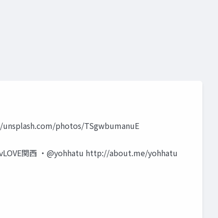
ash.com/photos/TSgwbumanuE
yohhatu http://about.me/yohhatu