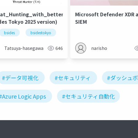
alization
at_Hunting_with_better_DataVisualization
Microsoft Defender XDR 
des Tokyo 2025 version)
SIEM
nting
bsides
bsidestokyo
Tatsuya-hasegawa
646
narisho
#データ可視化
#セキュリティ
#ダッシュ
#Azure Logic Apps
#セキュリティ自動化