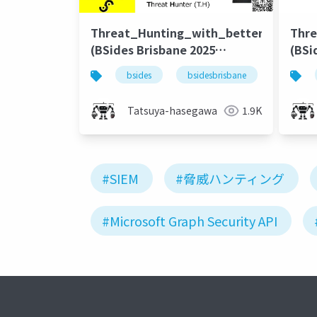
Threat_Hunting_with_better_DataVisu
Thre
(BSides Brisbane 2025
(BSi
version)
bsides
bsidesbrisbane
threathu
Tatsuya-hasegawa
1.9K
#SIEM
#脅威ハンティング
#Microsoft Graph Security API