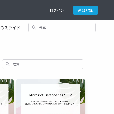
ログイン
新規登録
検索
てのスライド
検索