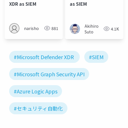
XDR as SIEM
as SIEM
Akihiro
narisho
881
4.1K
Suto
#Microsoft Defender XDR
#SIEM
#Microsoft Graph Security API
#Azure Logic Apps
#セキュリティ自動化