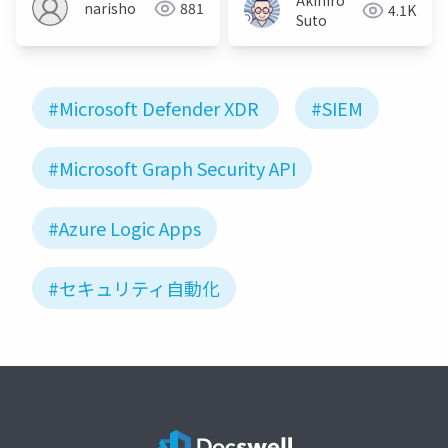
Akihiro
narisho
881
4.1K
Suto
#Microsoft Defender XDR
#SIEM
#Microsoft Graph Security API
#Azure Logic Apps
#セキュリティ自動化