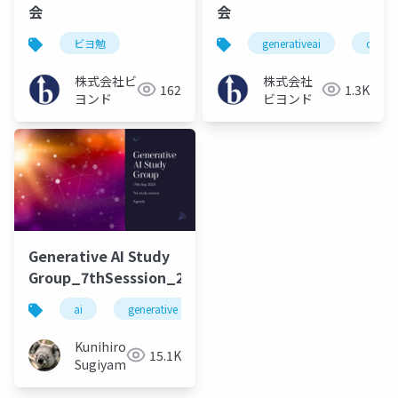
会
会
ビヨ勉
generativeai
openin
株式会社ビ
株式会社
162
1.3K
ヨンド
ビヨンド
Generative AI Study
Group_7thSesssion_20230919
ai
generative ai
machine learning
deep l
Kunihiro
15.1K
Sugiyama