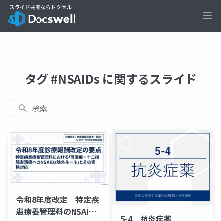
Ope
タグ #NSAIDs に関するスライド
検索
令和8年度改定｜特定疾
患療養管理料のNSAIDs
5-4 抗炎症薬