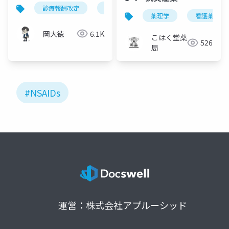
除外ルールと実務対応
診療報酬改定
特定疾患療養管理料
nsaids
薬理学
看護薬理学
岡大徳
6.1K
こはく堂薬
526
局
#NSAIDs
運営：株式会社アプルーシッド