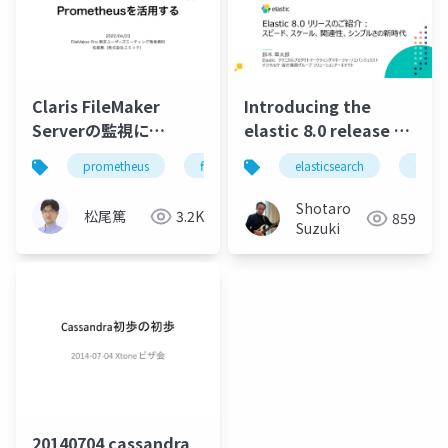
Claris FileMaker
Introducing the
Serverの監視に
elastic 8.0 release a
Prometheusを活用す
new era of speed,
prometheus
filemaker
elasticsearch
server
monitoring
elasti
る
scale, relevance, and
simplicity
Shotaro
松尾篤
3.2K
859
Suzuki
20140704 cassandra