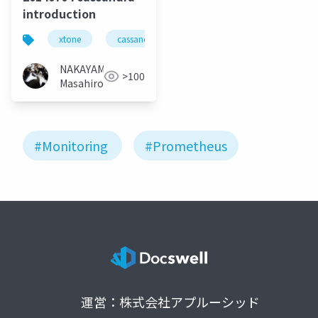
introduction
xtone
cassandra
NAKAYAMA
>100
Masahiro
#Monitoring
#Prometheus
運営：株式会社アプルーシッド