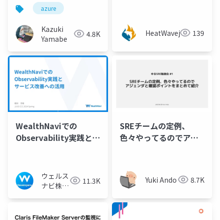
Service for
Managementを使って
azure
Prometheus & Azure
HeatWave MySQLを
Managed Grafana
モニタリングしてみ
Kazuki
HeatWavejp
139
4.8K
た！
Yamabe
WealthNaviでの
SREチームの定例、
Observability実践とサ
色々やってるのでアジ
ービス改善への活用
ェンダと確認ポイント
をまとめて紹介
ウェルス
Yuki Ando
8.7K
11.3K
ナビ株式
会社 技
術広報チ
ーム