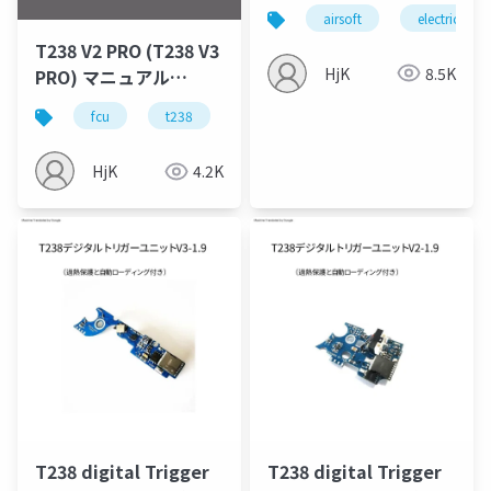
airsoft
electric gun
T238 V2 PRO (T238 V3
HjK
8.5K
PRO) マニュアル
2024.11.18_日本語版
fcu
t238
airsoft
HjK
4.2K
T238 digital Trigger
T238 digital Trigger