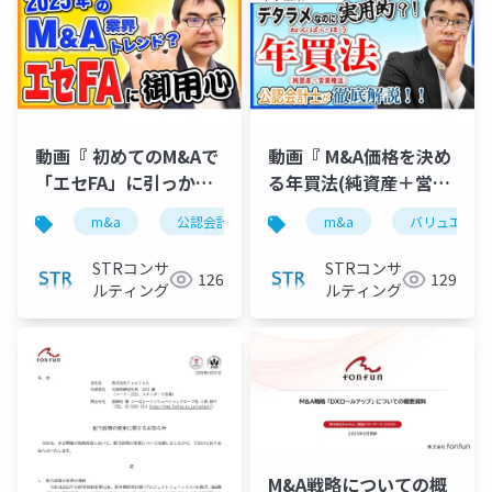
動画『 初めてのM&Aで
動画『 M&A価格を決め
「エセFA」に引っかか
る年買法(純資産＋営業
りやすい売り手の特徴
権)のウソと実用性を公
m&a
公認会計士
strコンサルティング
m&a
バリュエーシ
古
２選 』で投影した資料
認会計士が徹底解説 』
で投影した資料
STRコンサ
STRコンサ
126
129
ルティング
ルティング
M&A戦略についての概