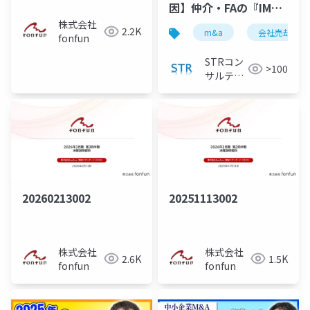
因】仲介・FAの『IM』
では会社の魅力が伝わ
株式会社
2.2K
m&a
会社売却
fonfun
らない！公認会計士が
解説」で投影したスラ
STRコン
>100
イド
サルティ
ング
20260213002
20251113002
株式会社
株式会社
2.6K
1.5K
fonfun
fonfun