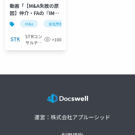
動画「【M&A失敗の原
因】仲介・FAの『IM』
では会社の魅力が伝わ
m&a
会社売却
事業承継
中小企業m&a
らない！公認会計士が
解説」で投影したスラ
STRコン
>100
イド
サルティ
ング
運営：株式会社アプルーシッド