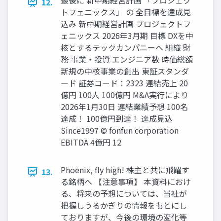
最後に 新中期経営計画 「プロジェク
12.
トフェニックス」 の 全目標を達成見
込み 新中期経営計画 プロジェクトフ
ェニックス 2026年3月期 目標 DXを中
核とするテックカンパニーへ 組織 財
務 事業・投資 エンジニア数 時価総額
新規の中核事業の創出 東証スタンダ
ード 証券コード：2323 連結売上 20
億円 100人 100億円 M&A実行により
2026年1月30日 連結業績予想 100名
達成！ 100億円到達！ 達成見込
Since1997 © fonfun corporation
EBITDA 4億円 12
Phoenix, fly high! 株主と共に飛躍す
13.
る銘柄へ 【注意事項】 本資料におけ
る、将来の予想については、当社が
把握しうるかぎりの情報をもとにし
ておりますが、今後の環境の変化等