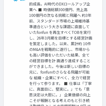
的成長。AI時代のDXロールアップ企
業へ ◼ 時価総額300億円、売上高
100億円の次なる挑戦と飛躍へ 約3年
前、スタンダード市場の上場維持基
準適合という大きな課題に直面して
いたfonfun を再生すべくTOBを実行
し、26年3月期を目標とする経営計画
を策定しました。以来、累計約 10件
のM&Aを戦略的に遂行し、市場から
も高い評価をいただいた結果、全て
の経営目標を計 画通り達成すること
ができました。今後は新しい目標の
元に、fonfunのさらなる飛躍が可能
な 組織・企業にすべく、全力で経営
を行って参ります。 ◼ 仕事は「丁寧
に、真面目に、堅実に。」でも「意
思決定は大胆に。」 企業価値の向上
こそが報酬となる考えのもと引き続