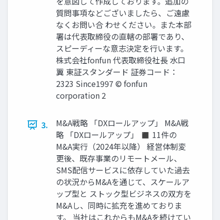
を意図して作成しております。追加の
質問事項などございましたら、ご遠慮
なくお問い合 わせください。また本部
署は代表取締役の直轄の部署であり、
スピーディーな意志決定を行います。
株式会社fonfun 代表取締役社長 水口
翼 東証スタンダード 証券コード：
2323 Since1997 © fonfun
corporation 2
M&A戦略 「DXロールアップ」 M&A戦
3.
略 「DXロールアップ」 ◼ 11件の
M&A実行（2024年以降） 経営体制変
更後、既存事業のリモートメール、
SMS配信サービスに依存していた過去
の状況からM&Aを通じて、スケールア
ップ型と ストック型ビジネスの双方を
M&Aし、同時に拡充を進めておりま
す。 当社はこれからもM&Aを続けてい