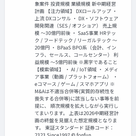
象案件 投資規模 業績規模 新中期経営
計画 【注力領域】 DXロールアップ ・
上流 DXコンサル ・ DX・ソフトウェア
開発関連（SES / オフショア） 売上規
模 〜30億円前後 ・ SaaS事業 HRテッ
ク / フードテック / リーガルテック 〜
20億円 ・ BPaaS BPO系（会計、イン
フラ、セールス、コールセンター） 利
益規模 〜5億円前後 ※黒字であること
【模索領域】 ・ AI / IoT領域 ・ メディ
ア事業（動画 / プラットフォーム） ・
eコマース / ゲーム / スマホアプリ ※
M&Aは不適当合併等(実質的存続性を
喪失する合併等)に該当しない事等を前
提に、 順次規模を拡大しながら実行し
てまいります。 上表は2026中期経営計
画の終盤を見据えた想定規模となりま
す。 東証スタンダード 証券コード：
2323 Since1997 © fonfun