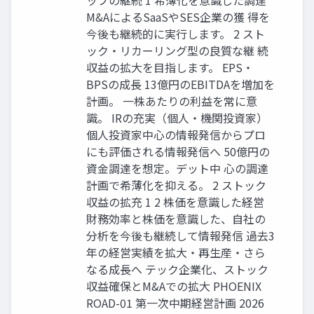
ップの継続 1 希薄化を意識した調達
M&AによるSaaSやSES企業の獲 得を
今後も継続的に実行します。 2 スト
ック・リカーリング型の良質な継 続
収益の拡大を目指します。 EPS・
BPSの成長 13億円のEBITDAを増加を
計画。 一株あたりの利益を常に意
識。 IRの充実（個人・機関投資家）
個人投資家中心の情報発信からプロ
にも評価される情報発信へ 50億円の
資金調達を想定。デット中 心の調達
計画で希薄化を抑える。 2 ストック
収益の拡充 1 2 株価を意識した経営
財務効率と株価を意識した、自社の
分析を今後も継続して情報発信 過去3
年の経営実績を拡大・再生産・さら
なる成長へ テック企業化、ストック
収益確保とM&Aでの拡大 PHOENIX
ROAD-01 第一次中期経営計画 2026