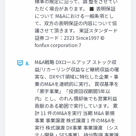
標準の規定に沿って、調 整をさせてい
ただく場合があります。 ◼ 表明保証
について M&Aにおける一般条項とし
て、双方の表明保証の内容について協
議させて頂きます。 東証スタンダード
証券コード：2323 Since1997 ©
fonfun corporation 7
M&A戦略 DXロールアップ ストック収
8.
益/リカーリング収益など継続収益の確
実な、DXやIT領域に特化した企業・事
業のM&Aを連続的に実行。 買収基準を
「黒字事業」「投資回収期間5年以
内」とし、のれん償却後でも営業利益
貢献のある範囲で実行しています。 累
計 11 件のM&Aを実行 当期 M&A 新規
事業 事業譲渡 株式譲渡 1 件のM&Aを
実行 株式譲渡 DX事業 事業譲渡 （シス
テム開発・SES事業） 持分取得 事業譲