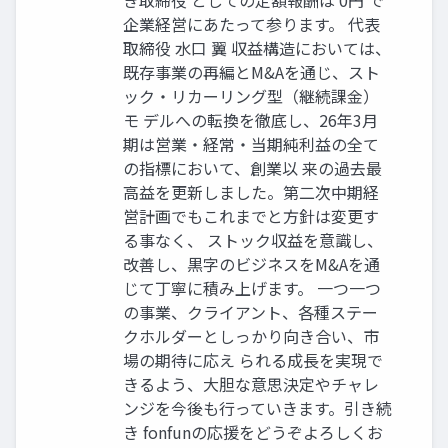
き取締役 としての定額報酬は 0円 で
企業経営にあたって参ります。 代表
取締役 水口 翼 収益構造においては、
既存事業の再編とM&Aを通じ、スト
ック・リカーリング型（継続課金）
モ デルへの転換を徹底し、26年3月
期は営業・経常・当期純利益の全て
の指標において、創業以 来の過去最
高益を更新しました。第二次中期経
営計画でもこれまでと方針は変更す
る事なく、 ストック収益を意識し、
改善し、黒字のビジネスをM&Aを通
じて丁寧に積み上げます。 一つ一つ
の事業、クライアント、各種ステー
クホルダーとしっかり向き合い、市
場の期待に応え られる成長を実現で
きるよう、大胆な意思決定やチャレ
ンジを今後も行っていきます。引き続
き fonfunの応援をどうぞよろしくお