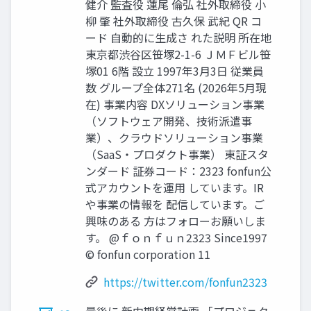
健介 監査役 蓮尾 倫弘 社外取締役 小
柳 肇 社外取締役 古久保 武紀 QR コ
ード 自動的に生成さ れた説明 所在地
東京都渋谷区笹塚2-1-6 ＪＭＦビル笹
塚01 6階 設立 1997年3月3日 従業員
数 グループ全体271名 (2026年5月現
在) 事業内容 DXソリューション事業
（ソフトウェア開発、技術派遣事
業）、クラウドソリューション事業
（SaaS・プロダクト事業） 東証スタ
ンダード 証券コード：2323 fonfun公
式アカウントを運用 しています。IR
や事業の情報を 配信しています。ご
興味のある 方はフォローお願いしま
す。 @ｆｏｎｆｕｎ2323 Since1997
© fonfun corporation 11
https://twitter.com/fonfun2323