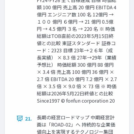
FY24-FY26 全て目標達成 目標 時価総
額 100 億円 売上高 20 億円 EBITDA 4
億円 エンジニア数 100 名 12億円 →
１００ 億円 ６億円 → 21 億円 0.5億
円 → 4.5 億円 ３名 → 220 名 ※ 時価
総額はTOB直前の2023年5月15日終
値との比較 東証スタンダード 証券コ
ード：2323 目標 23年→２６年（成
長実績） × 8.3 倍 27年→29年（業績
予想比） 時価総額 300 億円 88 億円
× 3.4 倍 売上高 100 億円 36 億円 ×
2.7 倍 EBITDA 20 億円 7.2 億円 × 2.7
倍 × 3.5 倍 × 9.0 倍 × 73 倍 ※ 時価
総額は2026年5月22日終値との比較
Since1997 © fonfun corporation 20
長期の経営ロードマップ 中期経営計
21.
画は「ROAD-02」へ 持続的な企業価
値向上を実現するテクノロジー集団