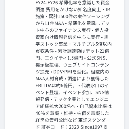
FY24-FY26 希薄化率を意識した資金
調達 費用をかけない知名度向上・IR
施策 • 累計1500件の案件ソーシング
から11件M&A • 希薄化を意識しデッ
ト中心のファイナンス実行 • 個人投
資家向け情報発信を中心に実行 • 黒
字ストック事業・マルチプル5倍以内
買収条件 • 累計調達額はデット21億
円、エクイティ1.5億円 • 公式SNS、
掲示板投稿、ウェブサイトコンテン
ツ拡充 • DDやPMIを型化。組織内の
M&A人材育成 • 調達により獲得した
EBITDAは約6億円。 • 代表水口のイ
ベント登壇、イベント参加、SNS情
報発信 • テック企業としてエンジニ
ア組織拡大200名へ • 自己資本比率は
40％を意識・維持 • 株価を意識した
経営の資料公開など 東証スタンダー
ド 証券コード：2323 Since1997 ©