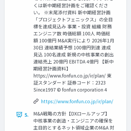
くは新中期経営計画をご確認くださ
い。 ※末尾添付資料 新中期経営計画
「プロジェクトフェニックス」の全目
標を達成見込み 事業・投資 組織 財務
エンジニア数 時価総額 100人 時価総
額 100億円 M&A実行により 2026年1月
30日 連結業績予想 100億円到達 達成
見込 100名達成 新規の中核事業の創出
連結売上 20億円 EBITDA 4億円 【新中
期経営計画資料】
https://www.fonfun.co.jp/ir/plan/ 東
証スタンダード 証券コード：2323
Since1997 © fonfun corporation 4
https://www.fonfun.co.jp/ir/plan/
M&A戦略の方針【DXロールアップ】
5.
中核事業の創造・エンジニアの確保を
主目的とするネット領域企業のM&A 対