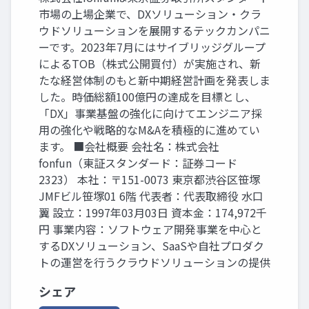
市場の上場企業で、DXソリューション・クラ
ウドソリューションを展開するテックカンパニ
ーです。2023年7月にはサイブリッジグループ
によるTOB（株式公開買付）が実施され、新
たな経営体制のもと新中期経営計画を発表しま
した。時価総額100億円の達成を目標とし、
「DX」事業基盤の強化に向けてエンジニア採
用の強化や戦略的なM&Aを積極的に進めてい
ます。 ■会社概要 会社名：株式会社
fonfun（東証スタンダード：証券コード
2323） 本社：〒151-0073 東京都渋谷区笹塚
JMFビル笹塚01 6階 代表者：代表取締役 水口
翼 設立：1997年03月03日 資本金：174,972千
円 事業内容：ソフトウェア開発事業を中心と
するDXソリューション、SaaSや自社プロダク
トの運営を行うクラウドソリューションの提供
シェア