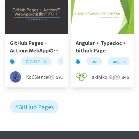
GitHub Pages +
Angular + Typedoc +
ActionsWebAppの自
Github Page
動デプロイ (.binさん)
にこのこlt会
lt
github
oss
angular
KoCSience
591
akihiko.KIgure
846
#GitHub Pages